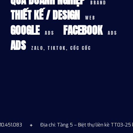
BRAND
THIẾT KẾ / DESIGN
WEB
GOOGLE
FACEBOOK
ADS
ADS
ADS
ZALO, TIKTOK, CỐC CỐC
10.451.083
Địa chỉ: Tầng 5 – Biệt thự liền kề TT03-25 