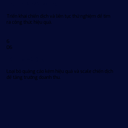
Thực thi & A/B Testing
Triển khai chiến dịch và liên tục thử nghiệm để tìm
ra công thức hiệu quả.
6
06
Tối ưu & Mở rộng
Loại bỏ quảng cáo kém hiệu quả và scale chiến dịch
để tăng trưởng doanh thu.
Bảng giá dịch vụ