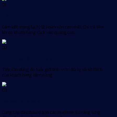
01
Tối ưu chi phí
Cam kết mang lại tỷ lệ hoàn vốn cao nhất. Chỉ trả tiền
khi có khách hàng click vào quảng cáo.
02
Nhắm mục tiêu chính xác
Tiếp cận đúng độ tuổi, giới tính, vị trí địa lý và sở thích
của khách hàng tiềm năng.
03
Báo cáo minh bạch
Cung cấp dashboard báo cáo realtime. Rõ ràng từng