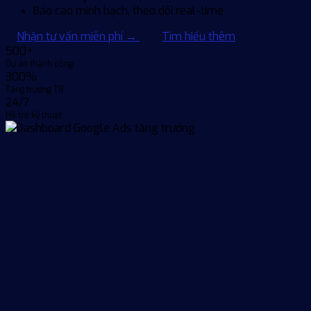
Báo cáo minh bạch, theo dõi real-time
Nhận tư vấn miễn phí
→
Tìm hiểu thêm
500+
Dự án thành công
300%
Tăng trưởng TB
24/7
Hỗ trợ kỹ thuật