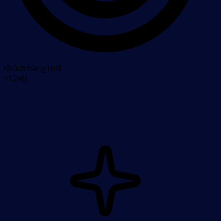
Khách hàng mới
+1,240
Báo
cáo
thống
kê