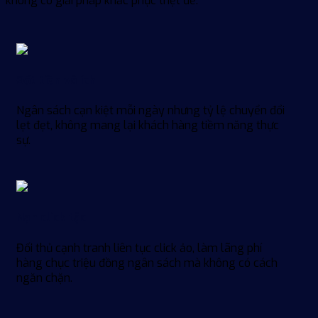
không có giải pháp khắc phục triệt để.
Đốt tiền vô ích
Ngân sách cạn kiệt mỗi ngày nhưng tỷ lệ chuyển đổi
lẹt đẹt, không mang lại khách hàng tiềm năng thực
sự.
Nạn click tặc
Đối thủ cạnh tranh liên tục click ảo, làm lãng phí
hàng chục triệu đồng ngân sách mà không có cách
ngăn chặn.