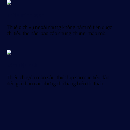
Thiếu minh bạch
Thuê dịch vụ ngoài nhưng không nắm rõ tiền được
chi tiêu thế nào, báo cáo chung chung, mập mờ.
Kém hiệu quả
Thiếu chuyên môn sâu, thiết lập sai mục tiêu dẫn
đến giá thầu cao nhưng thứ hạng hiển thị thấp.