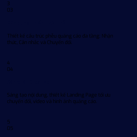
3
03
Xây dựng Chiến lược Phễu
Thiết kế cấu trúc phễu quảng cáo đa tầng: Nhận
thức, Cân nhắc và Chuyển đổi.
4
04
Sản xuất Creative
Sáng tạo nội dung, thiết kế Landing Page tối ưu
chuyển đổi, video và hình ảnh quảng cáo.
5
05