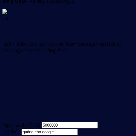
đồng chi phí và hiệu quả mang lại.
04
Bảo vệ thương hiệu
Ngăn chặn click tặc, click ảo. Đảm bảo ngân sách được
sử dụng cho khách hàng thật.
Bảng mô phỏng chiến dịch
Ngân sách (VNĐ)
Từ khóa