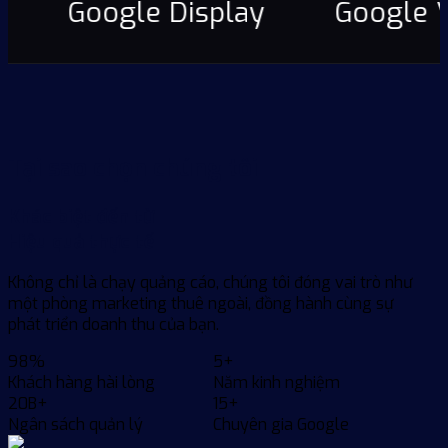
Google Display
Google Vi
Tại sao chọn chúng tôi
Khác biệt đến từ
Hiệu quả thực tế
Không chỉ là chạy quảng cáo, chúng tôi đóng vai trò như
một phòng marketing thuê ngoài, đồng hành cùng sự
phát triển doanh thu của bạn.
98%
5+
Khách hàng hài lòng
Năm kinh nghiệm
20B+
15+
Ngân sách quản lý
Chuyên gia Google