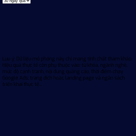
Lưu ý: Dữ liệu mô phỏng này chỉ mang tính chất tham khảo.
Hiệu quả thực tế còn phụ thuộc vào: từ khóa, ngành nghề,
mức độ cạnh tranh, nội dung quảng cáo, thời điểm chạy
Google Ads; trang đích hoặc landing page và ngân sách
triển khai thực tế...
Kết quả thực tế