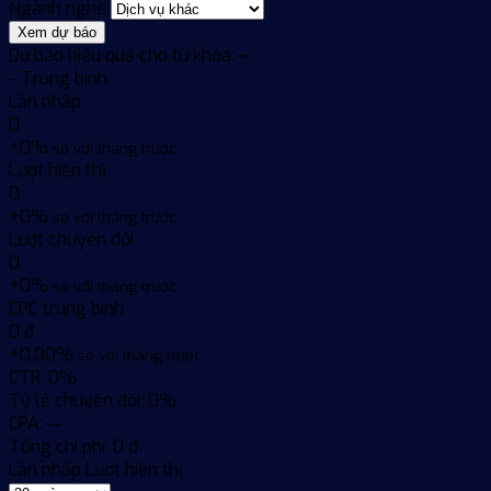
Ngành nghề
Xem dự báo
Dự báo hiệu quả cho từ khóa:
-
-
Trung bình
Lần nhấp
0
+0%
so với tháng trước
Lượt hiển thị
0
+0%
so với tháng trước
Lượt chuyển đổi
0
+0%
so với tháng trước
CPC trung bình
0 đ
+0,00%
so với tháng trước
CTR:
0%
Tỷ lệ chuyển đổi:
0%
CPA:
--
Tổng chi phí:
0 đ
Lần nhấp
Lượt hiển thị