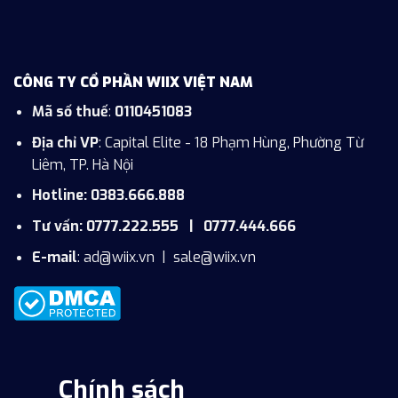
CÔNG TY CỔ PHẦN WIIX VIỆT NAM
Mã số thuế
:
0110451083
Địa chỉ VP
: Capital Elite - 18 Phạm Hùng, Phường Từ
Liêm, TP. Hà Nội
Hotline: 0383.666.888
Tư vấn: 0777.222.555 | 0777.444.666
E-mail
:
ad@wiix.vn
|
sale@wiix.vn
Chính sách