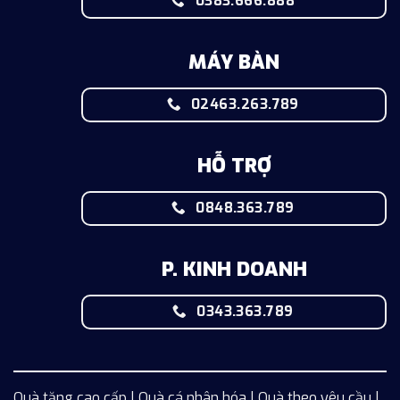
0383.666.888
MÁY BÀN
02463.263.789
HỖ TRỢ
0848.363.789
P. KINH DOANH
0343.363.789
Quà tặng cao cấp | Quà cá nhân hóa | Quà theo yêu cầu |