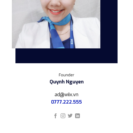
Founder
Quynh Nguyen
ad@wiix.vn
0777.222.555