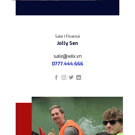
Sale | Finance
Jolly Sen
sale@wiix.vn
0777.444.666