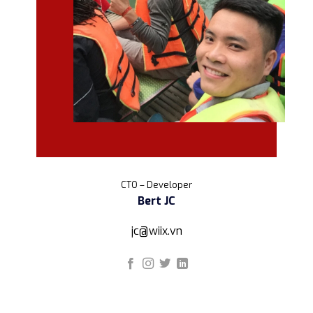
CTO – Developer
Bert JC
jc@wiix.vn