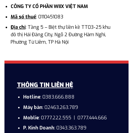
CÔNG TY CỔ PHẦN WIIX VIỆT NAM
Mã số thuế
: 0110451083
Địa chỉ
: Tầng 5 – Biệt thự liền kề TT03-25 khu
đô thị Hải Đăng City, Ngõ 2 Đường Hàm Nghi,
Phường Từ Liêm, TP Hà Nội
THÔNG TIN LIÊN HỆ
Hotline
:
0383.666.888
Máy bàn
:
02463.263.789
Moblie
: 0777.222.555 | 0777.444.666
P. Kinh Doanh
:
0343.363.789