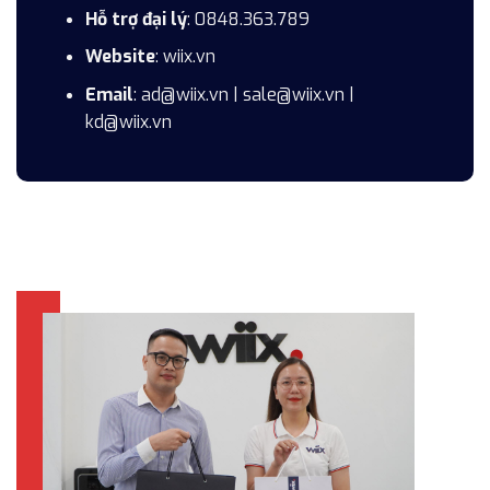
Hỗ trợ đại lý
:
0848.363.789
Website
: wiix.vn
Email
: ad@wiix.vn | sale@wiix.vn |
kd@wiix.vn