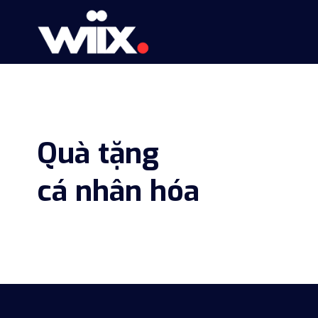
Skip
to
content
Quà tặng
cá nhân hóa