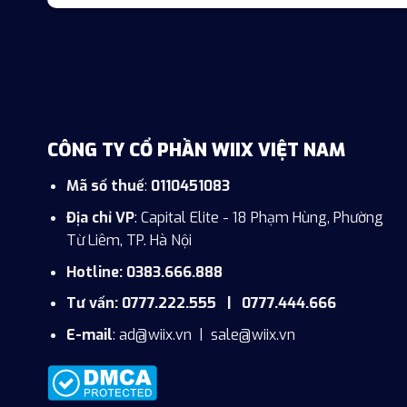
CÔNG TY CỔ PHẦN WIIX VIỆT NAM
Mã số thuế
:
0110451083
Địa chỉ VP
: Capital Elite - 18 Phạm Hùng, Phường
Từ Liêm, TP. Hà Nội
Hotline: 0383.666.888
Tư vấn: 0777.222.555 | 0777.444.666
E-mail
:
ad@wiix.vn
|
sale@wiix.vn