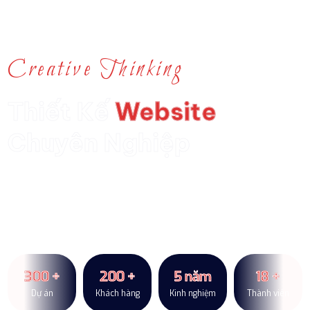
Creative Thinking
Thiết Kế
Website
Chuyên Nghiệp
Chúng tôi không chỉ thiết kế website, chúng tôi kiến tạo trải
nghiệm. Với hơn 5 năm kinh nghiệm, Wiix.vn đã giúp hàng trăm
doanh nghiệp chuyển đổi số thành công, tối ưu hóa vận hành và
bứt phá doanh thu.
300
+
200
+
5
năm
18
+
Dự án
Khách hàng
Kinh nghiệm
Thành viên