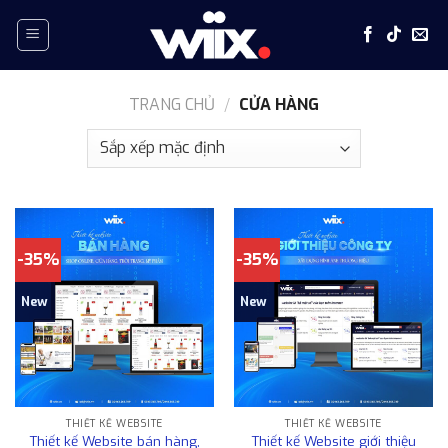
Skip
to
content
TRANG CHỦ
/
CỬA HÀNG
-35%
-35%
New
New
THIẾT KẾ WEBSITE
THIẾT KẾ WEBSITE
Thiết kế Website bán hàng,
Thiết kế Website giới thiệu