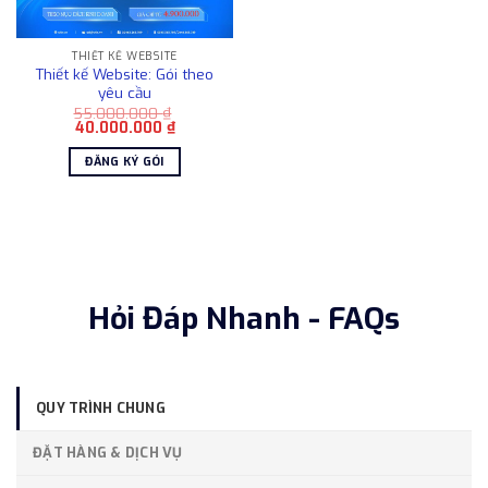
THIẾT KẾ WEBSITE
Thiết kế Website: Gói theo
yêu cầu
55.000.000
₫
Giá
Giá
40.000.000
₫
gốc
hiện
là:
tại
ĐĂNG KÝ GÓI
55.000.000 ₫.
là:
40.000.000 ₫.
Hỏi Đáp Nhanh - FAQs
QUY TRÌNH CHUNG
ĐẶT HÀNG & DỊCH VỤ