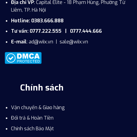
Địa chỉ VP
: Capital Elite - 18 Phạm Hùng, Phường Từ
Liêm, TP. Hà Nội
Hotline: 0383.666.888
Tư vấn: 0777.222.555 | 0777.444.666
E-mail
:
ad@wiix.vn
|
sale@wiix.vn
Chính sách
Vận chuyển & Giao hàng
Đổi trả & Hoàn Tiền
Chính sách Bảo Mật