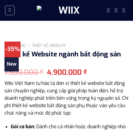
Skip
to
content
TRANG CHỦ
/
THIẾT KẾ WEBSITE
-35%
Thiết kế Website ngành bất động sản
New
Giá
Giá
7.500.000
4.900.000
₫
₫
gốc
hiện
Wiix Việt Nam tự hào là đơn vị thiết kế website bất động
là:
tại
sản chuyên nghiệp, cung cấp giải pháp toàn diện, hỗ trợ
7.500.000 ₫.
là:
doanh nghiệp phát triển bền vững trong kỷ nguyên số. Chi
4.900.000 ₫.
phí thiết kế website bất động sản phụ thuộc vào yêu cầu
chức năng và mức độ phức tạp:
Gói cơ bản:
Dành cho cá nhân hoặc doanh nghiệp nhỏ