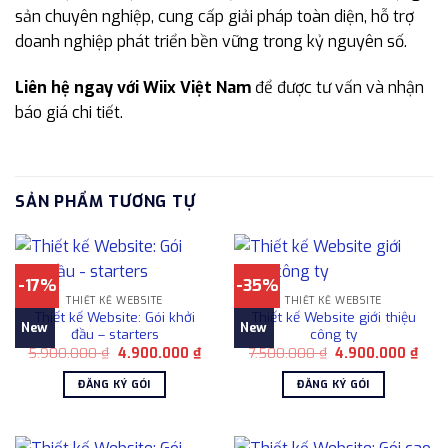
sản chuyên nghiệp, cung cấp giải pháp toàn diện, hỗ trợ
doanh nghiệp phát triển bền vững trong kỷ nguyên số.
Liên hệ ngay với Wiix Việt Nam
để được tư vấn và nhận
báo giá chi tiết.
SẢN PHẨM TƯƠNG TỰ
-17%
-35%
THIẾT KẾ WEBSITE
THIẾT KẾ WEBSITE
Thiết kế Website: Gói khởi
Thiết kế Website giới thiệu
New
New
đầu – starters
công ty
Giá
Giá
Giá
Giá
5.900.000
₫
4.900.000
₫
7.500.000
₫
4.900.000
₫
gốc
hiện
gốc
hiện
là:
tại
là:
tại
ĐĂNG KÝ GÓI
ĐĂNG KÝ GÓI
5.900.000 ₫.
là:
7.500.000 ₫.
là:
4.900.000 ₫.
4.90