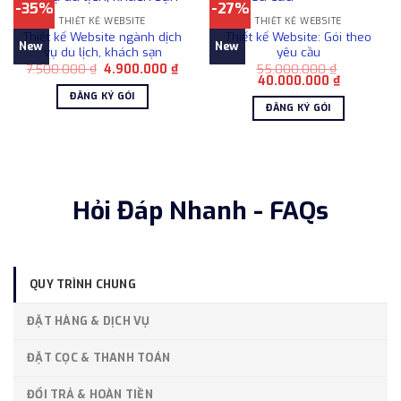
-35%
-27%
THIẾT KẾ WEBSITE
THIẾT KẾ WEBSITE
Thiết kế Website ngành dịch
Thiết kế Website: Gói theo
New
New
vụ du lịch, khách sạn
yêu cầu
Giá
Giá
7.500.000
₫
4.900.000
₫
55.000.000
₫
gốc
hiện
Giá
Giá
40.000.000
₫
là:
tại
gốc
hiện
ĐĂNG KÝ GÓI
7.500.000 ₫.
là:
là:
tại
ĐĂNG KÝ GÓI
4.900.000 ₫.
55.000.000 ₫.
là:
40.000.00
Hỏi Đáp Nhanh - FAQs
QUY TRÌNH CHUNG
ĐẶT HÀNG & DỊCH VỤ
ĐẶT CỌC & THANH TOÁN
ĐỔI TRẢ & HOÀN TIỀN