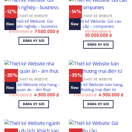
-12%
-14%
THIẾT KẾ WEBSITE
THIẾT KẾ WEBSITE
Thiết kế Website: Gói
Thiết kế Website: Gói cao
New
New
chuyên nghiệp – business
cấp – companies
Giá
Giá
8.500.000
₫
7.500.000
₫
35.000.000
₫
gốc
hiện
Giá
Giá
30.000.000
₫
là:
tại
gốc
hiện
ĐĂNG KÝ GÓI
8.500.000 ₫.
là:
là:
tại
ĐĂNG KÝ GÓI
7.500.000 ₫.
35.000.000 ₫.
là:
30.000.00
-35%
-35%
THIẾT KẾ WEBSITE
THIẾT KẾ WEBSITE
Thiết kế Website nhà hàng –
Thiết kế Website bán hàng,
New
New
quán ăn – ẩm thực
thương mại điện tử
Giá
Giá
Giá
Giá
7.500.000
₫
4.900.000
₫
7.500.000
₫
4.900.000
₫
gốc
hiện
gốc
hiện
là:
tại
là:
tại
ĐĂNG KÝ GÓI
ĐĂNG KÝ GÓI
7.500.000 ₫.
là:
7.500.000 ₫.
là:
4.900.000 ₫.
4.90