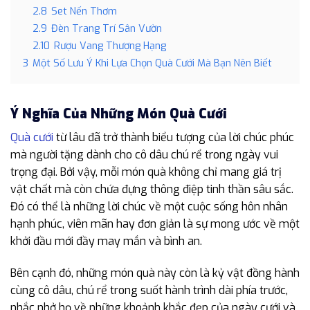
2.8
Set Nến Thơm
2.9
Đèn Trang Trí Sân Vườn
2.10
Rượu Vang Thượng Hạng
3
Một Số Lưu Ý Khi Lựa Chọn Quà Cưới Mà Bạn Nên Biết
Ý Nghĩa Của Những Món Quà Cưới
Quà cưới
từ lâu đã trở thành biểu tượng của lời chúc phúc
mà người tặng dành cho cô dâu chú rể trong ngày vui
trọng đại. Bởi vậy, mỗi món quà không chỉ mang giá trị
vật chất mà còn chứa đựng thông điệp tinh thần sâu sắc.
Đó có thể là những lời chúc về một cuộc sống hôn nhân
hạnh phúc, viên mãn hay đơn giản là sự mong ước về một
khởi đầu mới đầy may mắn và bình an.
Bên cạnh đó, những món quà này còn là kỷ vật đồng hành
cùng cô dâu, chú rể trong suốt hành trình dài phía trước,
nhắc nhở họ về những khoảnh khắc đẹp của ngày cưới và