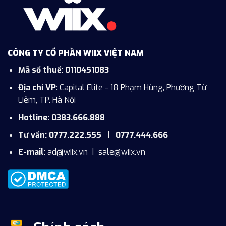
CÔNG TY CỔ PHẦN WIIX VIỆT NAM
Mã số thuế
:
0110451083
Địa chỉ VP
: Capital Elite - 18 Phạm Hùng, Phường Từ
Liêm, TP. Hà Nội
Hotline: 0383.666.888
Tư vấn: 0777.222.555 | 0777.444.666
E-mail
:
ad@wiix.vn
|
sale@wiix.vn