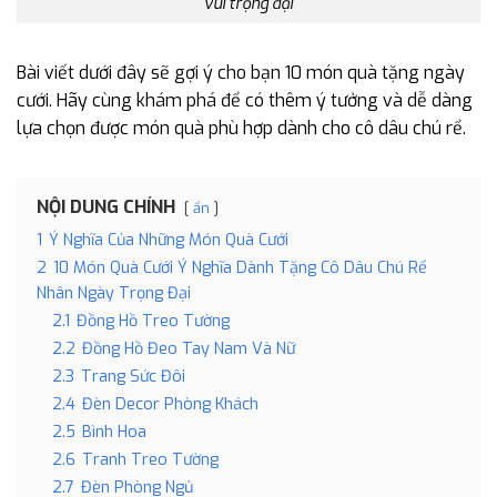
vui trọng đại
Bài viết dưới đây sẽ gợi ý cho bạn 10 món quà tặng ngày
cưới. Hãy cùng khám phá để có thêm ý tưởng và dễ dàng
lựa chọn được món quà phù hợp dành cho cô dâu chú rể.
NỘI DUNG CHÍNH
ẩn
1
Ý Nghĩa Của Những Món Quà Cưới
2
10 Món Quà Cưới Ý Nghĩa Dành Tặng Cô Dâu Chú Rể
Nhân Ngày Trọng Đại
2.1
Đồng Hồ Treo Tường
2.2
Đồng Hồ Đeo Tay Nam Và Nữ
2.3
Trang Sức Đôi
2.4
Đèn Decor Phòng Khách
2.5
Bình Hoa
2.6
Tranh Treo Tường
2.7
Đèn Phòng Ngủ