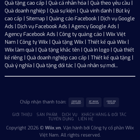
Quà tặng cao cấp | Quà cá nhân hóa | Quà theo yêu cầu |
Quà doanh nghiệp | Quà sự kiện | Quà vinh danh | Bút ký
cao cấp |
Sitemap
| Quảng cáo Facebook |
Dịch vụ Google
Ads
|
Dịch vụ Facebook Ads
| Agency Google Ads |
Agency Facebook Ads | Công ty quảng cáo |
Wiix
Việt
Nam | Công ty Wiix | Quà tặng Wiix | Thiết kế quà Wiix |
Wiix làm quà | Quà tặng khắc tên | Quà in logo | Quà thiết
kế riêng | Quà doanh nghiệp cao cấp | Thiết kế quà tặng |
Quà ý nghĩa | Quà tặng đối tác | Quà nhân sự mới...
Chấp nhận thanh toán:
GIỚI THIỆU
SẢN PHẨM
DỊCH VỤ
KHÁCH HÀNG & ĐỐI TÁC
TUYỂN DỤNG
LIÊN HỆ
Copyright 2026 ©
Wiix.vn
. Vận hành bởi Công ty cổ phần
Wiix
Việt Nam. All rights reserved.