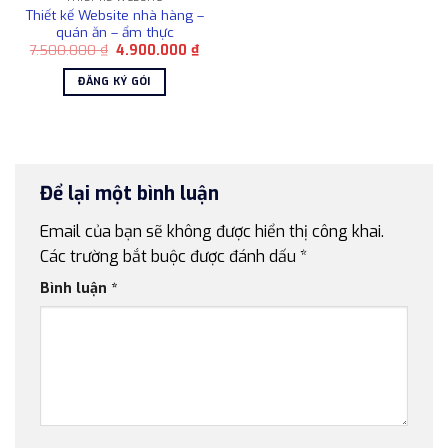
Thiết kế Website nhà hàng –
quán ăn – ẩm thực
Giá
Giá
7.500.000
₫
4.900.000
₫
gốc
hiện
là:
tại
ĐĂNG KÝ GÓI
7.500.000 ₫.
là:
4.900.000 ₫.
Để lại một bình luận
Email của bạn sẽ không được hiển thị công khai.
Các trường bắt buộc được đánh dấu
*
Bình luận
*