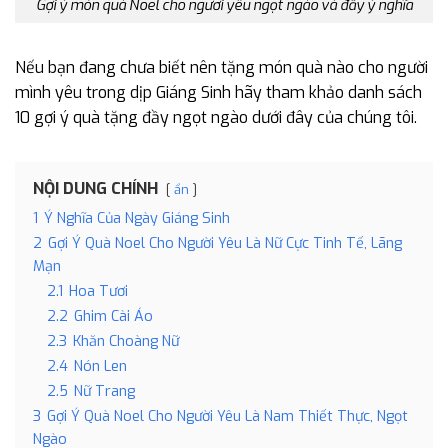
Gợi ý món quà Noel cho ngươi yêu ngọt ngào và đầy ý nghĩa
Nếu bạn đang chưa biết nên tặng món quà nào cho người
mình yêu trong dịp Giáng Sinh hãy tham khảo danh sách
10 gợi ý quà tặng đầy ngọt ngào dưới đây của chúng tôi.
NỘI DUNG CHÍNH
ẩn
1
Ý Nghĩa Của Ngày Giáng Sinh
2
Gợi Ý Quà Noel Cho Người Yêu Là Nữ Cực Tinh Tế, Lãng
Mạn
2.1
Hoa Tươi
2.2
Ghim Cài Áo
2.3
Khăn Choàng Nữ
2.4
Nón Len
2.5
Nữ Trang
3
Gợi Ý Quà Noel Cho Người Yêu Là Nam Thiết Thực, Ngọt
Ngào