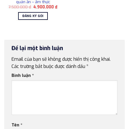
quán ăn – ẩm thực
Giá
Giá
7.500.000
₫
4.900.000
₫
gốc
hiện
là:
tại
ĐĂNG KÝ GÓI
7.500.000 ₫.
là:
4.900.000 ₫.
Để lại một bình luận
Email của bạn sẽ không được hiển thị công khai.
Các trường bắt buộc được đánh dấu
*
Bình luận
*
Tên
*