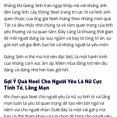
Không khí Giáng Sinh tràn ngập khắp nơi với những ánh
đèn lung linh, cây thông Noel trang trí rực rỡ và hình ảnh
quen thuộc của ông già Noel mang theo những món quà.
Tất cả đều nhắc nhở chúng ta về tầm quan trọng của tình
yêu thương và sự quan tâm. Đây cũng là khoảng thời gian
để mỗi người dừng lại, suy ngẫm và bày tỏ lòng tri ân, sự
gắn kết với gia đình, bạn bè và những người ta yêu mến.
Giáng Sinh vì thế mà trở nên đặc biệt, là một hành trình
của những cảm xúc ấm áp, khiến mùa đông trở nên dịu
dàng và đáng nhớ hơn bao giờ hết.
Gợi Ý Quà Noel Cho Người Yêu Là Nữ Cực
Tinh Tế, Lãng Mạn
Khi chọn quà Noel cho người yêu là nữ, sự tinh tế và lãng
mạn luôn là yếu tố quan trọng để tạo nên bất ngờ và
niềm vui cho người nhận. Dưới đây là một vài gợi ý mà
bạn có thể tham khảo và lựa chọn để tặng cho người yêu