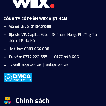
CÔNG TY CỔ PHẦN WIIX VIỆT NAM
Mã số thuế
:
0110451083
Địa chỉ VP
: Capital Elite - 18 Phạm Hùng, Phường Từ
Liêm, TP. Hà Nội
Hotline: 0383.666.888
Tư vấn: 0777.222.555 | 0777.444.666
E-mail
:
ad@wiix.vn
|
sale@wiix.vn
Chính sách