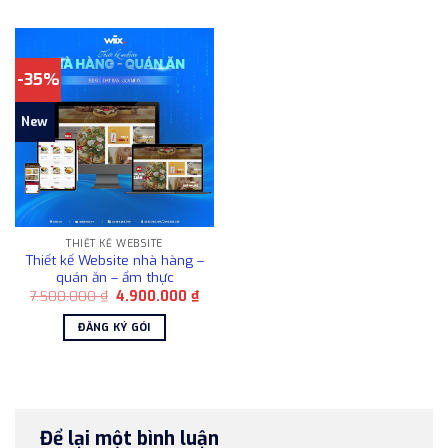
-35%
New
THIẾT KẾ WEBSITE
Thiết kế Website nhà hàng –
quán ăn – ẩm thực
Giá
Giá
7.500.000
₫
4.900.000
₫
gốc
hiện
là:
tại
ĐĂNG KÝ GÓI
7.500.000 ₫.
là:
4.900.000 ₫.
Để lại một bình luận