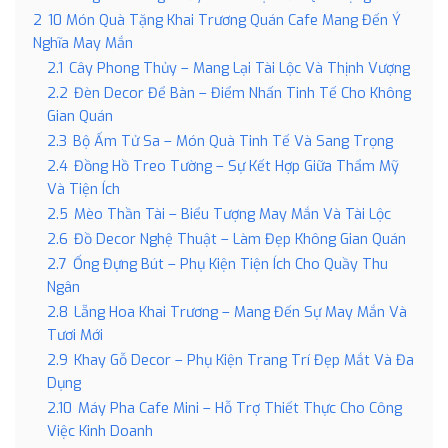
2
10 Món Quà Tặng Khai Trương Quán Cafe Mang Đến Ý
Nghĩa May Mắn
2.1
Cây Phong Thủy – Mang Lại Tài Lộc Và Thịnh Vượng
2.2
Đèn Decor Để Bàn – Điểm Nhấn Tinh Tế Cho Không
Gian Quán
2.3
Bộ Ấm Tử Sa – Món Quà Tinh Tế Và Sang Trọng
2.4
Đồng Hồ Treo Tường – Sự Kết Hợp Giữa Thẩm Mỹ
Và Tiện Ích
2.5
Mèo Thần Tài – Biểu Tượng May Mắn Và Tài Lộc
2.6
Đồ Decor Nghệ Thuật – Làm Đẹp Không Gian Quán
2.7
Ống Đựng Bút – Phụ Kiện Tiện Ích Cho Quầy Thu
Ngân
2.8
Lẵng Hoa Khai Trương – Mang Đến Sự May Mắn Và
Tươi Mới
2.9
Khay Gỗ Decor – Phụ Kiện Trang Trí Đẹp Mắt Và Đa
Dụng
2.10
Máy Pha Cafe Mini – Hỗ Trợ Thiết Thực Cho Công
Việc Kinh Doanh