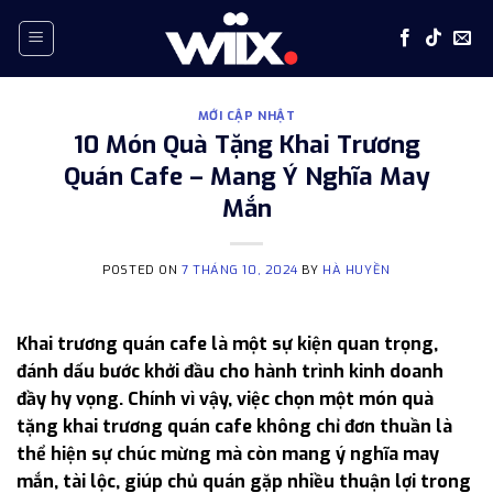
Skip
to
content
MỚI CẬP NHẬT
10 Món Quà Tặng Khai Trương
Quán Cafe – Mang Ý Nghĩa May
Mắn
POSTED ON
7 THÁNG 10, 2024
BY
HÀ HUYỀN
Khai trương quán cafe là một sự kiện quan trọng,
đánh dấu bước khởi đầu cho hành trình kinh doanh
đầy hy vọng. Chính vì vậy, việc chọn một món quà
tặng khai trương quán cafe không chỉ đơn thuần là
thể hiện sự chúc mừng mà còn mang ý nghĩa may
mắn, tài lộc, giúp chủ quán gặp nhiều thuận lợi trong