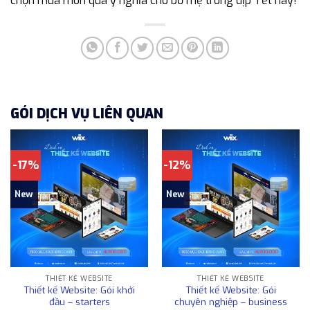
chọn mua món quà ý nghĩa cho bố mẹ trong dịp Tết này!
GÓI DỊCH VỤ LIÊN QUAN
-17%
-12%
New
New
THIẾT KẾ WEBSITE
THIẾT KẾ WEBSITE
Thiết kế Website: Gói khởi
Thiết kế Website: Gói
đầu – starters
chuyên nghiệp – business