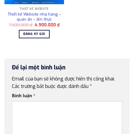
THIẾT KẾ WEBSITE
Thiết kế Website nhà hàng –
quán ăn – ẩm thực
Giá
Giá
7.500.000
₫
4.900.000
₫
gốc
hiện
là:
tại
ĐĂNG KÝ GÓI
7.500.000 ₫.
là:
4.900.000 ₫.
Để lại một bình luận
Email của bạn sẽ không được hiển thị công khai.
Các trường bắt buộc được đánh dấu
*
Bình luận
*