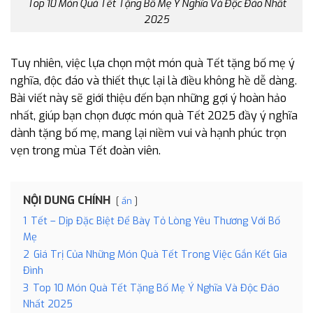
Top 10 Món Quà Tết Tặng Bố Mẹ Ý Nghĩa Và Độc Đáo Nhất
2025
Tuy nhiên, việc lựa chọn một món quà Tết tặng bố mẹ ý
nghĩa, độc đáo và thiết thực lại là điều không hề dễ dàng.
Bài viết này sẽ giới thiệu đến bạn những gợi ý hoàn hảo
nhất, giúp bạn chọn được món quà Tết 2025 đầy ý nghĩa
dành tặng bố mẹ, mang lại niềm vui và hạnh phúc trọn
vẹn trong mùa Tết đoàn viên.
NỘI DUNG CHÍNH
ẩn
1
Tết – Dịp Đặc Biệt Để Bày Tỏ Lòng Yêu Thương Với Bố
Mẹ
2
Giá Trị Của Những Món Quà Tết Trong Việc Gắn Kết Gia
Đình
3
Top 10 Món Quà Tết Tặng Bố Mẹ Ý Nghĩa Và Độc Đáo
Nhất 2025