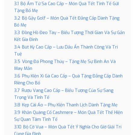
3.1
Bộ Ấm Tử Sa Cao Cấp – Món Quà Tết Tinh Tế Gửi
Tặng Bố Mẹ
3.2
Bộ Gậy Golf – Món Quà Tết Đẳng Cấp Dành Tặng
Bố Mẹ
3.3
Đồng Hồ Đeo Tay – Biểu Tượng Thời Gian Và Sự Gắn
Kết Gia Đình
3.4
Bút Ký Cao Cấp – Lưu Dấu Ấn Thành Công Và Trí
Tuệ
3.5
Vòng Đá Phong Thủy – Tặng Mẹ Sự Bình An Và
May Mắn
3.6
Phụ Kiện Xì Gà Cao Cấp – Quà Tặng Đẳng Cấp Dành
Riêng Cho Bố
3.7
Rượu Vang Cao Cấp – Biểu Tượng Của Sự Sang
Trọng Và Tinh Tế
3.8
Kẹp Cài Áo – Phụ Kiện Thanh Lịch Dành Tặng Mẹ
3.9
Khăn Quàng Cổ Cashmere – Món Quà Tết Thể Hiện
Sự Quan Tâm Tinh Tế
3.10
Bộ Cờ Vua – Món Quà Tết Ý Nghĩa Cho Giờ Giải Trí
Cùng Gia Đình