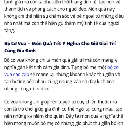
lạnh giá mà còn là phụ kiện thời trang tinh tế, tạo nên vẻ
thanh lịch và phong cách cho người đeo. Món quà này
không chỉ thể hiện sự chăm sóc vẻ bề ngoài từ những điều
nhỏ nhất mà còn thể hiện gu thẩm mỹ tinh tế của người
tặng.
Bộ Cờ Vua – Món Quà Tết Ý Nghĩa Cho Giờ Giải Trí
Cùng Gia Đình
Bộ cờ vua không chỉ là món quà giải trí mà còn mang ý
nghĩa gắn kết tình cảm gia đình. Tặng bố mẹ một
bộ cờ
vua cao cấp
sẽ mang lại những khoảnh khắc thư giãn và
tận hưởng bên nhau, cùng những ván cờ đầy kịch tính
nhưng cũng rất vui vẻ.
Cờ vua không chỉ giúp rèn luyện tư duy chiến thuật mà
còn là trò chơi giúp gia đình có thể ngồi lại cùng nhau, tạo
nên những kỷ niệm khó quên. Đây là món quà ý nghĩa thể
hiện mong muốn bố mẹ có những giờ phút thư giãn bổ ích