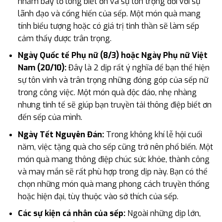
nhằm bày tỏ lòng biết ơn và sự tôn trọng đối với sự
lãnh đạo và cống hiến của sếp. Một món quà mang
tính biểu tượng hoặc có giá trị tinh thần sẽ làm sếp
cảm thấy được trân trọng.
Ngày Quốc tế Phụ nữ (8/3) hoặc Ngày Phụ nữ Việt
Nam (20/10):
Đây là 2 dịp rất ý nghĩa để bạn thể hiện
sự tôn vinh và trân trọng những đóng góp của sếp nữ
trong công việc. Một món quà độc đáo, nhẹ nhàng
nhưng tinh tế sẽ giúp bạn truyền tải thông điệp biết ơn
đến sếp của mình.
Ngày Tết Nguyên Đán:
Trong không khí lễ hội cuối
năm, việc tặng quà cho sếp cũng trở nên phổ biến. Một
món quà mang thông điệp chúc sức khỏe, thành công
và may mắn sẽ rất phù hợp trong dịp này. Bạn có thể
chọn những món quà mang phong cách truyền thống
hoặc hiện đại, tùy thuộc vào sở thích của sếp.
Các sự kiện cá nhân của sếp:
Ngoài những dịp lớn,