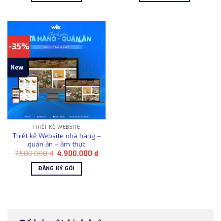
4.900.000 ₫.
4.90
-35%
New
THIẾT KẾ WEBSITE
Thiết kế Website nhà hàng –
quán ăn – ẩm thực
Giá
Giá
7.500.000
₫
4.900.000
₫
gốc
hiện
là:
tại
ĐĂNG KÝ GÓI
7.500.000 ₫.
là:
4.900.000 ₫.