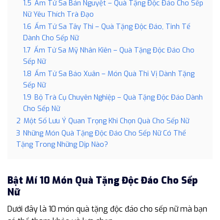
1.5
Ấm Tử Sa Bán Nguyệt – Quà Tặng Độc Đáo Cho Sếp
Nữ Yêu Thích Trà Đạo
1.6
Ấm Tử Sa Tây Thi – Quà Tặng Độc Đáo, Tinh Tế
Dành Cho Sếp Nữ
1.7
Ấm Tử Sa Mỹ Nhân Kiên – Quà Tặng Độc Đáo Cho
Sếp Nữ
1.8
Ấm Tử Sa Báo Xuân – Món Quà Thi Vị Dành Tặng
Sếp Nữ
1.9
Bộ Trà Cụ Chuyên Nghiệp – Quà Tặng Độc Đáo Dành
Cho Sếp Nữ
2
Một Số Lưu Ý Quan Trọng Khi Chọn Quà Cho Sếp Nữ
3
Những Món Quà Tặng Độc Đáo Cho Sếp Nữ Có Thể
Tặng Trong Những Dịp Nào?
Bật Mí 10 Món Quà Tặng Độc Đáo Cho Sếp
Nữ
Dưới đây là 10 món quà tặng độc đáo cho sếp nữ mà bạn