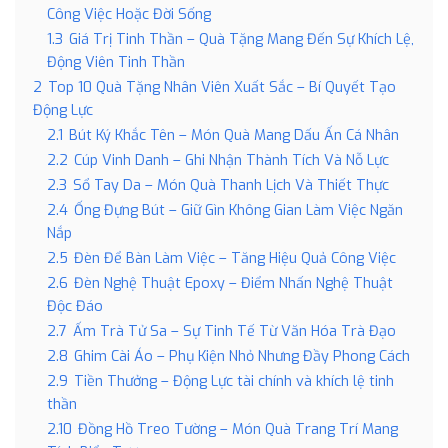
Công Việc Hoặc Đời Sống
1.3
Giá Trị Tinh Thần – Quà Tặng Mang Đến Sự Khích Lệ,
Động Viên Tinh Thần
2
Top 10 Quà Tặng Nhân Viên Xuất Sắc – Bí Quyết Tạo
Động Lực
2.1
Bút Ký Khắc Tên – Món Quà Mang Dấu Ấn Cá Nhân
2.2
Cúp Vinh Danh – Ghi Nhận Thành Tích Và Nỗ Lực
2.3
Sổ Tay Da – Món Quà Thanh Lịch Và Thiết Thực
2.4
Ống Đựng Bút – Giữ Gìn Không Gian Làm Việc Ngăn
Nắp
2.5
Đèn Để Bàn Làm Việc – Tăng Hiệu Quả Công Việc
2.6
Đèn Nghệ Thuật Epoxy – Điểm Nhấn Nghệ Thuật
Độc Đáo
2.7
Ấm Trà Tử Sa – Sự Tinh Tế Từ Văn Hóa Trà Đạo
2.8
Ghim Cài Áo – Phụ Kiện Nhỏ Nhưng Đầy Phong Cách
2.9
Tiền Thưởng – Động Lực tài chính và khích lệ tinh
thần
2.10
Đồng Hồ Treo Tường – Món Quà Trang Trí Mang