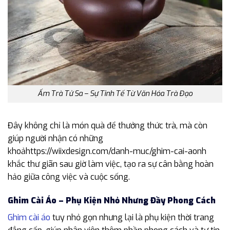
Ấm Trà Tử Sa – Sự Tinh Tế Từ Văn Hóa Trà Đạo
Đây không chỉ là món quà để thưởng thức trà, mà còn
giúp người nhận có những
khoảhttps://wiixdesign.com/danh-muc/ghim-cai-aonh
khắc thư giãn sau giờ làm việc, tạo ra sự cân bằng hoàn
hảo giữa công việc và cuộc sống.
Ghim Cài Áo – Phụ Kiện Nhỏ Nhưng Đầy Phong Cách
Ghim cài áo
tuy nhỏ gọn nhưng lại là phụ kiện thời trang