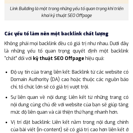
Link Building là một trong những yếu tố quan trọng khi triển
khai kỹ thuật SEO Offpage
Các yếu tố làm nên một backlink chất lượng
Không phải mọi backlink đều có giá trị như nhau. Dưới đây
là những yếu tố quan trọng quyết định một backlink
“chất” đối với
kỹ thuật SEO Offpage
hiệu quả:
Độ uy tín của trang liên kết: Backlink từ các website có
Domain Authority (DA) cao hoặc thuộc các nguồn báo
chí, tổ chức lớn sẽ có giá trị vượt trội.
Sự liên quan về nội dung: Liên kết từ những trang có
nội dung cùng chủ đề với website của bạn sẽ giúp tăng
mức độ liên quan và cải thiện thứ hạng nhanh hơn.
Vị trí đặt backlink: Liên kết nằm trong nội dung chính
của bài viết (in-content) sẽ có giá trị cao hơn liên kết ở