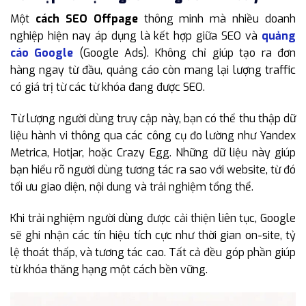
Một
cách SEO Offpage
thông minh mà nhiều doanh
nghiệp hiện nay áp dụng là kết hợp giữa SEO và
quảng
cáo Google
(Google Ads). Không chỉ giúp tạo ra đơn
hàng ngay từ đầu, quảng cáo còn mang lại lượng traffic
có giá trị từ các từ khóa đang được SEO.
Từ lượng người dùng truy cập này, bạn có thể thu thập dữ
liệu hành vi thông qua các công cụ đo lường như Yandex
Metrica, Hotjar, hoặc Crazy Egg. Những dữ liệu này giúp
bạn hiểu rõ người dùng tương tác ra sao với website, từ đó
tối ưu giao diện, nội dung và trải nghiệm tổng thể.
Khi trải nghiệm người dùng được cải thiện liên tục, Google
sẽ ghi nhận các tín hiệu tích cực như thời gian on-site, tỷ
lệ thoát thấp, và tương tác cao. Tất cả đều góp phần giúp
từ khóa thăng hạng một cách bền vững.