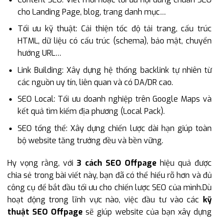
cho Landing Page, blog, trang danh mục…
Tối ưu kỹ thuật: Cải thiện tốc độ tải trang, cấu trúc
HTML, dữ liệu có cấu trúc (schema), bảo mật, chuyển
hướng URL…
Link Building: Xây dựng hệ thống backlink tự nhiên từ
các nguồn uy tín, liên quan và có DA/DR cao.
SEO Local: Tối ưu doanh nghiệp trên Google Maps và
kết quả tìm kiếm địa phương (Local Pack).
SEO tổng thể: Xây dựng chiến lược dài hạn giúp toàn
bộ website tăng trưởng đều và bền vững.
Hy vọng rằng, với
3 cách SEO Offpage
hiệu quả được
chia sẻ trong bài viết này, bạn đã có thể hiểu rõ hơn và đủ
công cụ để bắt đầu tối ưu cho chiến lược SEO của mình.Dù
hoạt động trong lĩnh vực nào, việc đầu tư vào các
kỹ
thuật SEO Offpage
sẽ giúp website của bạn xây dựng