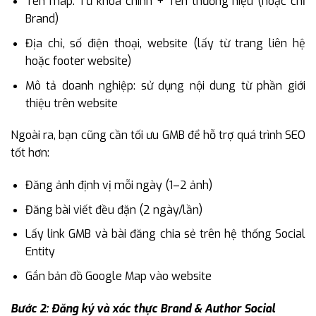
Tên map: Từ khóa chính + Tên thương hiệu (hoặc chỉ
Brand)
Địa chỉ, số điện thoại, website (lấy từ trang liên hệ
hoặc footer website)
Mô tả doanh nghiệp: sử dụng nội dung từ phần giới
thiệu trên website
Ngoài ra, bạn cũng cần tối ưu GMB để hỗ trợ quá trình SEO
tốt hơn:
Đăng ảnh định vị mỗi ngày (1–2 ảnh)
Đăng bài viết đều đặn (2 ngày/lần)
Lấy link GMB và bài đăng chia sẻ trên hệ thống Social
Entity
Gắn bản đồ Google Map vào website
Bước 2: Đăng ký và xác thực Brand & Author Social