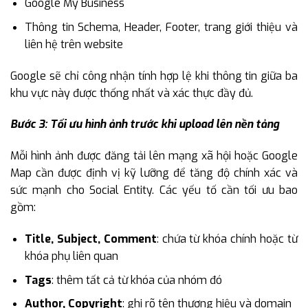
Google My Business
Thông tin Schema, Header, Footer, trang giới thiệu và
liên hệ trên website
Google sẽ chỉ công nhận tính hợp lệ khi thông tin giữa ba
khu vực này được thống nhất và xác thực đầy đủ.
Bước 3: Tối ưu hình ảnh trước khi upload lên nền tảng
Mỗi hình ảnh được đăng tải lên mạng xã hội hoặc Google
Map cần được định vị kỹ lưỡng để tăng độ chính xác và
sức mạnh cho Social Entity. Các yếu tố cần tối ưu bao
gồm:
Title, Subject, Comment
: chứa từ khóa chính hoặc từ
khóa phụ liên quan
Tags
: thêm tất cả từ khóa của nhóm đó
Author, Copyright
: ghi rõ tên thương hiệu và domain