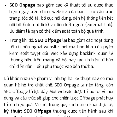
SEO Onpage
bao gồm các kỹ thuật tối ưu được thực
hiện ngay trên chính website của bạn – từ cấu trúc
trang, tốc độ tải, bố cục nội dung, đến hệ thống liên kết
nội bộ (internal link) và liên kết ngoài (external link).
Ưu điểm là bạn có thể kiểm soát toàn bộ quá trình.
Trong khi đó,
SEO Offpage
lại bao gồm các hoạt động
tối ưu bên ngoài website, nơi mà bạn khó có quyền
kiểm soát tuyệt đối. Việc xây dựng backlink, quản lý
thương hiệu trên mạng xã hội hay tạo tín hiệu từ báo
chí, diễn đàn… đều phụ thuộc vào bên thứ ba.
Dù khác nhau về phạm vi, nhưng hai kỹ thuật này có mối
quan hệ hỗ trợ chặt chẽ. SEO Onpage là nền tảng, còn
SEO Offpage là lực đẩy. Một website được tối ưu tốt về nội
dung và cấu trúc sẽ giúp cho chiến lược Offpage phát huy
tối đa hiệu quả. Vì thế, trong quy trình triển khai thực tế,
kỹ thuật SEO Offpage
thường được tiến hành sau khi