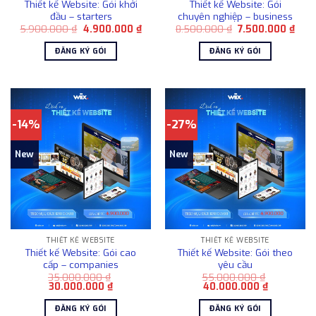
Thiết kế Website: Gói khởi
Thiết kế Website: Gói
đầu – starters
chuyên nghiệp – business
Giá
Giá
Giá
Giá
5.900.000
₫
4.900.000
₫
8.500.000
₫
7.500.000
₫
gốc
hiện
gốc
hiện
là:
tại
là:
tại
ĐĂNG KÝ GÓI
ĐĂNG KÝ GÓI
5.900.000 ₫.
là:
8.500.000 ₫.
là:
4.900.000 ₫.
7.50
-14%
-27%
New
New
THIẾT KẾ WEBSITE
THIẾT KẾ WEBSITE
Thiết kế Website: Gói cao
Thiết kế Website: Gói theo
cấp – companies
yêu cầu
35.000.000
₫
55.000.000
₫
Giá
Giá
Giá
Giá
30.000.000
₫
40.000.000
₫
gốc
hiện
gốc
hiện
là:
tại
là:
tại
ĐĂNG KÝ GÓI
ĐĂNG KÝ GÓI
35.000.000 ₫.
là:
55.000.000 ₫.
là: