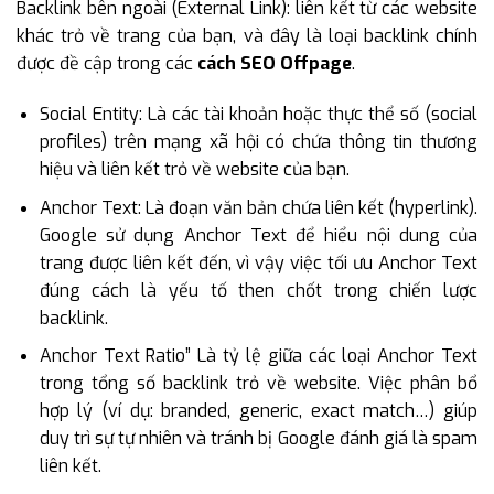
Backlink bên ngoài (External Link): liên kết từ các website
khác trỏ về trang của bạn, và đây là loại backlink chính
được đề cập trong các
cách SEO Offpage
.
Social Entity: Là các tài khoản hoặc thực thể số (social
profiles) trên mạng xã hội có chứa thông tin thương
hiệu và liên kết trỏ về website của bạn.
Anchor Text: Là đoạn văn bản chứa liên kết (hyperlink).
Google sử dụng Anchor Text để hiểu nội dung của
trang được liên kết đến, vì vậy việc tối ưu Anchor Text
đúng cách là yếu tố then chốt trong chiến lược
backlink.
Anchor Text Ratio” Là tỷ lệ giữa các loại Anchor Text
trong tổng số backlink trỏ về website. Việc phân bổ
hợp lý (ví dụ: branded, generic, exact match…) giúp
duy trì sự tự nhiên và tránh bị Google đánh giá là spam
liên kết.