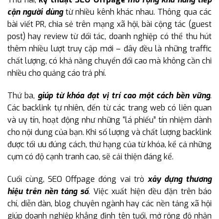
cận người dùng
từ nhiều kênh khác nhau. Thông qua các
bài viết PR, chia sẻ trên mạng xã hội, bài cộng tác (guest
post) hay review từ đối tác, doanh nghiệp có thể thu hút
thêm nhiều lượt truy cập mới – đây đều là những traffic
chất lượng, có khả năng chuyển đổi cao mà không cần chi
nhiều cho quảng cáo trả phí.
Thứ ba,
giúp từ khóa đạt vị trí cao một cách bền vững
.
Các backlink tự nhiên, đến từ các trang web có liên quan
và uy tín, hoạt động như những “lá phiếu” tín nhiệm dành
cho nội dung của bạn. Khi số lượng và chất lượng backlink
được tối ưu đúng cách, thứ hạng của từ khóa, kể cả những
cụm có độ cạnh tranh cao, sẽ cải thiện đáng kể.
Cuối cùng, SEO Offpage đóng vai trò
xây dựng thương
hiệu trên nền tảng số
. Việc xuất hiện đều đặn trên báo
chí, diễn đàn, blog chuyên ngành hay các nền tảng xã hội
giúp doanh nghiệp khẳng định tên tuổi, mở rộng độ nhận