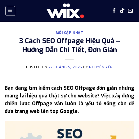
Skip
to
content
MỚI CẬP NHẬT
3 Cách SEO Offpage Hiệu Quả –
Hướng Dẫn Chi Tiết, Đơn Giản
POSTED ON
27 THÁNG 5, 2025
BY
NGUYỄN YẾN
Bạn đang tìm kiếm cách SEO Offpage đơn giản nhưng
mang lại hiệu quả thật sự cho website? Việc xây dựng
chiến lược Offpage vẫn luôn là yếu tố sống còn để
đưa trang web lên top Google.