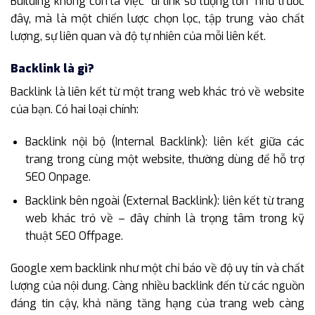
Building không còn là việc “đi link số lượng lớn” như trước
đây, mà là một chiến lược chọn lọc, tập trung vào chất
lượng, sự liên quan và độ tự nhiên của mỗi liên kết.
Backlink là gì?
Backlink là liên kết từ một trang web khác trỏ về website
của bạn. Có hai loại chính:
Backlink nội bộ (Internal Backlink): liên kết giữa các
trang trong cùng một website, thường dùng để hỗ trợ
SEO Onpage.
Backlink bên ngoài (External Backlink): liên kết từ trang
web khác trỏ về – đây chính là trọng tâm trong kỹ
thuật SEO Offpage.
Google xem backlink như một chỉ báo về độ uy tín và chất
lượng của nội dung. Càng nhiều backlink đến từ các nguồn
đáng tin cậy, khả năng tăng hạng của trang web càng