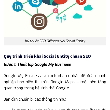
Kỹ thuật SEO Offpage với Social Entity
Quy trình triển khai Social Entity chuẩn SEO
Bước 1: Thiết lập Google My Business
Google My Business là cách nhanh nhất để đưa doanh
nghiệp bạn hiển thị trên Google Maps – một nền tảng
quan trọng trong hệ sinh thái Google.
Bạn cần chuẩn bị các thông tin như: