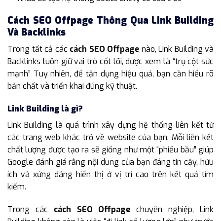
Cách SEO Offpage Thông Qua Link Building
Và Backlinks
Trong tất cả các
cách SEO Offpage
nào, Link Building và
Backlinks luôn giữ vai trò cốt lõi, được xem là “trụ cột sức
mạnh” Tuy nhiên, để tận dụng hiệu quả, bạn cần hiểu rõ
bản chất và triển khai đúng kỹ thuật.
Link Building là gì?
Link Building là quá trình xây dựng hệ thống liên kết từ
các trang web khác trỏ về website của bạn. Mỗi liên kết
chất lượng được tạo ra sẽ giống như một “phiếu bầu” giúp
Google đánh giá rằng nội dung của bạn đáng tin cậy, hữu
ích và xứng đáng hiển thị ở vị trí cao trên kết quả tìm
kiếm.
Trong các
cách SEO Offpage
chuyên nghiệp, Link