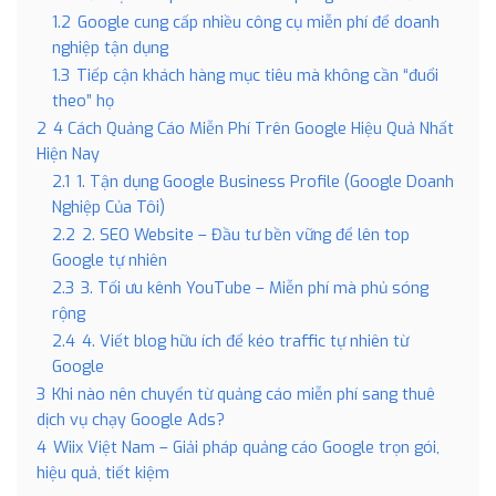
1.2
Google cung cấp nhiều công cụ miễn phí để doanh
nghiệp tận dụng
1.3
Tiếp cận khách hàng mục tiêu mà không cần “đuổi
theo” họ
2
4 Cách Quảng Cáo Miễn Phí Trên Google Hiệu Quả Nhất
Hiện Nay
2.1
1. Tận dụng Google Business Profile (Google Doanh
Nghiệp Của Tôi)
2.2
2. SEO Website – Đầu tư bền vững để lên top
Google tự nhiên
2.3
3. Tối ưu kênh YouTube – Miễn phí mà phủ sóng
rộng
2.4
4. Viết blog hữu ích để kéo traffic tự nhiên từ
Google
3
Khi nào nên chuyển từ quảng cáo miễn phí sang thuê
dịch vụ chạy Google Ads?
4
Wiix Việt Nam – Giải pháp quảng cáo Google trọn gói,
hiệu quả, tiết kiệm