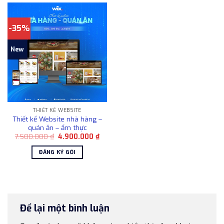
-35%
New
THIẾT KẾ WEBSITE
Thiết kế Website nhà hàng –
quán ăn – ẩm thực
Giá
Giá
7.500.000
₫
4.900.000
₫
gốc
hiện
là:
tại
ĐĂNG KÝ GÓI
7.500.000 ₫.
là:
4.900.000 ₫.
Để lại một bình luận