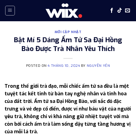
Skip
to
content
MỚI CẬP NHẬT
Bật Mí 5 Dáng Ấm Tử Sa Đại Hồng
Bào Được Trà Nhân Yêu Thích
POSTED ON
4 THÁNG 10, 2024
BY
NGUYỄN YẾN
Trong thế giới trà đạo, mỗi chiếc ấm tử sa đều là một
tuyệt tác kết tinh từ bàn tay nghệ nhân và tinh hoa
của đất trời. Ấm tử sa Đại Hồng Bào, với sắc đỏ đặc
trưng và vẻ đẹp cổ điển, được ví như báu vật của người
yêu trà, không chỉ vì khả năng giữ nhiệt tuyệt vời mà
còn bởi cách ấm trà làm sống dậy từng tầng hương vị
của mỗi lá trà.