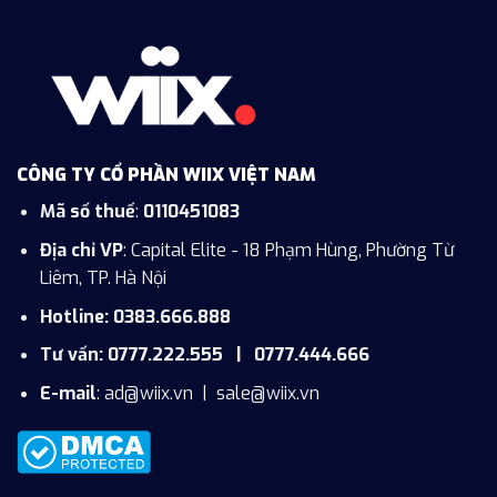
CÔNG TY CỔ PHẦN WIIX VIỆT NAM
Mã số thuế
:
0110451083
Địa chỉ VP
: Capital Elite - 18 Phạm Hùng, Phường Từ
Liêm, TP. Hà Nội
Hotline: 0383.666.888
Tư vấn: 0777.222.555 | 0777.444.666
E-mail
:
ad@wiix.vn
|
sale@wiix.vn