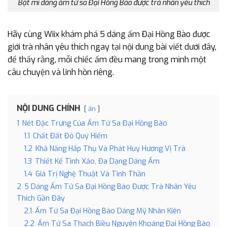
Bật mí dáng ấm tử sa Đại Hồng Bào được trà nhân yêu thích
Hãy cùng Wiix khám phá 5 dáng ấm Đại Hồng Bào được
giới trà nhân yêu thích ngay tại nội dung bài viết dưới đây,
để thấy rằng, mỗi chiếc ấm đều mang trong mình một
câu chuyện và linh hồn riêng.
NỘI DUNG CHÍNH
ẩn
1
Nét Đặc Trưng Của Ấm Tử Sa Đại Hồng Bào
1.1
Chất Đất Đỏ Quý Hiếm
1.2
Khả Năng Hấp Thụ Và Phát Huy Hương Vị Trà
1.3
Thiết Kế Tinh Xảo, Đa Dạng Dáng Ấm
1.4
Giá Trị Nghệ Thuật Và Tinh Thần
2
5 Dáng Ấm Tử Sa Đại Hồng Bào Được Trà Nhân Yêu
Thích Gần Đây
2.1
Ấm Tử Sa Đại Hồng Bào Dáng Mỹ Nhân Kiên
2.2
Ấm Tử Sa Thạch Biều Nguyên Khoáng Đại Hồng Bào