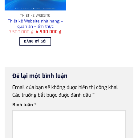
THIẾT KẾ WEBSITE
Thiết kế Website nhà hàng –
quán ăn – ẩm thực
Giá
Giá
7.500.000
₫
4.900.000
₫
gốc
hiện
là:
tại
ĐĂNG KÝ GÓI
7.500.000 ₫.
là:
4.900.000 ₫.
Để lại một bình luận
Email của bạn sẽ không được hiển thị công khai.
Các trường bắt buộc được đánh dấu
*
Bình luận
*