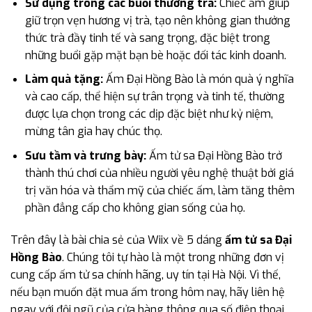
Sử dụng trong các buổi thưởng trà:
Chiếc ấm giúp
giữ trọn vẹn hương vị trà, tạo nên không gian thưởng
thức trà đầy tinh tế và sang trọng, đặc biệt trong
những buổi gặp mặt bạn bè hoặc đối tác kinh doanh.
Làm quà tặng:
Ấm Đại Hồng Bào là món quà ý nghĩa
và cao cấp, thể hiện sự trân trọng và tinh tế, thường
được lựa chọn trong các dịp đặc biệt như kỷ niệm,
mừng tân gia hay chúc thọ.
Sưu tầm và trưng bày:
Ấm tử sa Đại Hồng Bào trở
thành thú chơi của nhiều người yêu nghệ thuật bởi giá
trị văn hóa và thẩm mỹ của chiếc ấm, làm tăng thêm
phần đẳng cấp cho không gian sống của họ.
Trên đây là bài chia sẻ của Wiix về 5 dáng
ấm tử sa Đại
Hồng Bào
. Chúng tôi tự hào là một trong những đơn vị
cung cấp ấm tử sa chính hãng, uy tín tại Hà Nội. Vì thế,
nếu bạn muốn đặt mua ấm trong hôm nay, hãy liên hệ
ngay với đội ngũ của cửa hàng thông qua số điện thoại