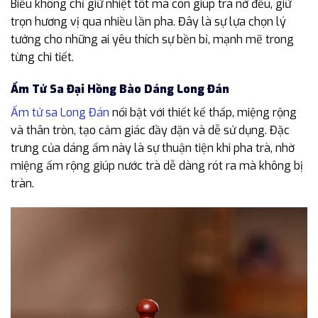
Biều không chỉ giữ nhiệt tốt mà còn giúp trà nở đều, giữ
trọn hương vị qua nhiều lần pha. Đây là sự lựa chọn lý
tưởng cho những ai yêu thích sự bền bỉ, mạnh mẽ trong
từng chi tiết.
Ấm Tử Sa Đại Hồng Bào Dáng Long Đán
Ấm tử sa Long Đán
nổi bật với thiết kế thấp, miệng rộng
và thân tròn, tạo cảm giác đầy đặn và dễ sử dụng. Đặc
trưng của dáng ấm này là sự thuận tiện khi pha trà, nhờ
miệng ấm rộng giúp nước trà dễ dàng rót ra mà không bị
tràn.