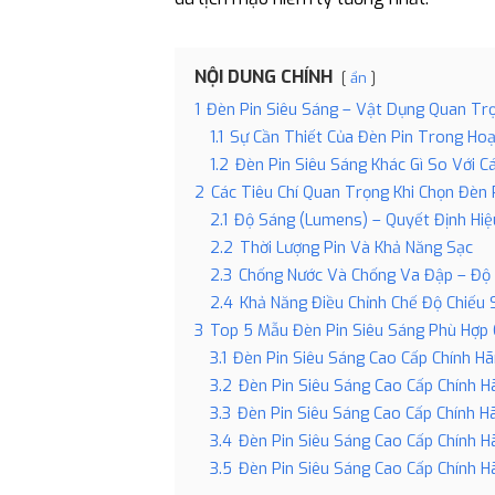
NỘI DUNG CHÍNH
ẩn
1
Đèn Pin Siêu Sáng – Vật Dụng Quan Tr
1.1
Sự Cần Thiết Của Đèn Pin Trong Hoạ
1.2
Đèn Pin Siêu Sáng Khác Gì So Với C
2
Các Tiêu Chí Quan Trọng Khi Chọn Đèn 
2.1
Độ Sáng (Lumens) – Quyết Định Hiệ
2.2
Thời Lượng Pin Và Khả Năng Sạc
2.3
Chống Nước Và Chống Va Đập – Độ
2.4
Khả Năng Điều Chỉnh Chế Độ Chiếu 
3
Top 5 Mẫu Đèn Pin Siêu Sáng Phù Hợp
3.1
Đèn Pin Siêu Sáng Cao Cấp Chính 
3.2
Đèn Pin Siêu Sáng Cao Cấp Chính 
3.3
Đèn Pin Siêu Sáng Cao Cấp Chính 
3.4
Đèn Pin Siêu Sáng Cao Cấp Chính
3.5
Đèn Pin Siêu Sáng Cao Cấp Chính 