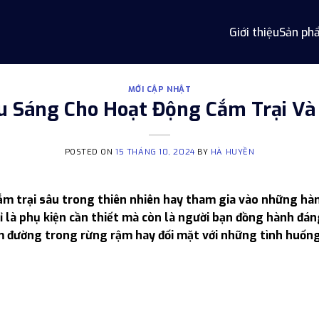
Giới thiệu
Sản ph
MỚI CẬP NHẬT
êu Sáng Cho Hoạt Động Cắm Trại Và
POSTED ON
15 THÁNG 10, 2024
BY
HÀ HUYỀN
ắm trại sâu trong thiên nhiên hay tham gia vào những hà
ỉ là phụ kiện cần thiết mà còn là người bạn đồng hành đá
ìm đường trong rừng rậm hay đối mặt với những tình huốn