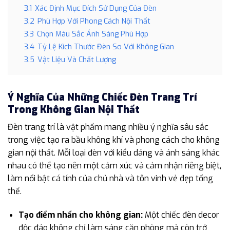
3.1
Xác Định Mục Đích Sử Dụng Của Đèn
3.2
Phù Hợp Với Phong Cách Nội Thất
3.3
Chọn Màu Sắc Ánh Sáng Phù Hợp
3.4
Tỷ Lệ Kích Thước Đèn So Với Không Gian
3.5
Vật Liệu Và Chất Lượng
Ý Nghĩa Của Những Chiếc Đèn Trang Trí
Trong Không Gian Nội Thất
Đèn trang trí là vật phẩm mang nhiều ý nghĩa sâu sắc
trong việc tạo ra bầu không khí và phong cách cho không
gian nội thất. Mỗi loại đèn với kiểu dáng và ánh sáng khác
nhau có thể tạo nên một cảm xúc và cảm nhận riêng biệt,
làm nổi bật cá tính của chủ nhà và tôn vinh vẻ đẹp tổng
thể.
Tạo điểm nhấn cho không gian:
Một chiếc đèn decor
độc đáo không chỉ làm sáng căn phòng mà còn trở