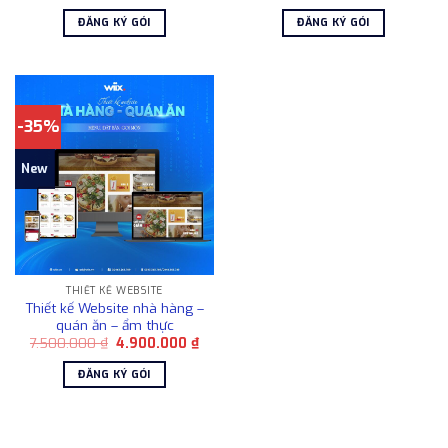
gốc
hiện
gốc
hiện
là:
tại
là:
tại
ĐĂNG KÝ GÓI
ĐĂNG KÝ GÓI
7.500.000 ₫.
là:
7.500.000 ₫.
là:
4.900.000 ₫.
4.90
-35%
New
THIẾT KẾ WEBSITE
Thiết kế Website nhà hàng –
quán ăn – ẩm thực
Giá
Giá
7.500.000
₫
4.900.000
₫
gốc
hiện
là:
tại
ĐĂNG KÝ GÓI
7.500.000 ₫.
là:
4.900.000 ₫.