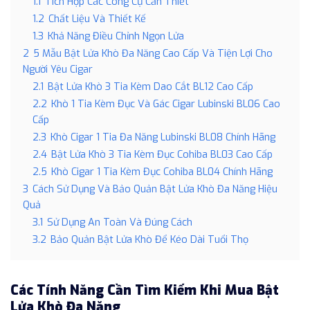
1.1
Tích Hợp Các Công Cụ Cần Thiết
1.2
Chất Liệu Và Thiết Kế
1.3
Khả Năng Điều Chỉnh Ngọn Lửa
2
5 Mẫu Bật Lửa Khò Đa Năng Cao Cấp Và Tiện Lợi Cho
Người Yêu Cigar
2.1
Bật Lửa Khò 3 Tia Kèm Dao Cắt BL12 Cao Cấp
2.2
Khò 1 Tia Kèm Đục Và Gác Cigar Lubinski BL06 Cao
Cấp
2.3
Khò Cigar 1 Tia Đa Năng Lubinski BL08 Chính Hãng
2.4
Bật Lửa Khò 3 Tia Kèm Đục Cohiba BL03 Cao Cấp
2.5
Khò Cigar 1 Tia Kèm Đục Cohiba BL04 Chính Hãng
3
Cách Sử Dụng Và Bảo Quản Bật Lửa Khò Đa Năng Hiệu
Quả
3.1
Sử Dụng An Toàn Và Đúng Cách
3.2
Bảo Quản Bật Lửa Khò Để Kéo Dài Tuổi Thọ
Các Tính Năng Cần Tìm Kiếm Khi Mua Bật
Lửa Khò Đa Năng