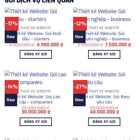
GÓI DỊCH VỤ LIÊN QUAN
-17%
-12%
THIẾT KẾ WEBSITE
THIẾT KẾ WEBSITE
Thiết kế Website: Gói khởi
Thiết kế Website: Gói
New
New
đầu – starters
chuyên nghiệp – business
Giá
Giá
Giá
Giá
5.900.000
₫
4.900.000
₫
8.500.000
₫
7.500.000
₫
gốc
hiện
gốc
hiện
là:
tại
là:
tại
ĐĂNG KÝ GÓI
ĐĂNG KÝ GÓI
5.900.000 ₫.
là:
8.500.000 ₫.
là:
4.900.000 ₫.
7.50
-14%
-27%
THIẾT KẾ WEBSITE
THIẾT KẾ WEBSITE
Thiết kế Website: Gói cao
Thiết kế Website: Gói theo
New
New
cấp – companies
yêu cầu
35.000.000
₫
55.000.000
₫
Giá
Giá
Giá
Giá
30.000.000
₫
40.000.000
₫
gốc
hiện
gốc
hiện
là:
tại
là:
tại
ĐĂNG KÝ GÓI
ĐĂNG KÝ GÓI
35.000.000 ₫.
là:
55.000.000 ₫.
là:
30.000.000 ₫.
40.000.00