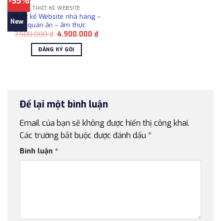
-35%
THIẾT KẾ WEBSITE
Thiết kế Website nhà hàng –
New
quán ăn – ẩm thực
Giá
Giá
7.500.000
₫
4.900.000
₫
gốc
hiện
là:
tại
ĐĂNG KÝ GÓI
7.500.000 ₫.
là:
4.900.000 ₫.
Để lại một bình luận
Email của bạn sẽ không được hiển thị công khai.
Các trường bắt buộc được đánh dấu
*
Bình luận
*