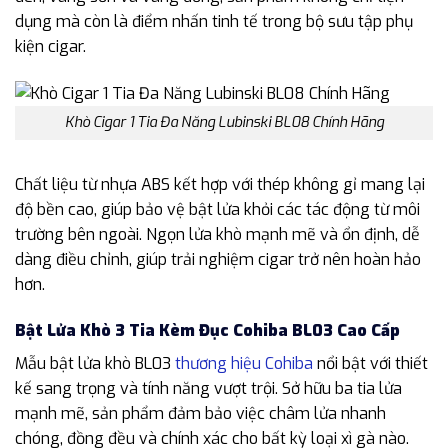
dụng mà còn là điểm nhấn tinh tế trong bộ sưu tập phụ
kiện cigar.
Khò Cigar 1 Tia Đa Năng Lubinski BL08 Chính Hãng
Chất liệu từ nhựa ABS kết hợp với thép không gỉ mang lại
độ bền cao, giúp bảo vệ bật lửa khỏi các tác động từ môi
trường bên ngoài. Ngọn lửa khò mạnh mẽ và ổn định, dễ
dàng điều chỉnh, giúp trải nghiệm cigar trở nên hoàn hảo
hơn.
Bật Lửa Khò 3 Tia Kèm Đục Cohiba BL03 Cao Cấp
Mẫu bật lửa khò BL03
thương hiệu Cohiba
nổi bật với thiết
kế sang trọng và tính năng vượt trội. Sở hữu ba tia lửa
mạnh mẽ, sản phẩm đảm bảo việc châm lửa nhanh
chóng, đồng đều và chính xác cho bất kỳ loại xì gà nào.