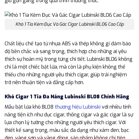
giữ gọn gàng trong quá trình thưởng thức.
Khò 1 Tia Kèm Đục Và Gác Cigar Lubinski BL06 Cao Cấp
Chất liệu chế tạo từ nhựa ABS và thép không gỉ đảm bảo
độ bền chắc và sang trọng, thích hợp cho những ai yêu
thích sự hoàn mỹ trong từng chi tiết. Lubinski BL06 không
chỉ là một chiếc bật lửa, mà còn là phụ kiện không thể
thiếu cho những người yêu thích cigar, giúp trải nghiệm
trở nên thuận tiện và đẳng cấp hơn.
Khò Cigar 1 Tia Đa Năng Lubinski BL08 Chính Hãng
Mẫu bật lửa khò BL08
thương hiệu Lubinski
với nhiều tính
năng tiện ích như đục cigar, thông cigar và gác cigar là sự
lựa chọn lý tưởng cho những người yêu thích cigar. Với
thiết kế sang trọng, màu sắc đa dạng như xám đen, bạc
đen, vàng sơn và vàng đồng, sản phẩm không chỉ tiện