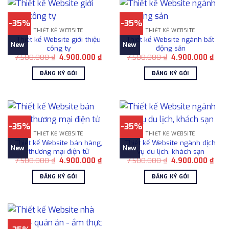
-35%
-35%
THIẾT KẾ WEBSITE
THIẾT KẾ WEBSITE
Thiết kế Website giới thiệu
Thiết kế Website ngành bất
New
New
công ty
động sản
Giá
Giá
Giá
Giá
7.500.000
₫
4.900.000
₫
7.500.000
₫
4.900.000
₫
gốc
hiện
gốc
hiện
là:
tại
là:
tại
ĐĂNG KÝ GÓI
ĐĂNG KÝ GÓI
7.500.000 ₫.
là:
7.500.000 ₫.
là:
4.900.000 ₫.
4.90
-35%
-35%
THIẾT KẾ WEBSITE
THIẾT KẾ WEBSITE
Thiết kế Website bán hàng,
Thiết kế Website ngành dịch
New
New
thương mại điện tử
vụ du lịch, khách sạn
Giá
Giá
Giá
Giá
7.500.000
₫
4.900.000
₫
7.500.000
₫
4.900.000
₫
gốc
hiện
gốc
hiện
là:
tại
là:
tại
ĐĂNG KÝ GÓI
ĐĂNG KÝ GÓI
7.500.000 ₫.
là:
7.500.000 ₫.
là:
4.900.000 ₫.
4.90