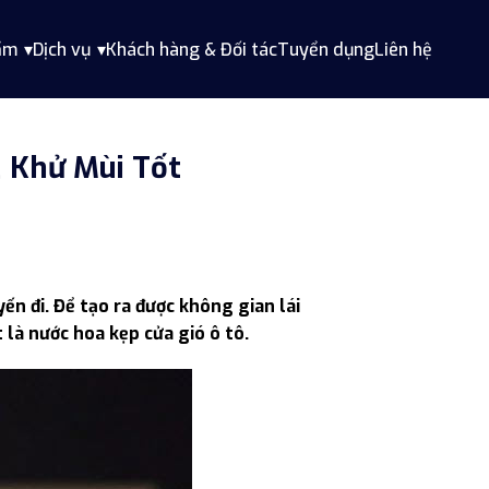
ẩm
Dịch vụ
Khách hàng & Đối tác
Tuyển dụng
Liên hệ
, Khử Mùi Tốt
n đi. Để tạo ra được không gian lái
 là nước hoa kẹp cửa gió ô tô.