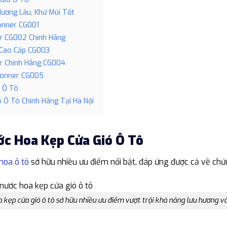
Hương Lâu, Khử Mùi Tốt
onner CG001
r CG002 Chính Hãng
 Cao Cấp CG003
r Chính Hãng CG004
tonner CG005
ó Ô Tô
ó Ô Tô Chính Hãng Tại Hà Nội
ớc Hoa Kẹp Cửa Gió Ô Tô
hoa ô tô
sở hữu nhiều ưu điểm nổi bật, đáp ứng được cả về ch
 kẹp cửa gió ô tô sở hữu nhiều ưu điểm vượt trội khả năng lưu hương và