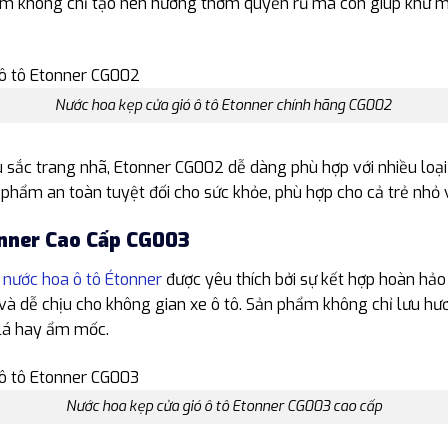
hẩm không chỉ tạo nên hương thơm quyến rũ mà còn giúp khử m
Nước hoa kẹp cửa gió ô tô Etonner chính hãng CG002
u sắc trang nhã, Etonner CG002 dễ dàng phù hợp với nhiều loại 
 phẩm an toàn tuyệt đối cho sức khỏe, phù hợp cho cả trẻ nhỏ
onner Cao Cấp CG003
g
nước hoa ô tô Étonner
được yêu thích bởi sự kết hợp hoàn hảo 
à dễ chịu cho không gian xe ô tô. Sản phẩm không chỉ lưu hươ
 lá hay ẩm mốc.
Nước hoa kẹp cửa gió ô tô Etonner CG003 cao cấp