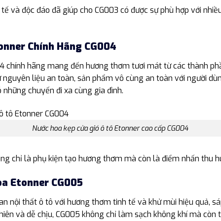
h tế và độc đáo đã giúp cho CG003 có được sự phù hợp với nhiề
tonner Chính Hãng CG004
4 chính hãng mang đến hương thơm tươi mát từ các thành phần
 nguyên liệu an toàn, sản phẩm vô cùng an toàn với người dùng
 những chuyến đi xa cùng gia đình.
Nước hoa kẹp cửa gió ô tô Etonner cao cấp CG004
ông chỉ là phụ kiện tạo hương thơm mà còn là điểm nhấn thu hút
òa Etonner CG005
nội thất ô tô với hương thơm tinh tế và khử mùi hiệu quả, s
hiên và dễ chịu, CG005 không chỉ làm sạch không khí mà còn t