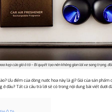
oa kẹp cửa gió ô tô – Bí quyết tạo nên không gian lái xe sang trọng, đ
ào? Ưu điểm của dòng nước hoa này là gì? Giá của sản phẩm c
 đâu? Tất cả câu trả lời sẽ có trong nội dung bài viết dưới đâ
 Gió Ô Tô