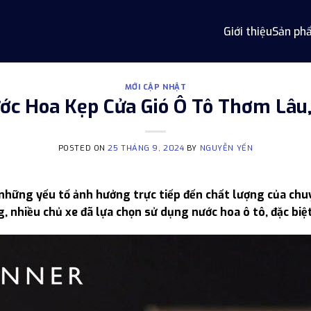
Giới thiệu
Sản ph
MỚI CẬP NHẬT
ớc Hoa Kẹp Cửa Gió Ô Tô Thơm Lâu
POSTED ON
25 THÁNG 9, 2024
BY
NGUYỄN YẾN
những yếu tố ảnh hưởng trực tiếp đến chất lượng của chuyế
, nhiều chủ xe đã lựa chọn sử dụng nước hoa ô tô, đặc biệt