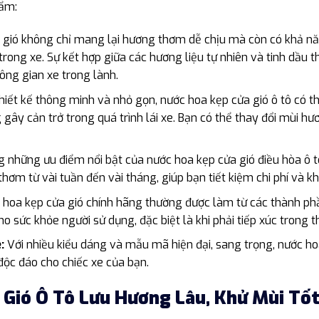
hẩm:
gió không chỉ mang lại hương thơm dễ chịu mà còn có khả năn
rong xe. Sự kết hợp giữa các hương liệu tự nhiên và tinh dầu 
ng gian xe trong lành.
hiết kế thông minh và nhỏ gọn, nước hoa kẹp cửa gió ô tô có th
 gây cản trở trong quá trình lái xe. Bạn có thể thay đổi mùi
 những ưu điểm nổi bật của nước hoa kẹp cửa gió điều hòa ô t
thơm từ vài tuần đến vài tháng, giúp bạn tiết kiệm chi phí và 
 hoa kẹp cửa gió chính hãng thường được làm từ các thành phầ
 sức khỏe người sử dụng, đặc biệt là khi phải tiếp xúc trong th
:
Với nhiều kiểu dáng và mẫu mã hiện đại, sang trọng, nước h
ộc đáo cho chiếc xe của bạn.
 Gió Ô Tô Lưu Hương Lâu, Khử Mùi Tố