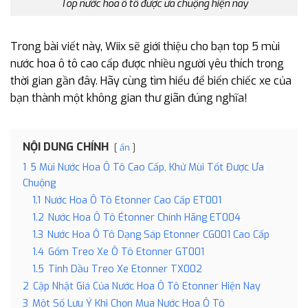
Top nước hoa ô tô được ưa chuộng hiện nay
Trong bài viết này, Wiix sẽ giới thiệu cho bạn top 5 mùi
nước hoa ô tô cao cấp được nhiều người yêu thích trong
thời gian gần đây. Hãy cùng tìm hiểu để biến chiếc xe của
bạn thành một không gian thư giãn đúng nghĩa!
NỘI DUNG CHÍNH
ẩn
1
5 Mùi Nước Hoa Ô Tô Cao Cấp, Khử Mùi Tốt Được Ưa
Chuộng
1.1
Nước Hoa Ô Tô Etonner Cao Cấp ET001
1.2
Nước Hoa Ô Tô Étonner Chính Hãng ET004
1.3
Nước Hoa Ô Tô Dạng Sáp Etonner CG001 Cao Cấp
1.4
Gốm Treo Xe Ô Tô Etonner GT001
1.5
Tinh Dầu Treo Xe Etonner TX002
2
Cập Nhật Giá Của Nước Hoa Ô Tô Etonner Hiện Nay
3
Một Số Lưu Ý Khi Chọn Mua Nước Hoa Ô Tô