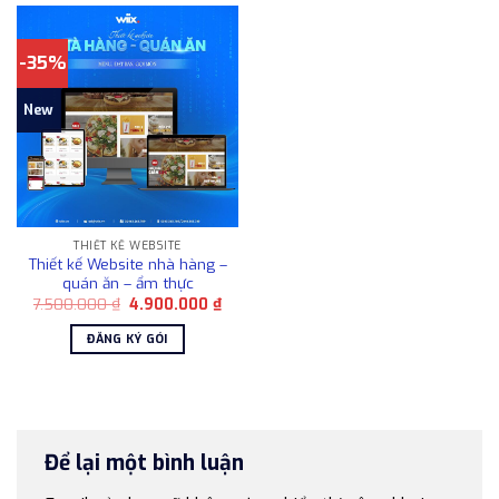
-35%
New
THIẾT KẾ WEBSITE
Thiết kế Website nhà hàng –
quán ăn – ẩm thực
Giá
Giá
7.500.000
₫
4.900.000
₫
gốc
hiện
là:
tại
ĐĂNG KÝ GÓI
7.500.000 ₫.
là:
4.900.000 ₫.
Để lại một bình luận