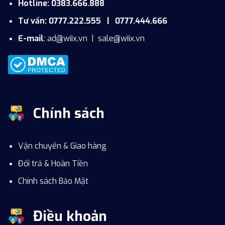
Hotline: 0383.666.888
Tư vấn: 0777.222.555 | 0777.444.666
E-mail
:
ad@wiix.vn
|
sale@wiix.vn
Chính sách
Vận chuyển & Giao hàng
Đổi trả & Hoàn Tiền
Chính sách Bảo Mật
Điều khoản