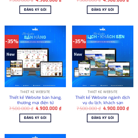
gốc
hiện
gốc
hiện
là:
tại
là:
tại
ĐĂNG KÝ GÓI
ĐĂNG KÝ GÓI
7.500.000 ₫.
là:
7.500.000 ₫.
là:
4.900.000 ₫.
4.90
-35%
-35%
New
New
THIẾT KẾ WEBSITE
THIẾT KẾ WEBSITE
Thiết kế Website bán hàng,
Thiết kế Website ngành dịch
thương mại điện tử
vụ du lịch, khách sạn
Giá
Giá
Giá
Giá
7.500.000
₫
4.900.000
₫
7.500.000
₫
4.900.000
₫
gốc
hiện
gốc
hiện
là:
tại
là:
tại
ĐĂNG KÝ GÓI
ĐĂNG KÝ GÓI
7.500.000 ₫.
là:
7.500.000 ₫.
là:
4.900.000 ₫.
4.90