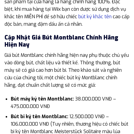
sản phẩm tại cửa hãng là hàng chính hãng 100%. Đặc
biệt, khi mua hàng tại Wiix bạn còn được sử dụng dịch vụ
khắc tên MIỄN PHÍ để sở hữu chiếc
bút ký khắc tên
cao cấp
độc bản, mang đậm dấu ấn cá nhân.
Cập Nhật Giá Bút Montblanc Chính Hãng
Hiện Nay
Giá bút Montblanc chính hãng hiện nay phụ thuộc chủ yếu
vào dòng bút, chất liệu và thiết kế. Thông thường, bút
máy sẽ có giá cao hơn bút bi. Theo khảo sát và nghiên
cứu của chúng tôi, một chiếc bút ký Montblanc chính
hãng, đạt chuẩn chất lượng sẽ có mức giá:
Bút máy ký tên Montblanc:
38.000.000 VNĐ –
475.000.000 VNĐ
Bút bi ký tên Montblanc:
12.500.000 VNĐ –
106.000.000 VNĐ (Tuy nhiên, thương hiệu có chiếc bút
bi ký tên Montblanc Meisterstück Solitaire màu lúa