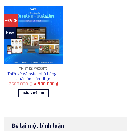
-35%
New
THIẾT KẾ WEBSITE
Thiết kế Website nhà hàng –
quán ăn – ẩm thực
Giá
Giá
7.500.000
₫
4.900.000
₫
gốc
hiện
là:
tại
ĐĂNG KÝ GÓI
7.500.000 ₫.
là:
4.900.000 ₫.
Để lại một bình luận