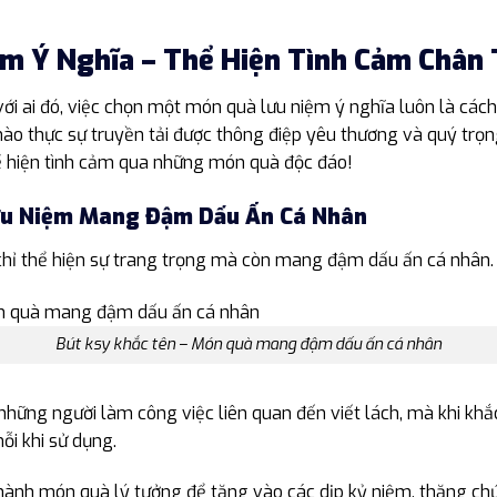
m Ý Nghĩa – Thể Hiện Tình Cảm Chân
ới ai đó, việc chọn một món quà lưu niệm ý nghĩa luôn là cách
ào thực sự truyền tải được thông điệp yêu thương và quý trọ
ể hiện tình cảm qua những món quà độc đáo!
ưu Niệm Mang Đậm Dấu Ấn Cá Nhân
hỉ thể hiện sự trang trọng mà còn mang đậm dấu ấn cá nhân.
Bút ksy khắc tên – Món quà mang đậm dấu ấn cá nhân
 những người làm công việc liên quan đến viết lách, mà khi khắ
ỗi khi sử dụng.
hành món quà lý tưởng để tặng vào các dịp kỷ niệm, thăng chức 