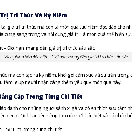
 Trị Tri Thức Và Kỷ Niệm
lại giá trị tri thức mà còn là món quà lưu niệm độc đáo cho 
ìa cứng sang trọng và nội dung giá trị, là món quà thể hiện sự
Sách phiên bản đặc biệt – Giới hạn, mang đến giá trị tri thức sâu sắc
 thức mà còn tạo ra kỷ niệm, khơi gợi cảm xúc và sự trân trọng
ị sưu tầm, giúp người nhận càng thêm yêu quý món quà này.
 Đẳng Cấp Trong Từng Chi Tiết
áo dành cho những người sành xì gà và có sở thích sưu tầm n
iện đều được khắc tên riêng tạo nên sự khác biệt và cá nhân hó