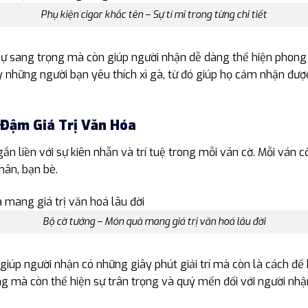
Phụ kiện cigar khắc tên – Sự tỉ mỉ trong từng chi tiết
sự sang trọng mà còn giúp người nhận dễ dàng thể hiện phong
y những người bạn yêu thích xì gà, từ đó giúp họ cảm nhận được
Đậm Giá Trị Văn Hóa
n liền với sự kiên nhẫn và trí tuệ trong mỗi ván cờ. Mỗi ván cờ
thân, bạn bè.
Bộ cờ tướng – Món quà mang giá trị văn hoá lâu đời
iúp người nhận có những giây phút giải trí mà còn là cách để 
g mà còn thể hiện sự trân trọng và quý mến đối với người nhậ