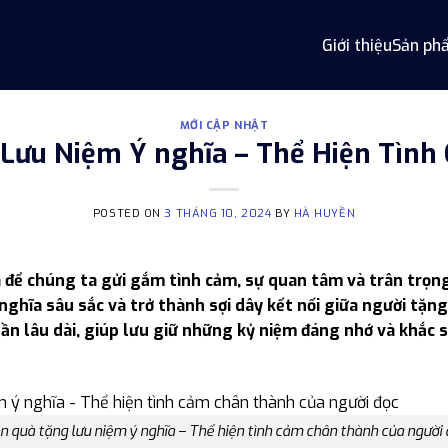
Giới thiệu
Sản ph
MỚI CẬP NHẬT
Lưu Niệm Ý nghĩa – Thể Hiện Tìn
POSTED ON
3 THÁNG 10, 2024
BY
HÀ HUYỀN
để chúng ta gửi gắm tình cảm, sự quan tâm và trân trọng
ghĩa sâu sắc và trở thành sợi dây kết nối giữa người tặn
hần lâu dài, giúp lưu giữ những kỷ niệm đáng nhớ và khắc 
 quà tặng lưu niệm ý nghĩa – Thể hiện tình cảm chân thành của người