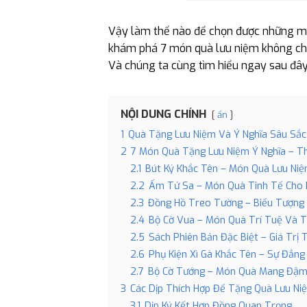
Vậy làm thế nào để chọn được những món
khám phá 7 món quà lưu niệm không chỉ
Và chúng ta cùng tìm hiểu ngay sau đây
NỘI DUNG CHÍNH
ẩn
1
Quà Tặng Lưu Niệm Và Ý Nghĩa Sâu Sắc
2
7 Món Quà Tặng Lưu Niệm Ý Nghĩa – T
2.1
Bút Ký Khắc Tên – Món Quà Lưu N
2.2
Ấm Tử Sa – Món Quà Tinh Tế Cho 
2.3
Đồng Hồ Treo Tường – Biểu Tượng
2.4
Bộ Cờ Vua – Món Quà Trí Tuệ Và 
2.5
Sách Phiên Bản Đặc Biệt – Giá Trị 
2.6
Phụ Kiện Xì Gà Khắc Tên – Sự Đẳng
2.7
Bộ Cờ Tướng – Món Quà Mang Đậm 
3
Các Dịp Thích Hợp Để Tặng Quà Lưu Ni
3.1
Dịp Ký Kết Hợp Đồng Quan Trọng