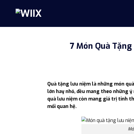
Skip
to
content
7 Món Quà Tặng 
Quà tặng lưu niệm là những món quà 
lớn hay nhỏ, đều mang theo những ý n
quà lưu niệm còn mang giá trị tinh t
mối quan hệ.
Món