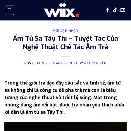
Skip
to
content
MỚI CẬP NHẬT
Ấm Tử Sa Tây Thi – Tuyệt Tác Của
Nghệ Thuật Chế Tác Ấm Trà
POSTED ON
26 THÁNG 9, 2024
BY
NGUYỄN YẾN
Trong thế giới trà đạo đầy sâu sắc và tinh tế, ấm tử
sa không chỉ là công cụ để pha trà mà còn là biểu
tượng của nghệ thuật và triết lý sống. Một trong
những dáng ấm nổi bật, được trà nhân yêu thích phải
kể đến là ấm tử sa Tây Thi.