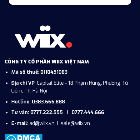
CÔNG TY CỔ PHẦN WIIX VIỆT NAM
Mã số thuế
:
0110451083
Địa chỉ VP
: Capital Elite - 18 Phạm Hùng, Phường Từ
Liêm, TP. Hà Nội
Hotline: 0383.666.888
Tư vấn: 0777.222.555 | 0777.444.666
E-mail
:
ad@wiix.vn
|
sale@wiix.vn