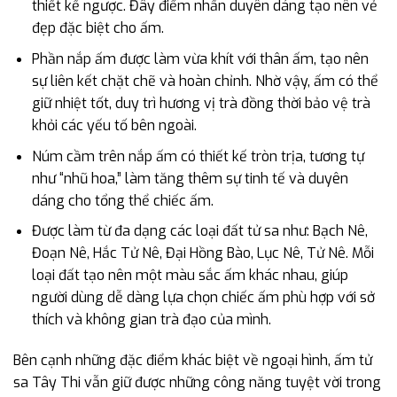
thiết kế ngược. Đây điểm nhấn duyên dáng tạo nên vẻ
đẹp đặc biệt cho ấm.
Phần nắp ấm được làm vừa khít với thân ấm, tạo nên
sự liên kết chặt chẽ và hoàn chỉnh. Nhờ vậy, ấm có thể
giữ nhiệt tốt, duy trì hương vị trà đồng thời bảo vệ trà
khỏi các yếu tố bên ngoài.
Núm cầm trên nắp ấm có thiết kế tròn trịa, tương tự
như “nhũ hoa,” làm tăng thêm sự tinh tế và duyên
dáng cho tổng thể chiếc ấm.
Được làm từ đa dạng các loại đất tử sa như: Bạch Nê,
Đoạn Nê, Hắc Tử Nê, Đại Hồng Bào, Lục Nê, Tử Nê. Mỗi
loại đất tạo nên một màu sắc ấm khác nhau, giúp
người dùng dễ dàng lựa chọn chiếc ấm phù hợp với sở
thích và không gian trà đạo của mình.
Bên cạnh những đặc điểm khác biệt về ngoại hình, ấm tử
sa Tây Thi vẫn giữ được những công năng tuyệt vời trong