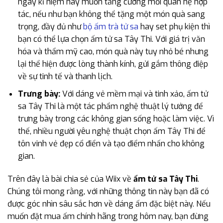
ngày kỉ niệm hay muốn tăng cường mối quan hệ hợp
tác, nếu như bạn không thể tặng một món quà sang
trọng, đầy đủ như
bộ ấm trà tử sa
hay set phụ kiện thì
bạn có thể lựa chọn ấm tử sa Tây Thi. Với giá trị văn
hóa và thẩm mỹ cao, món quà này tuy nhỏ bé nhưng
lại thể hiện được lòng thành kính, gửi gắm thông điệp
về sự tinh tế và thanh lịch.
Trưng bày:
Với dáng vẻ mềm mại và tinh xảo, ấm tử
sa Tây Thi là một tác phẩm nghệ thuật lý tưởng để
trưng bày trong các không gian sống hoặc làm việc. Vì
thế, nhiều người yêu nghệ thuật chọn ấm Tây Thi để
tôn vinh vẻ đẹp cổ điển và tạo điểm nhấn cho không
gian.
Trên đây là bài chia sẻ của Wiix về
ấm tử sa Tây Thi
.
Chúng tôi mong rằng, với những thông tin này bạn đã có
được góc nhìn sâu sắc hơn về dáng ấm đặc biệt này. Nếu
muốn đặt mua ấm chính hãng trong hôm nay, bạn đừng