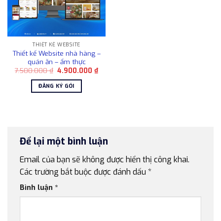
THIẾT KẾ WEBSITE
Thiết kế Website nhà hàng –
quán ăn – ẩm thực
Giá
Giá
7.500.000
₫
4.900.000
₫
gốc
hiện
là:
tại
ĐĂNG KÝ GÓI
7.500.000 ₫.
là:
4.900.000 ₫.
Để lại một bình luận
Email của bạn sẽ không được hiển thị công khai.
Các trường bắt buộc được đánh dấu
*
Bình luận
*