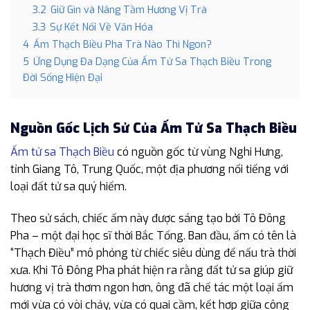
3.2
Giữ Gìn và Nâng Tầm Hương Vị Trà
3.3
Sự Kết Nối Về Văn Hóa
4
Ấm Thạch Biều Pha Trà Nào Thì Ngon?
5
Ứng Dụng Đa Dạng Của Ấm Tử Sa Thạch Biều Trong
Đời Sống Hiện Đại
Nguồn Gốc Lịch Sử Của Ấm Tử Sa Thạch Biều
Ấm tử sa Thạch Biều
có nguồn gốc từ vùng Nghi Hưng,
tỉnh Giang Tô, Trung Quốc, một địa phương nổi tiếng với
loại đất tử sa quý hiếm.
Theo sử sách, chiếc ấm này được sáng tạo bởi Tô Đông
Pha – một đại học sĩ thời Bắc Tống. Ban đầu, ấm có tên là
“Thạch Điều” mô phỏng từ chiếc siêu dùng để nấu trà thời
xưa. Khi Tô Đông Pha phát hiện ra rằng đất tử sa giúp giữ
hương vị trà thơm ngon hơn, ông đã chế tác một loại ấm
mới vừa có vòi chảy, vừa có quai cầm, kết hợp giữa công