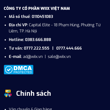
CÔNG TY CỔ PHẦN WIIX VIỆT NAM
Mã số thuế
:
0110451083
Địa chỉ VP
: Capital Elite - 18 Phạm Hùng, Phường Từ
Liêm, TP. Hà Nội
Hotline: 0383.666.888
Tư vấn: 0777.222.555 | 0777.444.666
E-mail
:
ad@wiix.vn
|
sale@wiix.vn
Chính sách
Vận chuyển & Giao hàng