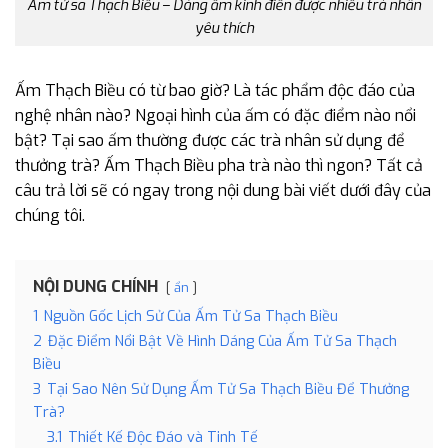
Ấm tử sa Thạch Biều – Dáng ấm kinh điển được nhiều trà nhân
yêu thích
Ấm Thạch Biều có từ bao giờ? Là tác phẩm độc đáo của
nghệ nhân nào? Ngoại hình của ấm có đặc điểm nào nổi
bật? Tại sao ấm thường được các trà nhân sử dụng để
thưởng trà? Ấm Thạch Biều pha trà nào thì ngon? Tất cả
câu trả lời sẽ có ngay trong nội dung bài viết dưới đây của
chúng tôi.
NỘI DUNG CHÍNH
ẩn
1
Nguồn Gốc Lịch Sử Của Ấm Tử Sa Thạch Biều
2
Đặc Điểm Nổi Bật Về Hình Dáng Của Ấm Tử Sa Thạch
Biều
3
Tại Sao Nên Sử Dụng Ấm Tử Sa Thạch Biều Để Thưởng
Trà?
3.1
Thiết Kế Độc Đáo và Tinh Tế