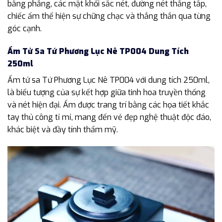
bằng phẳng, các mặt khối sắc nét, đường nét thẳng tắp,
chiếc ấm thể hiện sự chững chạc và thẳng thắn qua từng
góc cạnh.
Ấm Tử Sa Tứ Phương Lục Nê TP004 Dung Tích
250ml
Ấm tử sa Tứ Phương Lục Nê TP004 với dung tích 250ml,
là biểu tượng của sự kết hợp giữa tinh hoa truyền thống
và nét hiện đại. Ấm được trang trí bằng các họa tiết khắc
tay thủ công tỉ mỉ, mang đến vẻ đẹp nghệ thuật độc đáo,
khác biệt và đầy tính thẩm mỹ.