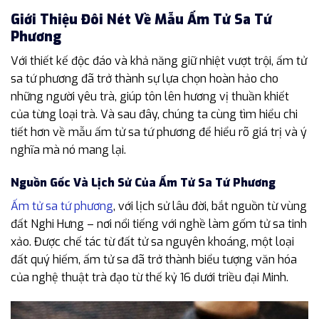
Giới Thiệu Đôi Nét Về Mẫu Ấm Tử Sa Tứ
Phương
Với thiết kế độc đáo và khả năng giữ nhiệt vượt trội, ấm tử
sa tứ phương đã trở thành sự lựa chọn hoàn hảo cho
những người yêu trà, giúp tôn lên hương vị thuần khiết
của từng loại trà. Và sau đây, chúng ta cùng tìm hiểu chi
tiết hơn về mẫu ấm tử sa tứ phương để hiểu rõ giá trị và ý
nghĩa mà nó mang lại.
Nguồn Gốc Và Lịch Sử Của Ấm Tử Sa Tứ Phương
Ấm tử sa tứ phương
, với lịch sử lâu đời, bắt nguồn từ vùng
đất Nghi Hưng – nơi nổi tiếng với nghề làm gốm tử sa tinh
xảo. Được chế tác từ đất tử sa nguyên khoáng, một loại
đất quý hiếm, ấm tử sa đã trở thành biểu tượng văn hóa
của nghệ thuật trà đạo từ thế kỷ 16 dưới triều đại Minh.