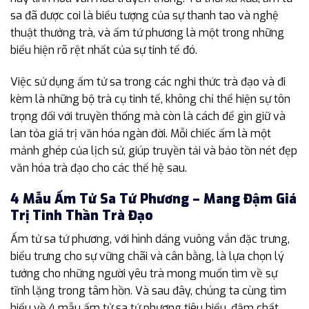
sa đã được coi là biểu tượng của sự thanh tao và nghệ
thuật thưởng trà, và ấm tứ phương là một trong những
biểu hiện rõ rệt nhất của sự tinh tế đó.
Việc sử dụng ấm tử sa trong các nghi thức trà đạo và đi
kèm là những bộ trà cụ tinh tế, không chỉ thể hiện sự tôn
trọng đối với truyền thống mà còn là cách để gìn giữ và
lan tỏa giá trị văn hóa ngàn đời. Mỗi chiếc ấm là một
mảnh ghép của lịch sử, giúp truyền tải và bảo tồn nét đẹp
văn hóa trà đạo cho các thế hệ sau.
4 Mẫu Ấm Tử Sa Tứ Phương – Mang Đậm Giá
Trị Tinh Thần Trà Đạo
Ấm tử sa tứ phương, với hình dáng vuông vắn đặc trưng,
biểu trưng cho sự vững chãi và cân bằng, là lựa chọn lý
tưởng cho những người yêu trà mong muốn tìm về sự
tĩnh lặng trong tâm hồn. Và sau đây, chúng ta cùng tìm
hiểu về 4 mẫu ấm tử sa tứ phương tiêu biểu, đậm chất