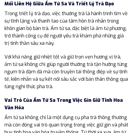
Mối Liên Hệ Giữa Ấm Tử Sa Và Triết Lý Trà Đạo
Trong triết lý trà đạo, việc thưởng trà là hành trình tìm về
sự tĩnh lặng và thanh tao của tâm hồn trà nhân trong
khôn gian bộ bàn trà. Ấm tử sa, đặc biệt là ấm tứ phương,
trở thành công cụ để người yêu trà khám phá những giá
trị tinh thần sâu xa này.
Với khả năng giữ nhiệt tốt và giữ trọn vẹn hương vị trà,
ấm tử sa không chỉ giúp người thưởng trà tận hưởng từng
ngụm trà đậm đà mà còn truyền tải thông điệp về sự tinh
tế, kiên nhẫn và sự kết nối sâu sắc với bản thân thông qua
từng nghi thức pha trà.
Vai Trò Của Ấm Tử Sa Trong Việc Gìn Giữ Tinh Hoa
Văn Hóa
Ấm tử sa không chỉ là một dụng cụ pha trà thông thường
mà còn đóng vai trò quan trọng trong việc giữ gìn và phát
huy tinh hoa văn hóa truyền thống. Từ thời xa xưa, ấm tử