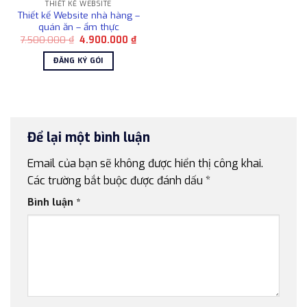
THIẾT KẾ WEBSITE
Thiết kế Website nhà hàng –
quán ăn – ẩm thực
Giá
Giá
7.500.000
₫
4.900.000
₫
gốc
hiện
là:
tại
ĐĂNG KÝ GÓI
7.500.000 ₫.
là:
4.900.000 ₫.
Để lại một bình luận
Email của bạn sẽ không được hiển thị công khai.
Các trường bắt buộc được đánh dấu
*
Bình luận
*