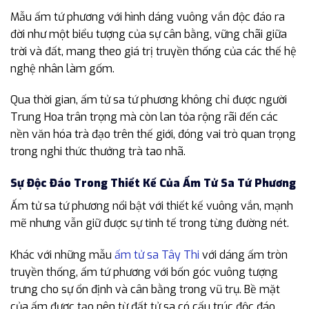
Mẫu ấm tứ phương với hình dáng vuông vắn độc đáo ra
đời như một biểu tượng của sự cân bằng, vững chãi giữa
trời và đất, mang theo giá trị truyền thống của các thế hệ
nghệ nhân làm gốm.
Qua thời gian, ấm tử sa tứ phương không chỉ được người
Trung Hoa trân trọng mà còn lan tỏa rộng rãi đến các
nền văn hóa trà đạo trên thế giới, đóng vai trò quan trọng
trong nghi thức thưởng trà tao nhã.
Sự Độc Đáo Trong Thiết Kế Của Ấm Tử Sa Tứ Phương
Ấm tử sa tứ phương nổi bật với thiết kế vuông vắn, mạnh
mẽ nhưng vẫn giữ được sự tinh tế trong từng đường nét.
Khác với những mẫu
ấm tử sa Tây Thi
với dáng ấm tròn
truyền thống, ấm tứ phương với bốn góc vuông tượng
trưng cho sự ổn định và cân bằng trong vũ trụ. Bề mặt
của ấm được tạo nên từ đất tử sa có cấu trúc độc đáo,