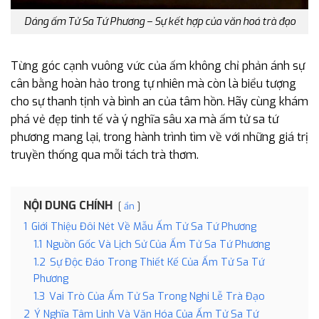
Dáng ấm Tử Sa Tứ Phương – Sự kết hợp của văn hoá trà đạo
Từng góc cạnh vuông vức của ấm không chỉ phản ánh sự
cân bằng hoàn hảo trong tự nhiên mà còn là biểu tượng
cho sự thanh tịnh và bình an của tâm hồn. Hãy cùng khám
phá vẻ đẹp tinh tế và ý nghĩa sâu xa mà ấm tử sa tứ
phương mang lại, trong hành trình tìm về với những giá trị
truyền thống qua mỗi tách trà thơm.
NỘI DUNG CHÍNH
ẩn
1
Giới Thiệu Đôi Nét Về Mẫu Ấm Tử Sa Tứ Phương
1.1
Nguồn Gốc Và Lịch Sử Của Ấm Tử Sa Tứ Phương
1.2
Sự Độc Đáo Trong Thiết Kế Của Ấm Tử Sa Tứ
Phương
1.3
Vai Trò Của Ấm Tử Sa Trong Nghi Lễ Trà Đạo
2
Ý Nghĩa Tâm Linh Và Văn Hóa Của Ấm Tử Sa Tứ