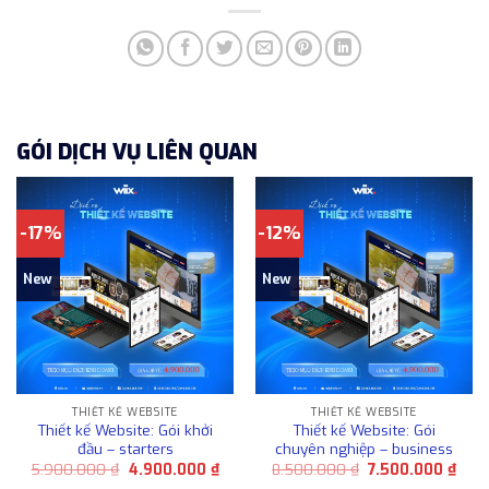
GÓI DỊCH VỤ LIÊN QUAN
-17%
-12%
New
New
THIẾT KẾ WEBSITE
THIẾT KẾ WEBSITE
Thiết kế Website: Gói khởi
Thiết kế Website: Gói
đầu – starters
chuyên nghiệp – business
Giá
Giá
Giá
Giá
5.900.000
₫
4.900.000
₫
8.500.000
₫
7.500.000
₫
gốc
hiện
gốc
hiện