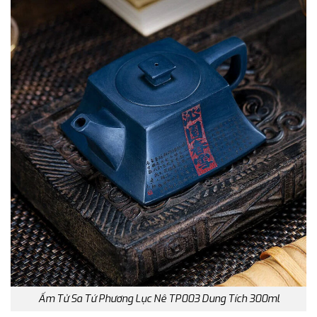
Ấm Tử Sa Tứ Phương Lục Nê TP003 Dung Tích 300ml