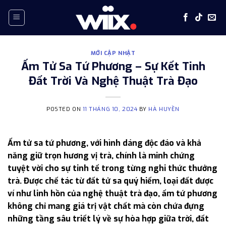
Skip
to
content
MỚI CẬP NHẬT
Ấm Tử Sa Tứ Phương – Sự Kết Tinh
Đất Trời Và Nghệ Thuật Trà Đạo
POSTED ON
11 THÁNG 10, 2024
BY
HÀ HUYỀN
Ấm tử sa tứ phương, với hình dáng độc đáo và khả
năng giữ trọn hương vị trà, chính là minh chứng
tuyệt vời cho sự tinh tế trong từng nghi thức thưởng
trà. Được chế tác từ đất tử sa quý hiếm, loại đất được
ví như linh hồn của nghệ thuật trà đạo, ấm tứ phương
không chỉ mang giá trị vật chất mà còn chứa đựng
những tầng sâu triết lý về sự hòa hợp giữa trời, đất