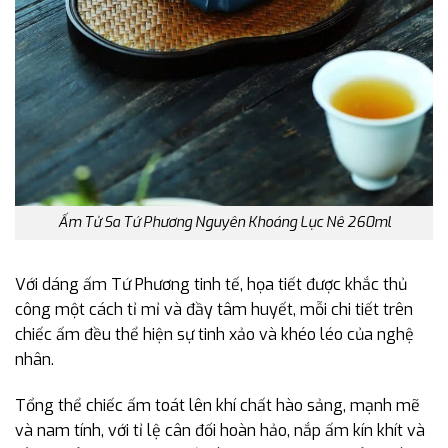
Ấm Tử Sa Tứ Phương Nguyên Khoáng Lục Nê 260ml
Với dáng ấm Tứ Phương tinh tế, họa tiết được khắc thủ
công một cách tỉ mỉ và đầy tâm huyết, mỗi chi tiết trên
chiếc ấm đều thể hiện sự tinh xảo và khéo léo của nghệ
nhân.
Tổng thể chiếc ấm toát lên khí chất hào sảng, mạnh mẽ
và nam tính, với tỉ lệ cân đối hoàn hảo, nắp ấm kín khít và