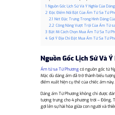
1
Nguồn Gốc Lịch Sử Và Ý Nghĩa Của Dán
2
Đặc Điểm Nổi Bật Của Ấm Tử Sa Tứ P
2.1
Nét Đặc Trưng Trong Hình Dáng C
2.2
Công Năng Vượt Trội Của Ấm Tử s
3
Bật Mí Cách Chọn Mua Ấm Tử Sa Tứ Ph
4
Gợi Ý Địa Chỉ Đặt Mua Ấm Tử Sa Tứ Phư
Nguồn Gốc Lịch Sử Và Ý
Ấm tử sa Tứ Phương
có nguồn gốc từ Ngh
Mặc dù dáng ấm đã trở thành biểu tượng 
điểm xuất hiện cụ thể của chiếc ấm này
Dáng ấm Tứ Phương không chỉ được đán
tượng trưng cho 4 phương trời – Đông, T
gợi lên sự hài hòa giữa con người và thi