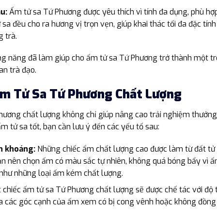
u:
Ấm tử sa Tứ Phương được yêu thích vì tính đa dụng, phù hợp v
 sa đều cho ra hương vị trọn vẹn, giúp khai thác tối đa đặc tính
 trà.
ng năng đã làm giúp cho ấm tử sa Tứ Phương trở thành một 
an trà đạo.
Ấm Tử Sa Tứ Phương Chất Lượng
ương chất lượng không chỉ giúp nâng cao trải nghiệm thưởng 
 tử sa tốt, bạn cần lưu ý đến các yếu tố sau:
ên khoáng:
Những chiếc ấm chất lượng cao được làm từ đất tử s
 Bạn nên chọn ấm có màu sắc tự nhiên, không quá bóng bẩy vì 
như những loại ấm kém chất lượng.
chiếc ấm tử sa Tứ Phương chất lượng sẽ được chế tác với độ t
ra các góc cạnh của ấm xem có bị cong vênh hoặc không đồng 