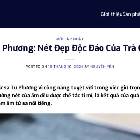
Giới thiệu
Sản ph
MỚI CẬP NHẬT
 Phương: Nét Đẹp Độc Đáo Của Trà 
POSTED ON
16 THÁNG 10, 2024
BY
NGUYỄN YẾN
ử sa Tứ Phương vì công năng tuyệt vời trong việc giữ trọn
đường nét của ấm đều được chế tác tỉ mỉ, là kết quả của qu
àm ấm tử sa nổi tiếng.