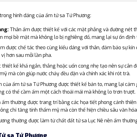
t trong hình dáng của ấm tử sa Tứ Phương:
àng:
Thân ấm được thiết kế với các mặt phẳng và đường nét t
n mọi bề mặt mà không lo bị nghiêng đổ, mang lại sự ổn định 
 được chế tác theo cùng kiểu dáng với thân, đảm bảo sự kín đ
 vị hơn sau mỗi lần pha.
thiết kế khá ngắn, thẳng hoặc uốn cong nhẹ tạo nên sự cân đối
ỹ mà còn giúp nước chảy đều đặn và chính xác khi rót trà.
của ấm tử sa Tứ Phương được thiết kế bản to, mang lại cảm 
dụng có thể cầm ấm một cách thoải mái mà không lo trơn trượt.
 ấm thường được trang trí bằng các họa tiết phong cảnh thiên 
không chỉ tăng tính thẩm mỹ mà còn thể hiện chiều sâu văn hóa 
ng thường được làm từ chất đất tử sa Lục Nê nên ấm thườ
Tử sa Tứ Phương