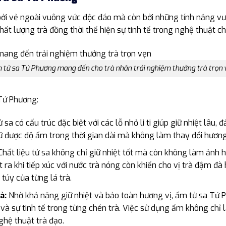
ởi vẻ ngoài vuông vức độc đáo mà còn bởi những tính năng vượt
ất lượng trà đồng thời thể hiện sự tinh tế trong nghệ thuật c
 tử sa Tứ Phương mang đến cho trà nhân trải nghiệm thưởng trà trọn 
Tứ Phương:
 sa có cấu trúc đặc biệt với các lỗ nhỏ li ti giúp giữ nhiệt lâu
iữ được độ ấm trong thời gian dài mà không làm thay đổi hương
hất liệu tử sa không chỉ giữ nhiệt tốt mà còn không làm ảnh h
t ra khi tiếp xúc với nước trà nóng còn khiến cho vị trà đậm đ
túy của từng lá trà.
à:
Nhờ khả năng giữ nhiệt và bảo toàn hương vị, ấm tử sa Tứ 
và sự tinh tế trong từng chén trà. Việc sử dụng ấm không chỉ
ghệ thuật trà đạo.