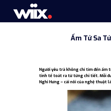
Skip
to
content
Ấm Tử Sa Tứ
Người yêu trà không chỉ tìm đến ấm t
tinh tế toát ra từ từng chi tiết. Mỗi 
Nghi Hưng – cái nôi của nghệ thuật l