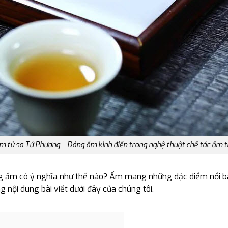
m tử sa Tứ Phương – Dáng ấm kinh điển trong nghệ thuật chế tác ấm t
g ấm có ý nghĩa như thế nào? Ấm mang những đặc điểm nổi b
ng nội dung bài viết dưới đây của chúng tôi.