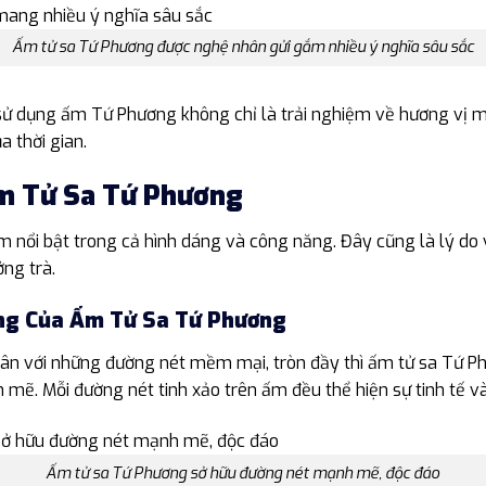
Ấm tử sa Tứ Phương được nghệ nhân gửi gắm nhiều ý nghĩa sâu sắc
 sử dụng ấm Tứ Phương không chỉ là trải nghiệm về hương vị m
a thời gian.
m Tử Sa Tứ Phương
nổi bật trong cả hình dáng và công năng. Đây cũng là lý do v
ởng trà.
ng Của Ấm Tử Sa Tứ Phương
hân với những đường nét mềm mại, tròn đầy thì ấm tử sa Tứ Ph
mẽ. Mỗi đường nét tinh xảo trên ấm đều thể hiện sự tinh tế 
Ấm tử sa Tứ Phương sở hữu đường nét mạnh mẽ, độc đáo