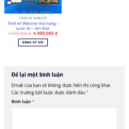
THIẾT KẾ WEBSITE
Thiết kế Website nhà hàng –
quán ăn – ẩm thực
Giá
Giá
7.500.000
₫
4.900.000
₫
gốc
hiện
là:
tại
ĐĂNG KÝ GÓI
7.500.000 ₫.
là:
4.900.000 ₫.
Để lại một bình luận
Email của bạn sẽ không được hiển thị công khai.
Các trường bắt buộc được đánh dấu
*
Bình luận
*