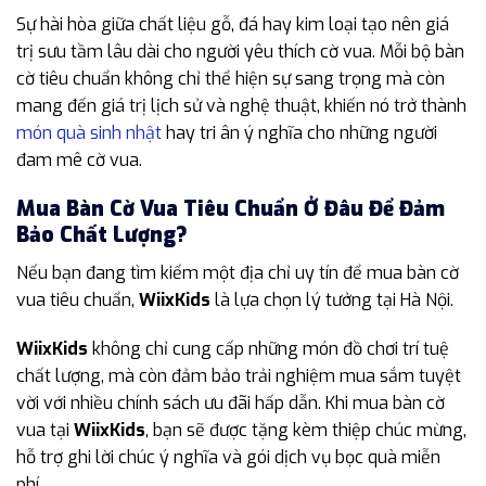
Sự hài hòa giữa chất liệu gỗ, đá hay kim loại tạo nên giá
trị sưu tầm lâu dài cho người yêu thích cờ vua. Mỗi bộ bàn
cờ tiêu chuẩn không chỉ thể hiện sự sang trọng mà còn
mang đến giá trị lịch sử và nghệ thuật, khiến nó trở thành
món quà sinh nhật
hay tri ân ý nghĩa cho những người
đam mê cờ vua.
Mua Bàn Cờ Vua Tiêu Chuẩn Ở Đâu Để Đảm
Bảo Chất Lượng?
Nếu bạn đang tìm kiếm một địa chỉ uy tín để mua bàn cờ
vua tiêu chuẩn,
WiixKids
là lựa chọn lý tưởng tại Hà Nội.
WiixKids
không chỉ cung cấp những món đồ chơi trí tuệ
chất lượng, mà còn đảm bảo trải nghiệm mua sắm tuyệt
vời với nhiều chính sách ưu đãi hấp dẫn. Khi mua bàn cờ
vua tại
WiixKids
, bạn sẽ được tặng kèm thiệp chúc mừng,
hỗ trợ ghi lời chúc ý nghĩa và gói dịch vụ bọc quà miễn
phí.