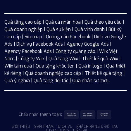
Quà tặng cao cấp | Quà cá nhân hóa | Quà theo yêu cầu |
Quà doanh nghiệp | Quà sự kiện | Quà vinh danh | Bút ký
cao cấp |
Sitemap
| Quảng cáo Facebook |
Dịch vụ Google
Ads
|
Dịch vụ Facebook Ads
| Agency Google Ads |
Agency Facebook Ads | Công ty quảng cáo |
Wiix
Việt
Nam | Công ty Wiix | Quà tặng Wiix | Thiết kế quà Wiix |
Wiix làm quà | Quà tặng khắc tên | Quà in logo | Quà thiết
kế riêng | Quà doanh nghiệp cao cấp | Thiết kế quà tặng |
Quà ý nghĩa | Quà tặng đối tác | Quà nhân sự mới...
Chấp nhận thanh toán:
GIỚI THIỆU
SẢN PHẨM
DỊCH VỤ
KHÁCH HÀNG & ĐỐI TÁC
TUYỂN DỤNG
LIÊN HỆ