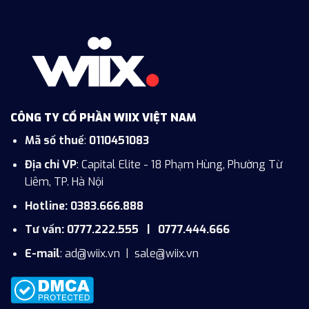
CÔNG TY CỔ PHẦN WIIX VIỆT NAM
Mã số thuế
:
0110451083
Địa chỉ VP
: Capital Elite - 18 Phạm Hùng, Phường Từ
Liêm, TP. Hà Nội
Hotline: 0383.666.888
Tư vấn: 0777.222.555 | 0777.444.666
E-mail
:
ad@wiix.vn
|
sale@wiix.vn