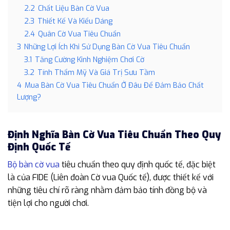
2.2
Chất Liệu Bàn Cờ Vua
2.3
Thiết Kế Và Kiểu Dáng
2.4
Quân Cờ Vua Tiêu Chuẩn
3
Những Lợi Ích Khi Sử Dụng Bàn Cờ Vua Tiêu Chuẩn
3.1
Tăng Cường Kinh Nghiệm Chơi Cờ
3.2
Tính Thẩm Mỹ Và Giá Trị Sưu Tầm
4
Mua Bàn Cờ Vua Tiêu Chuẩn Ở Đâu Để Đảm Bảo Chất
Lượng?
Định Nghĩa Bàn Cờ Vua Tiêu Chuẩn Theo Quy
Định Quốc Tế
Bộ bàn cờ vua
tiêu chuẩn theo quy định quốc tế, đặc biệt
là của FIDE (Liên đoàn Cờ vua Quốc tế), được thiết kế với
những tiêu chí rõ ràng nhằm đảm bảo tính đồng bộ và
tiện lợi cho người chơi.