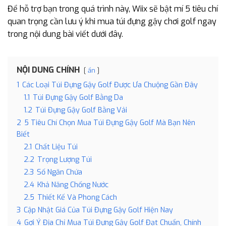
Để hỗ trợ bạn trong quá trình này, Wiix sẽ bật mí 5 tiêu chí
quan trọng cần lưu ý khi mua túi đựng gậy chơi golf ngay
trong nội dung bài viết dưới đây.
NỘI DUNG CHÍNH
ẩn
1
Các Loại Túi Đựng Gậy Golf Được Ưa Chuộng Gần Đây
1.1
Túi Đựng Gậy Golf Bằng Da
1.2
Túi Đựng Gậy Golf Bằng Vải
2
5 Tiêu Chí Chọn Mua Túi Đựng Gậy Golf Mà Bạn Nên
Biết
2.1
Chất Liệu Túi
2.2
Trọng Lượng Túi
2.3
Số Ngăn Chứa
2.4
Khả Năng Chống Nước
2.5
Thiết Kế Và Phong Cách
3
Cập Nhật Giá Của Túi Đựng Gậy Golf Hiện Nay
4
Gợi Ý Địa Chỉ Mua Túi Đựng Gậy Golf Đạt Chuẩn, Chính