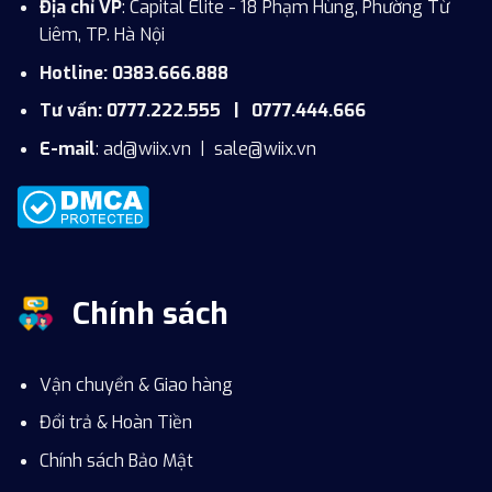
Địa chỉ VP
: Capital Elite - 18 Phạm Hùng, Phường Từ
Liêm, TP. Hà Nội
Hotline: 0383.666.888
Tư vấn: 0777.222.555 | 0777.444.666
E-mail
:
ad@wiix.vn
|
sale@wiix.vn
Chính sách
Vận chuyển & Giao hàng
Đổi trả & Hoàn Tiền
Chính sách Bảo Mật