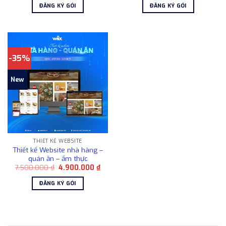
là:
tại
là:
tại
ĐĂNG KÝ GÓI
ĐĂNG KÝ GÓI
7.500.000 ₫.
là:
7.500.000 ₫.
là:
4.900.000 ₫.
4.90
-35%
New
THIẾT KẾ WEBSITE
Thiết kế Website nhà hàng –
quán ăn – ẩm thực
Giá
Giá
7.500.000
₫
4.900.000
₫
gốc
hiện
là:
tại
ĐĂNG KÝ GÓI
7.500.000 ₫.
là:
4.900.000 ₫.