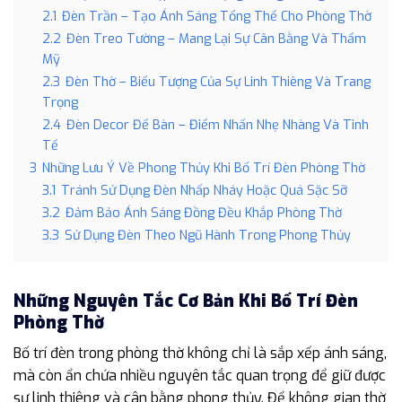
2.1
Đèn Trần – Tạo Ánh Sáng Tổng Thể Cho Phòng Thờ
2.2
Đèn Treo Tường – Mang Lại Sự Cân Bằng Và Thẩm
Mỹ
2.3
Đèn Thờ – Biểu Tượng Của Sự Linh Thiêng Và Trang
Trọng
2.4
Đèn Decor Để Bàn – Điểm Nhấn Nhẹ Nhàng Và Tinh
Tế
3
Những Lưu Ý Về Phong Thủy Khi Bố Trí Đèn Phòng Thờ
3.1
Tránh Sử Dụng Đèn Nhấp Nháy Hoặc Quá Sặc Sỡ
3.2
Đảm Bảo Ánh Sáng Đồng Đều Khắp Phòng Thờ
3.3
Sử Dụng Đèn Theo Ngũ Hành Trong Phong Thủy
Những Nguyên Tắc Cơ Bản Khi Bố Trí Đèn
Phòng Thờ
Bố trí đèn trong phòng thờ không chỉ là sắp xếp ánh sáng,
mà còn ẩn chứa nhiều nguyên tắc quan trọng để giữ được
sự linh thiêng và cân bằng phong thủy. Để không gian thờ