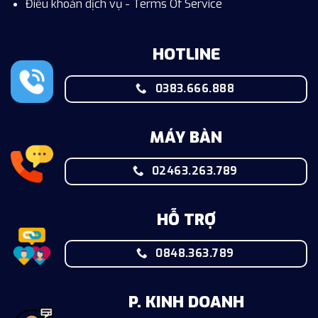
Điều khoản dịch vụ - Terms Of Service
HOTLINE
0383.666.888
MÁY BÀN
02463.263.789
HỖ TRỢ
0848.363.789
P. KINH DOANH