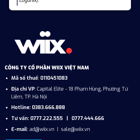
Loganix).
CÔNG TY CỔ PHẦN WIIX VIỆT NAM
Mã số thuế
:
0110451083
Địa chỉ VP
: Capital Elite - 18 Phạm Hùng, Phường Từ
Liêm, TP. Hà Nội
Hotline: 0383.666.888
Tư vấn: 0777.222.555 | 0777.444.666
E-mail
:
ad@wiix.vn
|
sale@wiix.vn