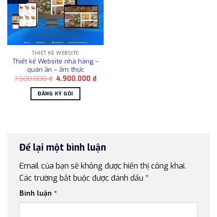
THIẾT KẾ WEBSITE
Thiết kế Website nhà hàng –
quán ăn – ẩm thực
Giá
Giá
7.500.000
₫
4.900.000
₫
gốc
hiện
là:
tại
ĐĂNG KÝ GÓI
7.500.000 ₫.
là:
4.900.000 ₫.
Để lại một bình luận
Email của bạn sẽ không được hiển thị công khai.
Các trường bắt buộc được đánh dấu
*
Bình luận
*