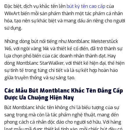
Đặc biệt, dịch vụ khắc tên lên
bút ký tên cao cấp
của
WiixArt biến mỗi sản phẩm thành một tác phẩm cá nhân
hóa, tạo nên sự khác biệt và mang dấu ấn riêng cho người
sử dụng.
Những dòng bút nổi tiếng như Montblanc Meisterstück
146, với ngòi vàng 14k và thiết kế cổ điển, đã trở thành sự
lựa chọn phổ biến của các doanh nhân thành đạt. Hay
dòng Montblanc StarWalker, với thiết kế hiện đại, thể hiện
sự tinh tế trong từng chi tiết và là sự kết hợp hoàn hảo
giữa truyền thống và sự sáng tạo.
Các Mẫu Bút Montblanc Khắc Tên Đẳng Cấp
Được Ưa Chuộng Hiện Nay
Bút Montblanc khắc tên không chỉ là biểu tượng của sự
sang trọng mà còn là tác phẩm nghệ thuật, mang đến
phong cách cá nhân độc đáo cho người sở hữu. Với hàng
loạt mẫu mã được thiết kế tinh xảo, mỗi chiếc bút đều có