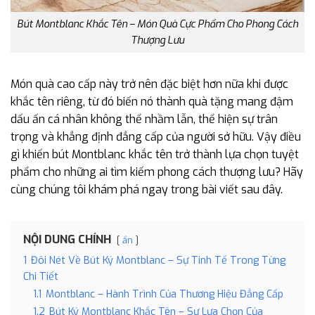
Bút Montblanc Khắc Tên – Món Quà Cực Phẩm Cho Phong Cách
Thượng Lưu
Món quà cao cấp này trở nên đặc biệt hơn nữa khi được
khắc tên riêng, từ đó biến nó thành quà tặng mang đậm
dấu ấn cá nhân không thể nhầm lẫn, thể hiện sự trân
trọng và khẳng định đẳng cấp của người sở hữu. Vậy điều
gì khiến bút Montblanc khắc tên trở thành lựa chọn tuyệt
phẩm cho những ai tìm kiếm phong cách thượng lưu? Hãy
cùng chúng tôi khám phá ngay trong bài viết sau đây.
NỘI DUNG CHÍNH
ẩn
1
Đôi Nét Về Bút Ký Montblanc – Sự Tinh Tế Trong Từng
Chi Tiết
1.1
Montblanc – Hành Trình Của Thương Hiệu Đẳng Cấp
1.2
Bút Ký Montblanc Khắc Tên – Sự Lựa Chọn Của