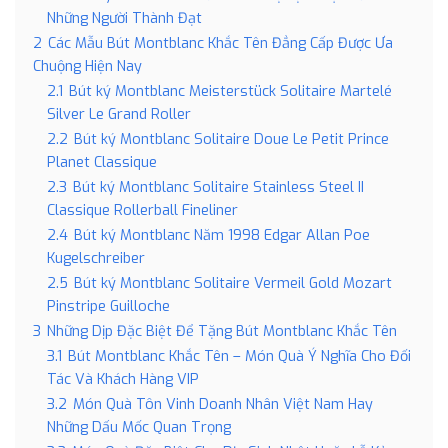
Những Người Thành Đạt
2
Các Mẫu Bút Montblanc Khắc Tên Đẳng Cấp Được Ưa
Chuộng Hiện Nay
2.1
Bút ký Montblanc Meisterstück Solitaire Martelé
Silver Le Grand Roller
2.2
Bút ký Montblanc Solitaire Doue Le Petit Prince
Planet Classique
2.3
Bút ký Montblanc Solitaire Stainless Steel II
Classique Rollerball Fineliner
2.4
Bút ký Montblanc Năm 1998 Edgar Allan Poe
Kugelschreiber
2.5
Bút ký Montblanc Solitaire Vermeil Gold Mozart
Pinstripe Guilloche
3
Những Dịp Đặc Biệt Để Tặng Bút Montblanc Khắc Tên
3.1
Bút Montblanc Khắc Tên – Món Quà Ý Nghĩa Cho Đối
Tác Và Khách Hàng VIP
3.2
Món Quà Tôn Vinh Doanh Nhân Việt Nam Hay
Những Dấu Mốc Quan Trọng