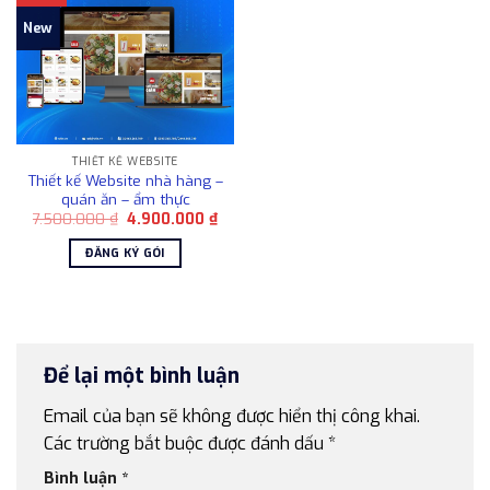
New
THIẾT KẾ WEBSITE
Thiết kế Website nhà hàng –
quán ăn – ẩm thực
Giá
Giá
7.500.000
₫
4.900.000
₫
gốc
hiện
là:
tại
ĐĂNG KÝ GÓI
7.500.000 ₫.
là:
4.900.000 ₫.
Để lại một bình luận
Email của bạn sẽ không được hiển thị công khai.
Các trường bắt buộc được đánh dấu
*
Bình luận
*