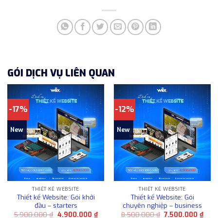
GÓI DỊCH VỤ LIÊN QUAN
-17%
-12%
New
New
THIẾT KẾ WEBSITE
THIẾT KẾ WEBSITE
Thiết kế Website: Gói khởi
Thiết kế Website: Gói
đầu – starters
chuyên nghiệp – business
Giá
Giá
Giá
Giá
5.900.000
₫
4.900.000
₫
8.500.000
₫
7.500.000
₫