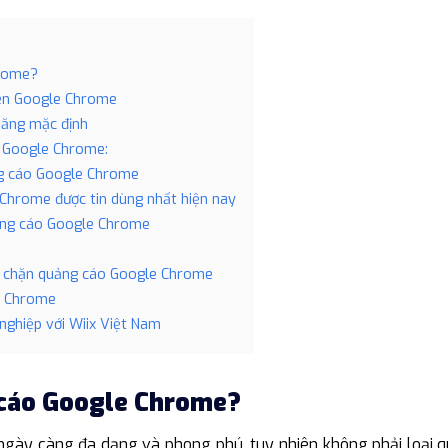
hrome?
rên Google Chrome
 năng mặc định
o Google Chrome:
ng cáo Google Chrome
 Chrome được tin dùng nhất hiện nay
uảng cáo Google Chrome
ng chặn quảng cáo Google Chrome
e Chrome
nghiệp với Wiix Việt Nam
 cáo Google Chrome?
ngày càng đa dạng và phong phú, tuy nhiên không phải loại q