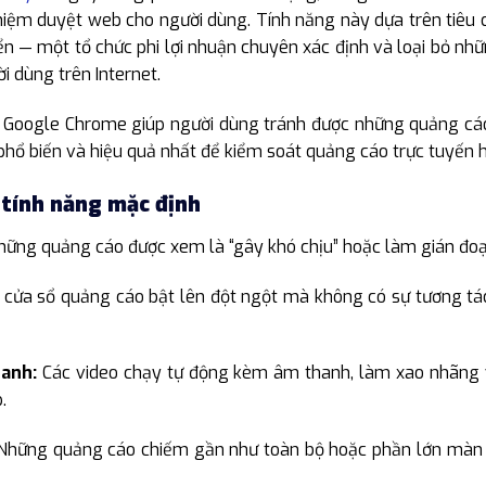
ệm duyệt web cho người dùng. Tính năng này dựa trên tiêu c
ển — một tổ chức phi lợi nhuận chuyên xác định và loại bỏ nh
i dùng trên Internet.
 Google Chrome giúp người dùng tránh được những quảng cáo 
hổ biến và hiệu quả nhất để kiểm soát quảng cáo trực tuyến h
i tính năng mặc định
ững quảng cáo được xem là “gây khó chịu” hoặc làm gián đoạ
cửa sổ quảng cáo bật lên đột ngột mà không có sự tương tác 
hanh:
Các video chạy tự động kèm âm thanh, làm xao nhãng v
.
hững quảng cáo chiếm gần như toàn bộ hoặc phần lớn màn hì