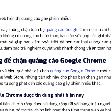
web hiển thị quảng cáo gây phiền nhiễu”.
ng này không chặn toàn bộ
quảng cáo Google
Chrome mà chỉ lo
ệm không có quảng cáo hoàn toàn, bạn cần sử dụng các giải phá
 sẽ giúp bạn kiểm soát triệt để hơn các loại quảng cáo gâ
 ưu, đảm bảo trải nghiệm duyệt web nhanh chóng và an toàn hơ
ng để chặn quảng cáo Google Chrome
n và hiệu quả nhất để chặn
quảng cáo Google Chrome
một cá
e Web Store. Những tiện ích này cho phép bạn chặn gần như m
eo tự động phát đến các quảng cáo gây phiền nhiễu khác.
gle Chrome được tin dùng nhất hiện nay
i tiện ích mở rộng được sử dụng rộng rãi với hàng triệu người 
 sử dụng, hỗ trợ tùy chỉnh linh hoạt theo từng trang web và ho