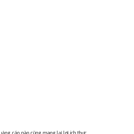
uảng cáo nào cũng mang lại lợi ích thực