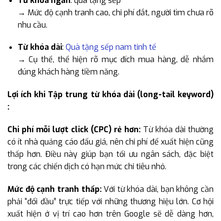
Từ khóa ngắn
: quà tặng sếp
→ Mức độ cạnh tranh cao, chi phí đắt, người tìm chưa rõ
nhu cầu.
Từ khóa dài
:
Quà tặng sếp nam tinh tế
→ Cụ thể, thể hiện rõ mục đích mua hàng, dễ nhắm
đúng khách hàng tiềm năng.
Lợi ích khi Tập trung từ khóa dài (long-tail keyword)
:
Chi phí mỗi lượt click (CPC) rẻ hơn:
Từ khóa dài thường
có ít nhà quảng cáo đấu giá, nên chi phí để xuất hiện cũng
thấp hơn. Điều này giúp bạn tối ưu ngân sách, đặc biệt
trong các chiến dịch có hạn mức chi tiêu nhỏ.
Mức độ cạnh tranh thấp:
Với từ khóa dài, bạn không cần
phải “đối đầu” trực tiếp với những thương hiệu lớn. Cơ hội
xuất hiện ở vị trí cao hơn trên Google sẽ dễ dàng hơn,