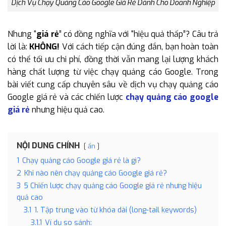
Dịch Vụ Chạy Quảng Cáo Google Giá Rẻ Dành Cho Doanh Nghiệp
Nhưng “
giá rẻ
” có đồng nghĩa với “hiệu quả thấp”? Câu trả
lời là:
KHÔNG!
Với cách tiếp cận đúng đắn, bạn hoàn toàn
có thể tối ưu chi phí, đồng thời vẫn mang lại lượng khách
hàng chất lượng từ việc chạy quảng cáo Google. Trong
bài viết cung cấp chuyên sâu về dịch vụ chạy quảng cáo
Google giá rẻ và các chiến lược
chạy quảng cáo google
giá rẻ
nhưng hiệu quả cao.
NỘI DUNG CHÍNH
ẩn
1
Chạy quảng cáo Google giá rẻ là gì?
2
Khi nào nên chạy quảng cáo Google giá rẻ?
3
5 Chiến lược chạy quảng cáo Google giá rẻ nhưng hiệu
quả cao
3.1
1. Tập trung vào từ khóa dài (long-tail keywords)
3.1.1
Ví dụ so sánh: