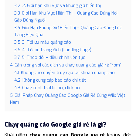
3.2
2. Giới hạn khu vực và khung giờ hiển thị
3.3
Giới Hạn Khu Vực Hiển Thị – Quảng Cáo Đúng Nơi,
Gặp Đúng Người
3.4
Giới Hạn Khung Giờ Hiển Thị – Quảng Cáo Đúng Lúc,
Tăng Hiệu Quả
3.5
3. Tối ưu mẫu quảng cáo
3.6
4. Tối ưu trang đích (Landing Page)
3.7
5. Theo dõi – điều chỉnh liên tục
4
Cẩn trọng với các dịch vụ chạy quảng cáo giá rẻ “rởm”
4.1
Không cho quyền truy cập tài khoản quảng cáo
4.2
Không cung cấp báo cáo chi tiết
4.3
Chạy tool, traffic ảo, click ảo
5
Giải Pháp Chạy Quảng Cáo Google Giá Rẻ Cùng Wiix Việt
Nam
Chạy quảng cáo Google giá rẻ là gì?
Khái niệm
chạy quảng cáo Google giá rẻ
không đơn