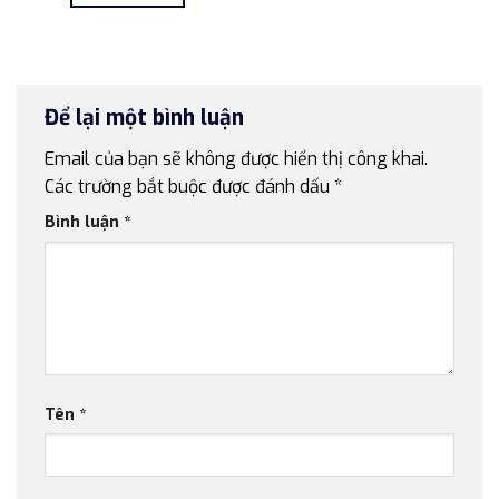
7.500.000 ₫.
là:
4.900.000 ₫.
Để lại một bình luận
Email của bạn sẽ không được hiển thị công khai.
Các trường bắt buộc được đánh dấu
*
Bình luận
*
Tên
*