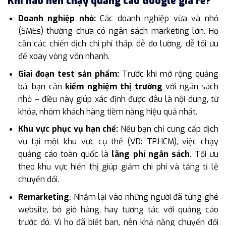
Khi nào nên chạy quảng cáo Google giá rẻ?
Doanh nghiệp nhỏ:
Các doanh nghiệp vừa và nhỏ
(SMEs) thường chưa có ngân sách marketing lớn. Họ
cần các chiến dịch chi phí thấp, dễ đo lường, dễ tối ưu
để xoay vòng vốn nhanh.
Giai đoạn test sản phẩm:
Trước khi mở rộng quảng
bá, bạn cần
kiểm nghiệm thị trường
với ngân sách
nhỏ – điều này giúp xác định được đâu là nội dung, từ
khóa, nhóm khách hàng tiềm năng hiệu quả nhất.
Khu vực phục vụ hạn chế:
Nếu bạn chỉ cung cấp dịch
vụ tại một khu vực cụ thể (VD: TP.HCM), việc chạy
quảng cáo toàn quốc là
lãng phí ngân sách
. Tối ưu
theo khu vực hiển thị giúp giảm chi phí và tăng tỉ lệ
chuyển đổi.
Remarketing
Nhắm lại vào những người đã từng ghé
:
website, bỏ giỏ hàng, hay tương tác với quảng cáo
trước đó. Vì họ đã biết bạn, nên khả năng chuyển đổi