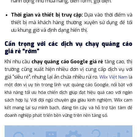
hành động như mua hàng, điền form, gọi điện.
Thời gian và thiết bị truy cập:
Dựa vào thời điểm và
thiết bị mà khách hàng thường xuyên sử dụng để tối
ưu khung giờ và định dạng hiển thị.
Cẩn trọng với các dịch vụ chạy quảng cáo
giá rẻ “rởm”
Khi nhu cầu
chạy quảng cáo Google giá rẻ
tăng cao, thị
trường cũng xuất hiện nhiều đơn vị cung cấp dịch vụ với
giá “siêu rẻ”, nhưng lại ẩn chứa nhiều rủi ro.
Wiix Việt Nam
là
một đơn vị uy tín trong lĩnh vực quảng cáo Google, nổi bật với
khả năng tối ưu hóa chiến dịch giúp đạt hiệu quả cao với ngân
sách hợp lý. Với đội ngũ chuyên gia giàu kinh nghiệm, Wiix cam
kết mang lại sự minh bạch, đáng tin cậy và hỗ trợ tận tâm để
doanh nghiệp phát triển bền vững trên nền tảng số.