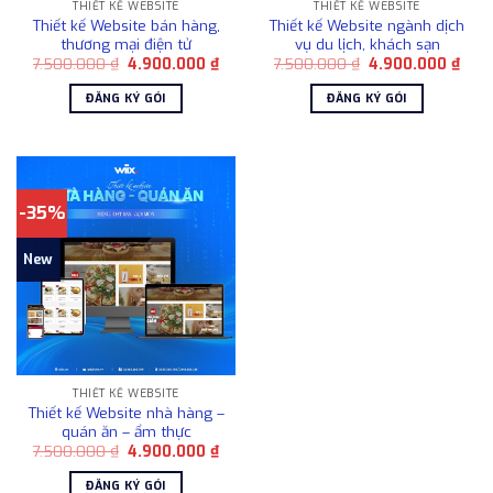
THIẾT KẾ WEBSITE
THIẾT KẾ WEBSITE
Thiết kế Website bán hàng,
Thiết kế Website ngành dịch
thương mại điện tử
vụ du lịch, khách sạn
Giá
Giá
Giá
Giá
7.500.000
₫
4.900.000
₫
7.500.000
₫
4.900.000
₫
gốc
hiện
gốc
hiện
là:
tại
là:
tại
ĐĂNG KÝ GÓI
ĐĂNG KÝ GÓI
7.500.000 ₫.
là:
7.500.000 ₫.
là:
4.900.000 ₫.
4.90
-35%
New
THIẾT KẾ WEBSITE
Thiết kế Website nhà hàng –
quán ăn – ẩm thực
Giá
Giá
7.500.000
₫
4.900.000
₫
gốc
hiện
là:
tại
ĐĂNG KÝ GÓI