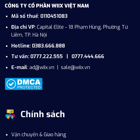
CÔNG TY CỔ PHẦN WIIX VIỆT NAM
Mã số thuế
:
0110451083
Địa chỉ VP
: Capital Elite - 18 Phạm Hùng, Phường Từ
Liêm, TP. Hà Nội
Hotline: 0383.666.888
Tư vấn: 0777.222.555 | 0777.444.666
E-mail
:
ad@wiix.vn
|
sale@wiix.vn
Chính sách
Vận chuyển & Giao hàng