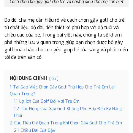
Cách chọn bộ gậy golf cho trẻ và những điều cha mẹ cần biết
Do đó, cha mẹ cần hiểu rõ về cách chọn gậy golf cho trẻ,
từ chất liệu, độ dài, đến thiết kế phù hợp với độ tuổi và
chiều cao của bé. Trong bài viết này, chúng ta sẽ khám
phá những lưu ý quan trọng giúp bạn chọn được bộ gậy
golf hoàn hảo cho con yêu, giúp bé tỏa sáng và phát triển
tối đa trên sân cỏ.
NỘI DUNG CHÍNH
ẩn
1
Tại Sao Việc Chọn Gậy Golf Phù Hợp Cho Trẻ Em Lại
Quan Trọng?
1.1
Lợi Ích Của Golf Đối Với Trẻ Em
1.2
Tác Động Của Gậy Golf Không Phù Hợp Đến Kỹ Năng
Chơi
2
Các Tiêu Chí Quan Trọng Khi Chọn Gậy Golf Cho Trẻ Em
2.1
Chiều Dài Của Gậy