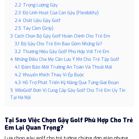
2.2
Trọng Lượng Gậy
2.3
Độ Linh Hoạt Của Cán Gậy (Flexibility)
2.4
Chất Liệu Gậy Golf
2.5
Tay Cầm (Grip)
3
Cách Chọn Bộ Gậy Golf Hoàn Chỉnh Cho Trẻ Em
3.1
Bộ Gậy Cho Trẻ Em Bao Gồm Những Gì?
3.2
Thương Hiệu Gậy Golf Phù Hợp Với Trẻ Em
4
Những Điều Cha Mẹ Cần Lưu Ý Khi Cho Trẻ Tập Golf
4.1
Đảm Bảo Môi Trường An Toàn Và Thoải Mái
4.2
Khuyến Khích Thay Vì Ép Buộc
4.3
Hỗ Trợ Phát Triển Kỹ Năng Qua Từng Giai Đoạn
5
WiixGolf Đơn Vị Cung Cấp Gậy Golf Cho Trẻ Em Uy Tín
Tại Hà Nội
Tại Sao Việc Chọn Gậy Golf Phù Hợp Cho Trẻ
Em Lại Quan Trọng?
Lựa chọn gậy golf cho trẻ tưởng chừng đơn giản nhưng