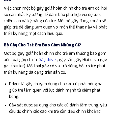
Việc chọn một bộ gậy golf hoàn chỉnh cho trẻ em đòi hỏi
sự cân nhắc kỹ lưỡng để đảm bảo phù hợp với độ tuổi,
chiều cao và kỹ năng của trẻ. Một bộ gậy đúng chuẩn sẽ
giúp trẻ dễ dàng làm quen với môn thể thao này và phát
triển kỹ năng một cách hiệu quả.
Bộ Gậy Cho Trẻ Em Bao Gồm Những Gì?
Một bộ gậy golf hoàn chỉnh cho trẻ em thường bao gồm
bốn loại gậy chính:
Gậy driver
, gậy sắt, gậy Hibird, và gậy
gạt (putter). Mỗi loại gậy có vai trò riêng, hỗ trợ trẻ phát
triển kỹ năng đa dạng trên sân cỏ.
Driver là gậy chuyên dụng cho các cú phát bóng xa,
giúp trẻ làm quen với lực đánh mạnh từ điểm phát
bóng.
Gậy sắt được sử dụng cho các cú đánh tầm trung, yêu
cầu độ chính xác cao khi trẻ cần điều chỉnh khoảng