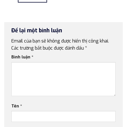
7.500.000 ₫.
là:
4.900.000 ₫.
Để lại một bình luận
Email của bạn sẽ không được hiển thị công khai.
Các trường bắt buộc được đánh dấu
*
Bình luận
*
Tên
*