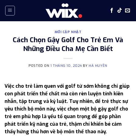
Skip
to
content
MỚI CẬP NHẬT
Cách Chọn Gậy Golf Cho Trẻ Em Và
Những Điều Cha Mẹ Cần Biết
POSTED ON
1 THÁNG 10, 2024
BY
HÀ HUYỀN
Việc cho trẻ làm quen với golf từ sớm không chỉ giúp
con phát triển thể chất mà còn rèn luyện tính kiên
nhẫn, tập trung và kỷ luật. Tuy nhiên, để trẻ thực sự
yêu thích bộ môn này, việc chọn một bộ gậy golf cho
trẻ em phù hợp là yếu tố quan trọng để góp phần
phát triển kỹ năng của trẻ, thậm chí khiến bé cảm
thấy hứng thú hơn về bộ môn thể thao này.