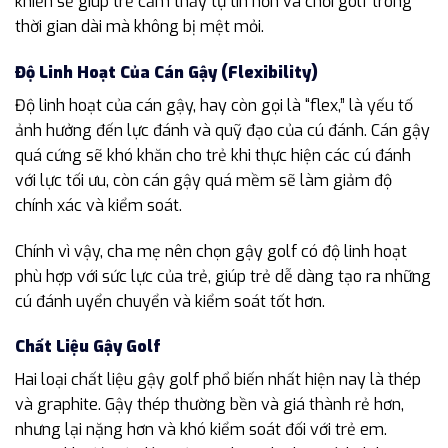
khiển sẽ giúp trẻ cảm thấy tự tin hơn và chơi golf trong
thời gian dài mà không bị mệt mỏi.
Độ Linh Hoạt Của Cán Gậy (Flexibility)
Độ linh hoạt của cán gậy, hay còn gọi là “flex,” là yếu tố
ảnh hưởng đến lực đánh và quỹ đạo của cú đánh. Cán gậy
quá cứng sẽ khó khăn cho trẻ khi thực hiện các cú đánh
với lực tối ưu, còn cán gậy quá mềm sẽ làm giảm độ
chính xác và kiểm soát.
Chính vì vậy, cha mẹ nên chọn gậy golf có độ linh hoạt
phù hợp với sức lực của trẻ, giúp trẻ dễ dàng tạo ra những
cú đánh uyển chuyển và kiểm soát tốt hơn.
Chất Liệu Gậy Golf
Hai loại chất liệu gậy golf phổ biến nhất hiện nay là thép
và graphite. Gậy thép thường bền và giá thành rẻ hơn,
nhưng lại nặng hơn và khó kiểm soát đối với trẻ em.