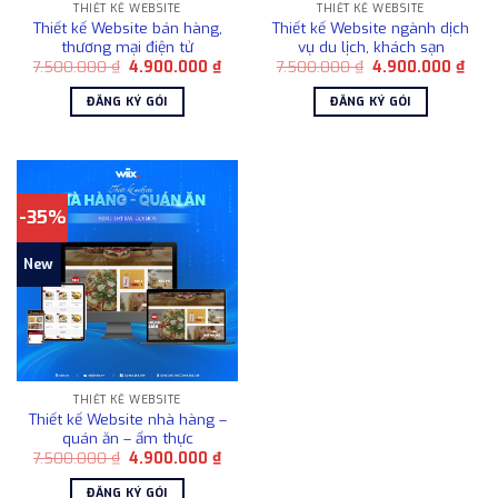
THIẾT KẾ WEBSITE
THIẾT KẾ WEBSITE
Thiết kế Website bán hàng,
Thiết kế Website ngành dịch
thương mại điện tử
vụ du lịch, khách sạn
Giá
Giá
Giá
Giá
7.500.000
₫
4.900.000
₫
7.500.000
₫
4.900.000
₫
gốc
hiện
gốc
hiện
là:
tại
là:
tại
ĐĂNG KÝ GÓI
ĐĂNG KÝ GÓI
7.500.000 ₫.
là:
7.500.000 ₫.
là:
4.900.000 ₫.
4.90
-35%
New
THIẾT KẾ WEBSITE
Thiết kế Website nhà hàng –
quán ăn – ẩm thực
Giá
Giá
7.500.000
₫
4.900.000
₫
gốc
hiện
là:
tại
ĐĂNG KÝ GÓI