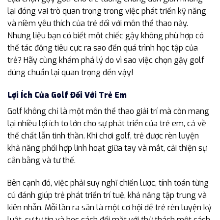
lại đóng vai trò quan trọng trong việc phát triển kỹ năng
và niềm yêu thích của trẻ đối với môn thể thao này.
Nhưng liệu bạn có biết một chiếc gậy không phù hợp có
thể tác động tiêu cực ra sao đến quá trình học tập của
trẻ? Hãy cùng khám phá lý do vì sao việc chọn gậy golf
đúng chuẩn lại quan trọng đến vậy!
Lợi Ích Của Golf Đối Với Trẻ Em
Golf không chỉ là một môn thể thao giải trí mà còn mang
lại nhiều lợi ích to lớn cho sự phát triển của trẻ em, cả về
thể chất lẫn tinh thần. Khi chơi golf, trẻ được rèn luyện
khả năng phối hợp linh hoạt giữa tay và mắt, cải thiện sự
cân bằng và tư thế.
Bên cạnh đó, việc phải suy nghĩ chiến lược, tính toán từng
cú đánh giúp trẻ phát triển trí tuệ, khả năng tập trung và
kiên nhẫn. Mỗi lần ra sân là một cơ hội để trẻ rèn luyện kỷ
luật, sự tự tin và học cách đối mặt với thử thách một cách