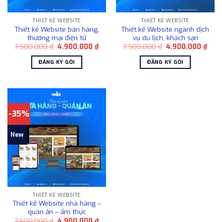
THIẾT KẾ WEBSITE
THIẾT KẾ WEBSITE
Thiết kế Website bán hàng,
Thiết kế Website ngành dịch
thương mại điện tử
vụ du lịch, khách sạn
Giá
Giá
Giá
Giá
7.500.000
₫
4.900.000
₫
7.500.000
₫
4.900.000
₫
gốc
hiện
gốc
hiện
là:
tại
là:
tại
ĐĂNG KÝ GÓI
ĐĂNG KÝ GÓI
7.500.000 ₫.
là:
7.500.000 ₫.
là:
4.900.000 ₫.
4.90
-35%
New
THIẾT KẾ WEBSITE
Thiết kế Website nhà hàng –
quán ăn – ẩm thực
Giá
Giá
7.500.000
₫
4.900.000
₫