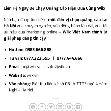
Liên Hệ Ngay Để Chạy Quảng Cáo Hiệu Quả Cùng Wiix
Nếu bạn đang tìm kiếm
một đơn vị chạy quảng cáo tại
Hà Nội
vừa chuyên nghiệp, vừa đồng hành lâu dài, vừa tối
ưu hiệu quả marketing online –
Wiix Việt Nam chính là
giải pháp đáng tin cậy
.
Hotline: 0383.666.888
Tư vấn: 0777.222.555 | 0777.444.666
Email:
ad@wiix.vn | sale@wiix.vn
Website:
wiix.vn
Văn phòng:
Biệt thự liền kề số 03 Lô TT03 ngõ 4 Hàm
Nghi – Hà Nội