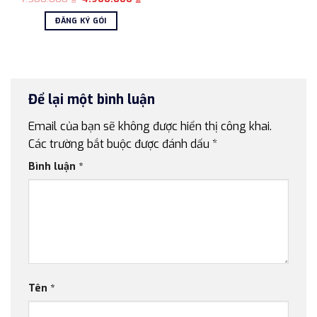
gốc
hiện
là:
tại
ĐĂNG KÝ GÓI
7.500.000 ₫.
là:
4.900.000 ₫.
Để lại một bình luận
Email của bạn sẽ không được hiển thị công khai.
Các trường bắt buộc được đánh dấu
*
Bình luận
*
Tên
*