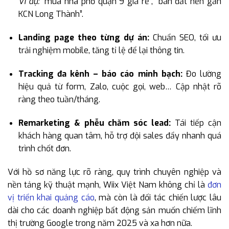
Ví dụ:
“mua nhà phố quận 9 giá rẻ”, “bán đất nền gần
KCN Long Thành”.
Landing page theo từng dự án:
Chuẩn SEO, tối ưu
trải nghiệm mobile, tăng tỉ lệ để lại thông tin.
Tracking đa kênh – báo cáo minh bạch:
Đo lường
hiệu quả từ form, Zalo, cuộc gọi, web… Cập nhật rõ
ràng theo tuần/tháng.
Remarketing & phễu chăm sóc lead:
Tái tiếp cận
khách hàng quan tâm, hỗ trợ đội sales đẩy nhanh quá
trình chốt đơn.
Với hồ sơ năng lực rõ ràng, quy trình chuyên nghiệp và
nền tảng kỹ thuật mạnh, Wiix Việt Nam không chỉ là
đơn
vị triển khai quảng cáo
, mà còn là đối tác chiến lược lâu
dài cho các doanh nghiệp bất động sản muốn chiếm lĩnh
thị trường Google trong năm 2025 và xa hơn nữa.