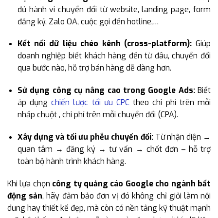
đủ hành vi chuyển đổi từ website, landing page, form
đăng ký, Zalo OA, cuộc gọi đến hotline,…
Kết nối dữ liệu chéo kênh (cross-platform):
Giúp
doanh nghiệp biết khách hàng đến từ đâu, chuyển đổi
qua bước nào, hỗ trợ bán hàng dễ dàng hơn.
Sử dụng công cụ nâng cao trong Google Ads:
Biết
áp dụng
chiến lược tối ưu CPC
theo chi phí trên mỗi
nhấp chuột , chi phí trên mỗi chuyển đổi (CPA).
Xây dựng và tối ưu phễu chuyển đổi:
Từ nhận diện →
quan tâm → đăng ký → tư vấn → chốt đơn – hỗ trợ
toàn bộ hành trình khách hàng.
Khi lựa chọn
công ty quảng cáo Google cho ngành bất
động sản
, hãy đảm bảo đơn vị đó không chỉ giỏi làm nội
dung hay thiết kế đẹp, mà còn có nền tảng kỹ thuật mạnh