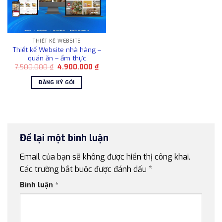
THIẾT KẾ WEBSITE
Thiết kế Website nhà hàng –
quán ăn – ẩm thực
Giá
Giá
7.500.000
₫
4.900.000
₫
gốc
hiện
là:
tại
ĐĂNG KÝ GÓI
7.500.000 ₫.
là:
4.900.000 ₫.
Để lại một bình luận
Email của bạn sẽ không được hiển thị công khai.
Các trường bắt buộc được đánh dấu
*
Bình luận
*