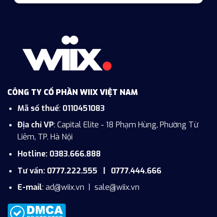
CÔNG TY CỔ PHẦN WIIX VIỆT NAM
Mã số thuế
:
0110451083
Địa chỉ VP
: Capital Elite - 18 Phạm Hùng, Phường Từ
Liêm, TP. Hà Nội
Hotline: 0383.666.888
Tư vấn: 0777.222.555 | 0777.444.666
E-mail
:
ad@wiix.vn
|
sale@wiix.vn