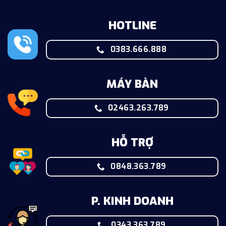
HOTLINE
0383.666.888
MÁY BÀN
02463.263.789
HỖ TRỢ
0848.363.789
P. KINH DOANH
0343.363.789