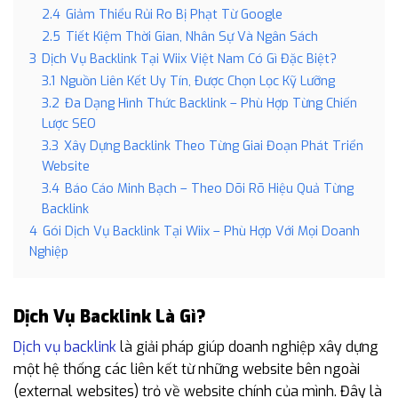
2.4
Giảm Thiểu Rủi Ro Bị Phạt Từ Google
2.5
Tiết Kiệm Thời Gian, Nhân Sự Và Ngân Sách
3
Dịch Vụ Backlink Tại Wiix Việt Nam Có Gì Đặc Biệt?
3.1
Nguồn Liên Kết Uy Tín, Được Chọn Lọc Kỹ Lưỡng
3.2
Đa Dạng Hình Thức Backlink – Phù Hợp Từng Chiến
Lược SEO
3.3
Xây Dựng Backlink Theo Từng Giai Đoạn Phát Triển
Website
3.4
Báo Cáo Minh Bạch – Theo Dõi Rõ Hiệu Quả Từng
Backlink
4
Gói Dịch Vụ Backlink Tại Wiix – Phù Hợp Với Mọi Doanh
Nghiệp
Dịch Vụ Backlink Là Gì?
Dịch vụ backlink
là giải pháp giúp doanh nghiệp xây dựng
một hệ thống các liên kết từ những website bên ngoài
(external websites) trỏ về website chính của mình. Đây là