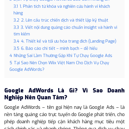
3.1
1. Phân tích từ khóa và nghiên cứu hành vi khách
hàng
3.2
2. Lên cấu trúc chiến dịch và thiết lập kỹ thuật
3.3
3. Viết nội dung quảng cáo chuẩn insight và hành vi
tìm kiếm
3.4
4. Thiết kế và tối ưu hóa trang đích (Landing Page)
3.5
6. Báo cáo chi tiết – minh bạch – dễ hiểu
4
Những Sai Lầm Thường Gặp Khi Tự Chạy Google Ads
5
Tại Sao Nên Chọn Wiix Việt Nam Cho Dịch Vụ Chạy
Google AdWords?
Google AdWords Là Gì? Vì Sao Doanh
Nghiệp Nên Quan Tâm?
Google AdWords – tên gọi hiện nay là Google Ads – là
nền tảng quảng cáo trực tuyến do Google phát triển, cho
phép doanh nghiệp tiếp cận khách hàng mục tiêu một
cách chính xác và nhanh chóng. Thông qua dịch vụ chạy