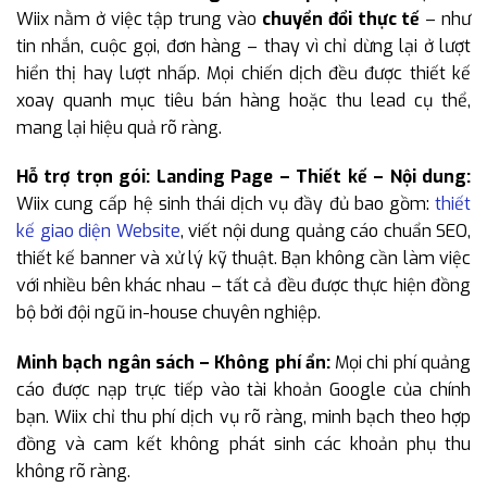
Wiix nằm ở việc tập trung vào
chuyển đổi thực tế
– như
tin nhắn, cuộc gọi, đơn hàng – thay vì chỉ dừng lại ở lượt
hiển thị hay lượt nhấp. Mọi chiến dịch đều được thiết kế
xoay quanh mục tiêu bán hàng hoặc thu lead cụ thể,
mang lại hiệu quả rõ ràng.
Hỗ trợ trọn gói: Landing Page – Thiết kế – Nội dung:
Wiix cung cấp hệ sinh thái dịch vụ đầy đủ bao gồm:
thiết
kế giao diện Website
, viết nội dung quảng cáo chuẩn SEO,
thiết kế banner và xử lý kỹ thuật. Bạn không cần làm việc
với nhiều bên khác nhau – tất cả đều được thực hiện đồng
bộ bởi đội ngũ in-house chuyên nghiệp.
Minh bạch ngân sách – Không phí ẩn:
Mọi chi phí quảng
cáo được nạp trực tiếp vào tài khoản Google của chính
bạn. Wiix chỉ thu phí dịch vụ rõ ràng, minh bạch theo hợp
đồng và cam kết không phát sinh các khoản phụ thu
không rõ ràng.