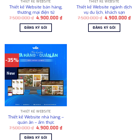
THIẾT KẾ WEBSITE
THIẾT KẾ WEBSITE
Thiết kế Website bán hàng,
Thiết kế Website ngành dịch
thương mại điện tử
vụ du lịch, khách sạn
Giá
Giá
Giá
Giá
7.500.000
₫
4.900.000
₫
7.500.000
₫
4.900.000
₫
gốc
hiện
gốc
hiện
là:
tại
là:
tại
ĐĂNG KÝ GÓI
ĐĂNG KÝ GÓI
7.500.000 ₫.
là:
7.500.000 ₫.
là:
4.900.000 ₫.
4.90
-35%
New
THIẾT KẾ WEBSITE
Thiết kế Website nhà hàng –
quán ăn – ẩm thực
Giá
Giá
7.500.000
₫
4.900.000
₫
gốc
hiện
là:
tại
ĐĂNG KÝ GÓI
7.500.000 ₫.
là: