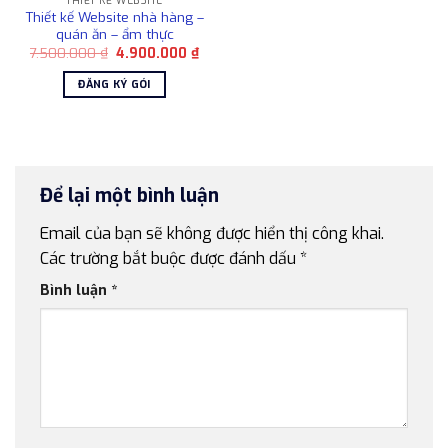
THIẾT KẾ WEBSITE
Thiết kế Website nhà hàng –
quán ăn – ẩm thực
Giá
Giá
7.500.000
₫
4.900.000
₫
gốc
hiện
là:
tại
ĐĂNG KÝ GÓI
7.500.000 ₫.
là:
4.900.000 ₫.
Để lại một bình luận
Email của bạn sẽ không được hiển thị công khai.
Các trường bắt buộc được đánh dấu
*
Bình luận
*