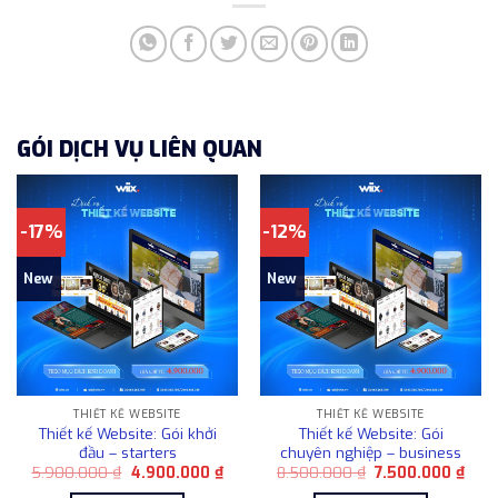
GÓI DỊCH VỤ LIÊN QUAN
-17%
-12%
New
New
THIẾT KẾ WEBSITE
THIẾT KẾ WEBSITE
Thiết kế Website: Gói khởi
Thiết kế Website: Gói
đầu – starters
chuyên nghiệp – business
Giá
Giá
Giá
Giá
5.900.000
₫
4.900.000
₫
8.500.000
₫
7.500.000
₫
gốc
hiện
gốc
hiện