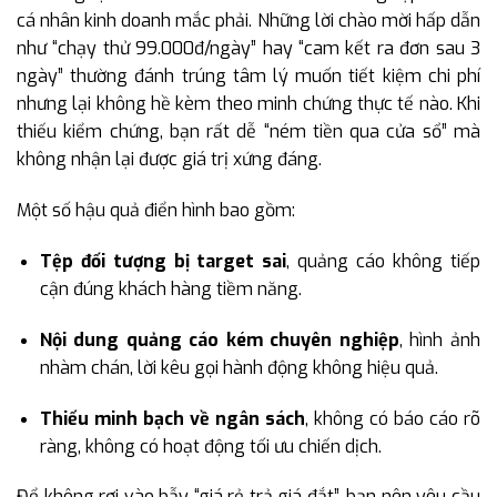
cá nhân kinh doanh mắc phải. Những lời chào mời hấp dẫn
như “chạy thử 99.000đ/ngày” hay “cam kết ra đơn sau 3
ngày” thường đánh trúng tâm lý muốn tiết kiệm chi phí
nhưng lại không hề kèm theo minh chứng thực tế nào. Khi
thiếu kiểm chứng, bạn rất dễ “ném tiền qua cửa sổ” mà
không nhận lại được giá trị xứng đáng.
Một số hậu quả điển hình bao gồm:
Tệp đối tượng bị target sai
, quảng cáo không tiếp
cận đúng khách hàng tiềm năng.
Nội dung quảng cáo kém chuyên nghiệp
, hình ảnh
nhàm chán, lời kêu gọi hành động không hiệu quả.
Thiếu minh bạch về ngân sách
, không có báo cáo rõ
ràng, không có hoạt động tối ưu chiến dịch.
Để không rơi vào bẫy “giá rẻ trả giá đắt”, bạn nên yêu cầu