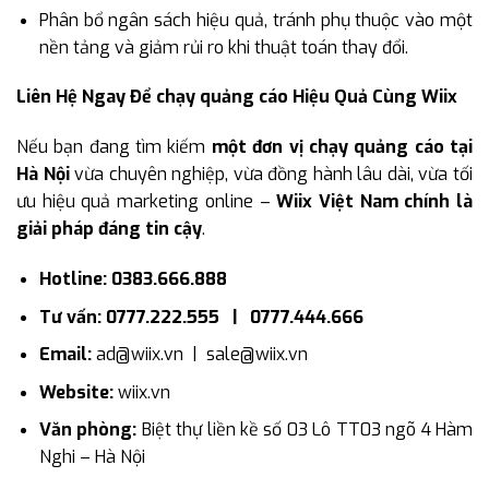
Phân bổ ngân sách hiệu quả, tránh phụ thuộc vào một
nền tảng và giảm rủi ro khi thuật toán thay đổi.
Liên Hệ Ngay Để chạy quảng cáo Hiệu Quả Cùng Wiix
Nếu bạn đang tìm kiếm
một đơn vị chạy quảng cáo tại
Hà Nội
vừa chuyên nghiệp, vừa đồng hành lâu dài, vừa tối
ưu hiệu quả marketing online –
Wiix Việt Nam chính là
giải pháp đáng tin cậy
.
Hotline: 0383.666.888
Tư vấn: 0777.222.555 | 0777.444.666
Email:
ad@wiix.vn | sale@wiix.vn
Website:
wiix.vn
Văn phòng:
Biệt thự liền kề số 03 Lô TT03 ngõ 4 Hàm
Nghi – Hà Nội