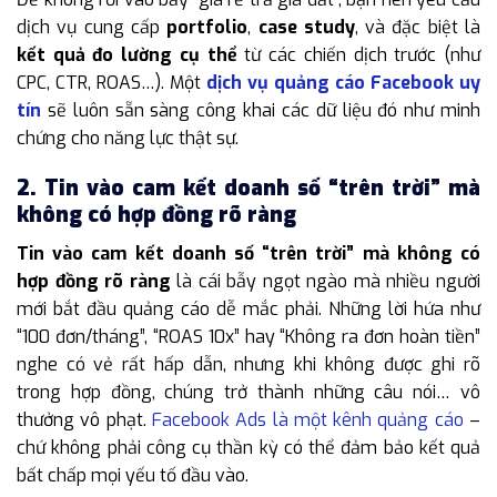
dịch vụ cung cấp
portfolio
,
case study
, và đặc biệt là
kết quả đo lường cụ thể
từ các chiến dịch trước (như
CPC, CTR, ROAS…). Một
dịch vụ quảng cáo Facebook uy
tín
sẽ luôn sẵn sàng công khai các dữ liệu đó như minh
chứng cho năng lực thật sự.
2. Tin vào cam kết doanh số “trên trời” mà
không có hợp đồng rõ ràng
Tin vào cam kết doanh số “trên trời” mà không có
hợp đồng rõ ràng
là cái bẫy ngọt ngào mà nhiều người
mới bắt đầu quảng cáo dễ mắc phải. Những lời hứa như
“100 đơn/tháng”, “ROAS 10x” hay “Không ra đơn hoàn tiền”
nghe có vẻ rất hấp dẫn, nhưng khi không được ghi rõ
trong hợp đồng, chúng trở thành những câu nói… vô
thưởng vô phạt.
Facebook Ads là một kênh quảng cáo
–
chứ không phải công cụ thần kỳ có thể đảm bảo kết quả
bất chấp mọi yếu tố đầu vào.