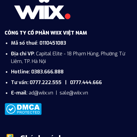
CÔNG TY CỔ PHẦN WIIX VIỆT NAM
Mã số thuế
:
0110451083
Địa chỉ VP
: Capital Elite - 18 Phạm Hùng, Phường Từ
Liêm, TP. Hà Nội
Hotline: 0383.666.888
Tư vấn: 0777.222.555 | 0777.444.666
E-mail
:
ad@wiix.vn
|
sale@wiix.vn