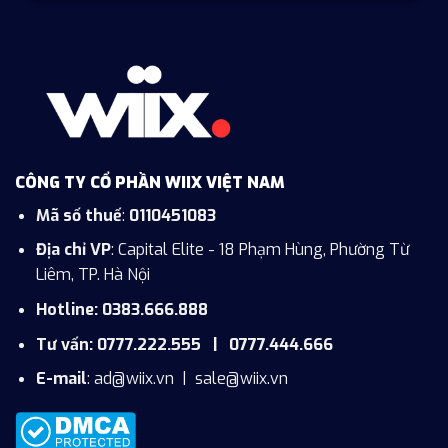
CÔNG TY CỔ PHẦN WIIX VIỆT NAM
Mã số thuế
:
0110451083
Địa chỉ VP
: Capital Elite - 18 Phạm Hùng, Phường Từ
Liêm, TP. Hà Nội
Hotline: 0383.666.888
Tư vấn: 0777.222.555 | 0777.444.666
E-mail
:
ad@wiix.vn
|
sale@wiix.vn