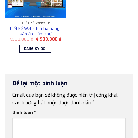
THIẾT KẾ WEBSITE
Thiết kế Website nhà hàng –
quán ăn – ẩm thực
Giá
Giá
7.500.000
₫
4.900.000
₫
gốc
hiện
là:
tại
ĐĂNG KÝ GÓI
7.500.000 ₫.
là:
4.900.000 ₫.
Để lại một bình luận
Email của bạn sẽ không được hiển thị công khai.
Các trường bắt buộc được đánh dấu
*
Bình luận
*