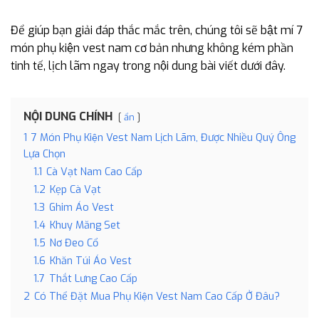
Để giúp bạn giải đáp thắc mắc trên, chúng tôi sẽ bật mí 7
món phụ kiện vest nam cơ bản nhưng không kém phần
tinh tế, lịch lãm ngay trong nội dung bài viết dưới đây.
NỘI DUNG CHÍNH
ẩn
1
7 Món Phụ Kiện Vest Nam Lịch Lãm, Được Nhiều Quý Ông
Lựa Chọn
1.1
Cà Vạt Nam Cao Cấp
1.2
Kẹp Cà Vạt
1.3
Ghim Áo Vest
1.4
Khuy Măng Set
1.5
Nơ Đeo Cổ
1.6
Khăn Túi Áo Vest
1.7
Thắt Lưng Cao Cấp
2
Có Thể Đặt Mua Phụ Kiện Vest Nam Cao Cấp Ở Đâu?