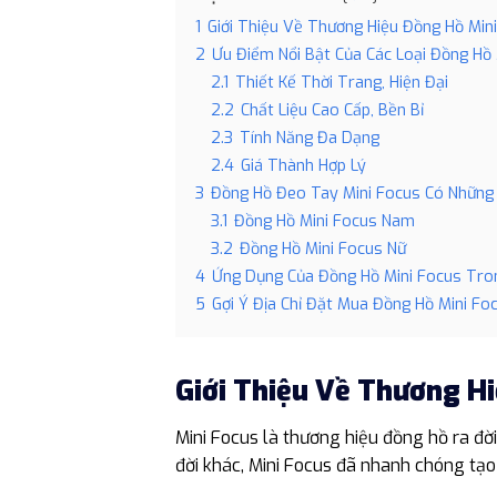
1
Giới Thiệu Về Thương Hiệu Đồng Hồ Min
2
Ưu Điểm Nổi Bật Của Các Loại Đồng Hồ 
2.1
Thiết Kế Thời Trang, Hiện Đại
2.2
Chất Liệu Cao Cấp, Bền Bỉ
2.3
Tính Năng Đa Dạng
2.4
Giá Thành Hợp Lý
3
Đồng Hồ Đeo Tay Mini Focus Có Những
3.1
Đồng Hồ Mini Focus Nam
3.2
Đồng Hồ Mini Focus Nữ
4
Ứng Dụng Của Đồng Hồ Mini Focus Tro
5
Gợi Ý Địa Chỉ Đặt Mua Đồng Hồ Mini Foc
Giới Thiệu Về Thương H
Mini Focus là thương hiệu đồng hồ ra đời
đời khác, Mini Focus đã nhanh chóng tạo 