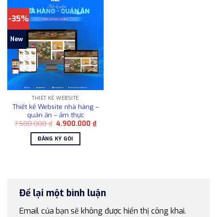
-35%
New
THIẾT KẾ WEBSITE
Thiết kế Website nhà hàng –
quán ăn – ẩm thực
Giá
Giá
7.500.000
₫
4.900.000
₫
gốc
hiện
là:
tại
ĐĂNG KÝ GÓI
7.500.000 ₫.
là:
4.900.000 ₫.
Để lại một bình luận
Email của bạn sẽ không được hiển thị công khai.