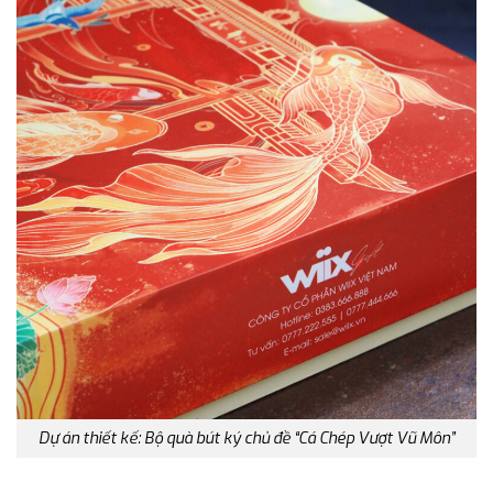
Dự án thiết kế: Bộ quà bút ký chủ đề “Cá Chép Vượt Vũ Môn”