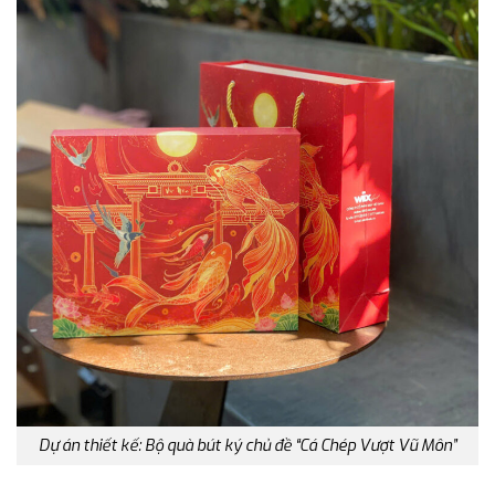
Dự án thiết kế: Bộ quà bút ký chủ đề “Cá Chép Vượt Vũ Môn”