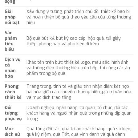
động
Giải
Xây dựng ý tưởng, phát triển chủ đề, thiết kế bao bì
pháp
và hoàn thiện bộ quà theo yêu cầu của từng thương
nổi bật
hiệu
Sản
phẩm
Bộ quà bút ký, bút ký cao cấp, hộp quà, túi giấy,
tiêu
thiệp, phong bao và phụ kiện đi kèm
biểu
Dịch vụ
Khắc tên trên bút; thiết kế logo, màu sắc, hình ảnh
cá
và thông điệp thương hiệu trên hộp, túi cùng các ấn
nhân
phẩm trong bộ quà
hóa
Phong
Trang trọng, tinh tế và giàu tính nhận diện; kết hợp
cách
hài hòa giữa câu chuyện thương hiệu, giá trị văn hóa
thiết kế
và mục đích trao tặng
Đối
Doanh nghiệp, ngân hàng, cơ quan, tổ chức, đối tác,
tượng
khách hàng và người nhận quà trong những dịp quan
phục vụ
trọng
Mục
Quà tặng đối tác, quà tri ân khách hàng, quà sự kiện,
đích sử
quà kỷ niệm, quà Tết, quà vinh danh và quà dành