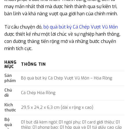
may mắn nhất thời mà được hình thành qua sự kiên trì,
bản lĩnh và khả năng vượt qua giới hạn của chính mình.
Từ câu chuyện đó,
bộ quà bút ký Cá Chép Vượt Vũ Môn
được thiết kế như một lời chúc về sự nghiệp hanh thông,
con đường thăng tiến rộng mở và những bước chuyển
mình tích cực.
HẠNG
THÔNG TIN
MỤC
Sản
Bộ quà bút ký Cá Chép Vượt Vũ Môn – Hóa Rồng
phẩm
Chủ
Cá Chép Hóa Rồng
đề
Kích
29,5 x 24,2 x 6,3 cm (dài x rộng x cao)
thước
Bộ
01 bút đã kèm ngòi; 01 ngòi phụ; 01 card giới thiệu; 01
quà
thiệp; 01 phong bao; 01 hộp quà và 01 túi giấy cao cấp