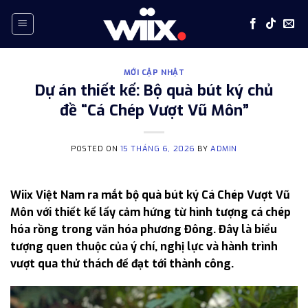
Skip
to
content
MỚI CẬP NHẬT
Dự án thiết kế: Bộ quà bút ký chủ
đề “Cá Chép Vượt Vũ Môn”
POSTED ON
15 THÁNG 6, 2026
BY
ADMIN
Wiix Việt Nam ra mắt bộ quà bút ký Cá Chép Vượt Vũ
Môn với thiết kế lấy cảm hứng từ hình tượng cá chép
hóa rồng trong văn hóa phương Đông. Đây là biểu
tượng quen thuộc của ý chí, nghị lực và hành trình
vượt qua thử thách để đạt tới thành công.