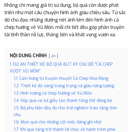
Không chỉ mang giá trị sử dụng, bộ quà còn được phát
triển như một câu chuyện hình ảnh giàu chiều sâu. Từ sắc
đỏ chủ đạo, những đường nét ánh kim đến hình ảnh cá
chép hướng về Vũ Môn, mỗi chi tiết đều góp phần truyền
tải tinh thần nỗ lực, thăng tiến và khát vọng vươn xa.
NỘI DUNG CHÍNH
ẩn
1
DỰ ÁN THIẾT KẾ: BỘ QUÀ BÚT KÝ CHỦ ĐỀ “CÁ CHÉP
VƯỢT VŨ MÔN”
1.1
Cảm hứng từ truyền thuyết Cá Chép Hóa Rồng
1.2
Thiết kế đỏ vàng trang trọng và giàu năng lượng
1.3
Hình tượng cá chép hướng về Vũ Môn
1.4
Hộp quà và túi giấy tạo thành tổng thể đồng bộ
1.5
Bộ phụ kiện đầy đủ cho trải nghiệm trao tặng chỉn
chu
1.6
Món quà cho những cột mốc đáng ghi nhớ
1.7
Khi quà tặng trở thành lời chúc về hành trình phía