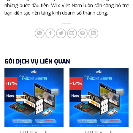
những bước đầu tiên, Wiix Việt Nam luôn sẵn sàng hỗ trợ
bạn kiến tạo nền tảng kinh doanh số thành công.
GÓI DỊCH VỤ LIÊN QUAN
-17%
-12%
New
New
THIẾT KẾ WEBSITE
THIẾT KẾ WEBSITE