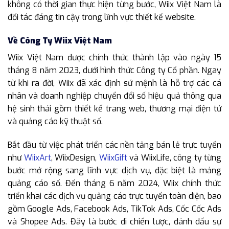
không có thời gian thực hiện từng bước, Wiix Việt Nam là
đối tác đáng tin cậy trong lĩnh vực thiết kế website.
Về Công Ty Wiix Việt Nam
Wiix Việt Nam được chính thức thành lập vào ngày 15
tháng 8 năm 2023, dưới hình thức Công ty Cổ phần. Ngay
từ khi ra đời, Wiix đã xác định sứ mệnh là hỗ trợ các cá
nhân và doanh nghiệp chuyển đổi số hiệu quả thông qua
hệ sinh thái gồm thiết kế trang web, thương mại điện tử
và quảng cáo kỹ thuật số.
Bắt đầu từ việc phát triển các nền tảng bán lẻ trực tuyến
như
WiixArt
, WiixDesign,
WiixGift
và WiixLife, công ty từng
bước mở rộng sang lĩnh vực dịch vụ, đặc biệt là mảng
quảng cáo số. Đến tháng 6 năm 2024, Wiix chính thức
triển khai các dịch vụ quảng cáo trực tuyến toàn diện, bao
gồm Google Ads, Facebook Ads, TikTok Ads, Cốc Cốc Ads
và Shopee Ads. Đây là bước đi chiến lược, đánh dấu sự