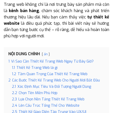
Trang web không chỉ là nơi trưng bày sản phẩm mà còn
là
kênh bán hàng
, chăm sóc khách hàng và phát triển
thương hiệu lâu dài. Nếu bạn cảm thấy việc
tự thiết kế
website
là điều quá phức tạp, thì bài viết này sẽ hướng
dẫn bạn từng bước cụ thể – rõ ràng, dễ hiểu và hoàn toàn
phù hợp với người mới.
NỘI DUNG CHÍNH
ẩn
1
Vì Sao Cần Thiết Kế Trang Web Ngay Từ Bây Giờ?
1.1
Thiết Kế Trang Web là gì
1.2
Tầm Quan Trọng Của Thiết Kế Trang Web
2
Các Bước Thiết Kế Trang Web Cho Người Mới Bắt Đầu
2.1
Xác Định Mục Tiêu Và Đối Tượng Người Dùng
2.2
Chọn Tên Miền Phù Hợp
2.3
Lựa Chọn Nền Tảng Thiết Kế Trang Web
2.4
Lên Cấu Trúc Tổng Thể Cho Website
2.5
Thiết Kế Giao Diện Tập Trung Vào UX/UI