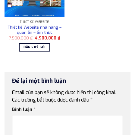
THIẾT KẾ WEBSITE
Thiết kế Website nhà hàng –
quán ăn – ẩm thực
Giá
Giá
7.500.000
₫
4.900.000
₫
gốc
hiện
là:
tại
ĐĂNG KÝ GÓI
7.500.000 ₫.
là:
4.900.000 ₫.
Để lại một bình luận
Email của bạn sẽ không được hiển thị công khai.
Các trường bắt buộc được đánh dấu
*
Bình luận
*