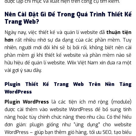
được lập chỉ mục và xuất hiện trên công cụ tìm kiếm.
Nên Cài Đặt Gì Để Trong Quá Trình Thiết Kế
Trang Web?
Ngày nay, việc thiết kế và quản lí website đã
thuận tiện
hơn
rất nhiều nhờ sự đa dạng của các phần mềm. Tuy
nhiên, người mới đôi khi sẽ bị bối rối, không biết nên cài
phần mềm gì khi thiết kế website và phần mềm nào sẽ
hữu hiệu để quản lí website. Wiix Việt Nam xin đưa ra một
vài gợi ý sau đây.
Plugin Thiết Kế Trang Web Trên Nền Tảng
WordPress
Plugin WordPress
là các tiện ích mở rộng (module)
được cài thêm vào website WordPress để bổ sung tính
năng hoặc tùy chỉnh chức năng theo nhu cầu. Có thể hiểu
đơn giản: plugin giống như “ứng dụng” cho website
WordPress – giúp bạn thêm giỏ hàng, tối ưu SEO, tạo biểu