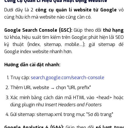
Công Cụ Quản Lí Hiệu Quả Hoạt Động Website
Dưới đây là 2
công cụ quản lí website từ Google
vô
cùng hữu ích mà website nào cũng cần có.
Google Search Console (GSC):
Giúp theo dõi
thứ hạng
từ khóa, hiệu suất tìm kiếm trên Google; phát hiện lỗi SEO
kỹ thuật (index, sitemap, mobile…); gửi sitemap để
Google index website nhanh hơn.
Hướng dẫn cài đặt nhanh:
Truy cập:
search.google.com/search-console
Thêm URL website → chọn “URL prefix”
Xác minh bằng cách dán mã HTML vào <head> hoặc
dùng plugin như
Insert Headers and Footers
Gửi sitemap: sitemap.xml trong mục “Sơ đồ trang”
Google Analytics 4 (GA4):
Giúp theo dõi
số lượt truy