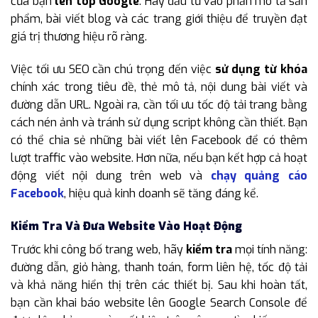
của bạn
lên top Google
. Hãy đầu tư vào phần mô tả sản
phẩm, bài viết blog và các trang giới thiệu để truyền đạt
giá trị thương hiệu rõ ràng.
Việc tối ưu SEO cần chú trọng đến việc
sử dụng từ khóa
chính xác trong tiêu đề, thẻ mô tả, nội dung bài viết và
đường dẫn URL. Ngoài ra, cần tối ưu tốc độ tải trang bằng
cách nén ảnh và tránh sử dụng script không cần thiết. Bạn
có thể chia sẻ những bài viết lên Facebook để có thêm
lượt traffic vào website. Hơn nữa, nếu bạn kết hợp cả hoạt
động viết nội dung trên web và
chạy quảng cáo
Facebook
, hiệu quả kinh doanh sẽ tăng đáng kể.
Kiểm Tra Và Đưa Website Vào Hoạt Động
Trước khi công bố trang web, hãy
kiểm tra
mọi tính năng:
đường dẫn, giỏ hàng, thanh toán, form liên hệ, tốc độ tải
và khả năng hiển thị trên các thiết bị. Sau khi hoàn tất,
bạn cần khai báo website lên Google Search Console để