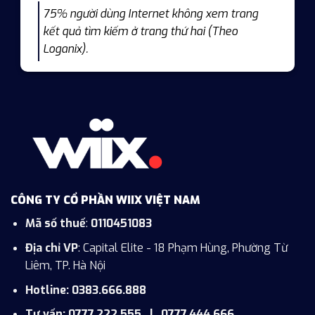
75% người dùng Internet không xem trang
kết quả tìm kiếm ở trang thứ hai (Theo
Loganix).
CÔNG TY CỔ PHẦN WIIX VIỆT NAM
Mã số thuế
:
0110451083
Địa chỉ VP
: Capital Elite - 18 Phạm Hùng, Phường Từ
Liêm, TP. Hà Nội
Hotline: 0383.666.888
Tư vấn: 0777.222.555 | 0777.444.666