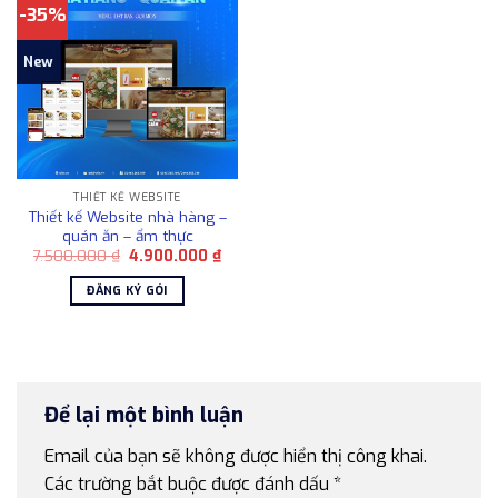
-35%
New
THIẾT KẾ WEBSITE
Thiết kế Website nhà hàng –
quán ăn – ẩm thực
Giá
Giá
7.500.000
₫
4.900.000
₫
gốc
hiện
là:
tại
ĐĂNG KÝ GÓI
7.500.000 ₫.
là:
4.900.000 ₫.
Để lại một bình luận
Email của bạn sẽ không được hiển thị công khai.
Các trường bắt buộc được đánh dấu
*