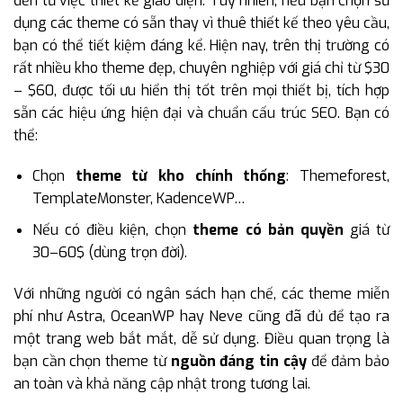
đến từ việc thiết kế giao diện. Tuy nhiên, nếu bạn chọn sử
dụng các theme có sẵn thay vì thuê thiết kế theo yêu cầu,
bạn có thể tiết kiệm đáng kể. Hiện nay, trên thị trường có
rất nhiều kho theme đẹp, chuyên nghiệp với giá chỉ từ $30
– $60, được tối ưu hiển thị tốt trên mọi thiết bị, tích hợp
sẵn các hiệu ứng hiện đại và chuẩn cấu trúc SEO. Bạn có
thể:
Chọn
theme từ kho chính thống
: Themeforest,
TemplateMonster, KadenceWP…
Nếu có điều kiện, chọn
theme có bản quyền
giá từ
30–60$ (dùng trọn đời).
Với những người có ngân sách hạn chế, các theme miễn
phí như Astra, OceanWP hay Neve cũng đã đủ để tạo ra
một trang web bắt mắt, dễ sử dụng. Điều quan trọng là
bạn cần chọn theme từ
nguồn đáng tin cậy
để đảm bảo
an toàn và khả năng cập nhật trong tương lai.