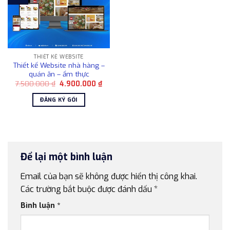
THIẾT KẾ WEBSITE
Thiết kế Website nhà hàng –
quán ăn – ẩm thực
Giá
Giá
7.500.000
₫
4.900.000
₫
gốc
hiện
là:
tại
ĐĂNG KÝ GÓI
7.500.000 ₫.
là:
4.900.000 ₫.
Để lại một bình luận
Email của bạn sẽ không được hiển thị công khai.
Các trường bắt buộc được đánh dấu
*
Bình luận
*