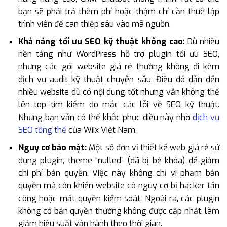
bạn sẽ phải trả thêm phí hoặc thậm chí cần thuê lập
trình viên để can thiệp sâu vào mã nguồn.
Khả năng tối ưu SEO kỹ thuật không cao
: Dù nhiều
nền tảng như WordPress hỗ trợ plugin tối ưu SEO,
nhưng các gói website giá rẻ thường không đi kèm
dịch vụ audit kỹ thuật chuyên sâu. Điều đó dẫn đến
nhiều website dù có nội dung tốt nhưng vẫn không thể
lên top tìm kiếm do mắc các lỗi về SEO kỹ thuật.
Nhưng bạn vẫn có thể khắc phục điều này nhờ
dịch vụ
SEO tổng thể
của Wiix Việt Nam.
Nguy cơ bảo mật:
Một số đơn vị thiết kế web giá rẻ sử
dụng plugin, theme “nulled” (đã bị bẻ khóa) để giảm
chi phí bản quyền. Việc này không chỉ vi phạm bản
quyền mà còn khiến website có nguy cơ bị hacker tấn
công hoặc mất quyền kiểm soát. Ngoài ra, các plugin
không có bản quyền thường không được cập nhật, làm
giảm hiệu suất vận hành theo thời gian.