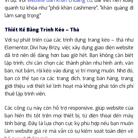
Ví dụ: Với
website bán khăn choàng cổ
, bài viết nên xoay
quanh từ khóa như “phối khăn cashmere”, “khăn quàng đi
làm sang trọng”
Thiết Kế Bằng Trình Kéo – Thả
Với sự phát triển của các trình dựng trang kéo – thả như
Elementor, Divi hay Brizy, việc xây dựng giao diện website
đã trở nên dễ dàng hơn bao giờ hết. Bạn không cần biết
lập trình, chỉ cần chọn các thành phần như hình ảnh, văn
bản, nút bấm, rồi kéo vào đúng vị trí mong muốn. Nhờ đó,
bạn có thể tạo ra các trang đích, trang bán hàng, trang
giới thiệu với thiết kế linh hoạt mà không phải tốn chi phí
thuê lập trình viên.
Các công cụ này còn hỗ trợ responsive, giúp website của
bạn hiển thị tốt trên mọi thiết bị, từ điện thoại đến máy
tính bảng. Đây là lựa chọn cực kỳ phù hợp nếu bạn muốn
làm website giá rẻ mà vẫn có sự kiểm soát toàn diện về