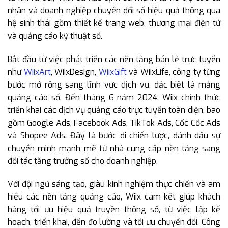
nhân và doanh nghiệp chuyển đổi số hiệu quả thông qua
hệ sinh thái gồm thiết kế trang web, thương mại điện tử
và quảng cáo kỹ thuật số.
Bắt đầu từ việc phát triển các nền tảng bán lẻ trực tuyến
như
WiixArt
, WiixDesign,
WiixGift
và WiixLife, công ty từng
bước mở rộng sang lĩnh vực dịch vụ, đặc biệt là mảng
quảng cáo số. Đến tháng 6 năm 2024, Wiix chính thức
triển khai các dịch vụ quảng cáo trực tuyến toàn diện, bao
gồm Google Ads, Facebook Ads, TikTok Ads, Cốc Cốc Ads
và Shopee Ads. Đây là bước đi chiến lược, đánh dấu sự
chuyển mình mạnh mẽ từ nhà cung cấp nền tảng sang
đối tác tăng trưởng số cho doanh nghiệp.
Với đội ngũ sáng tạo, giàu kinh nghiệm thực chiến và am
hiểu các nền tảng quảng cáo, Wiix cam kết giúp khách
hàng tối ưu hiệu quả truyền thông số, từ việc lập kế
hoạch, triển khai, đến đo lường và tối ưu chuyển đổi. Công