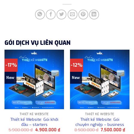
GÓI DỊCH VỤ LIÊN QUAN
-17%
-12%
New
New
THIẾT KẾ WEBSITE
THIẾT KẾ WEBSITE
Thiết kế Website: Gói khởi
Thiết kế Website: Gói
đầu – starters
chuyên nghiệp – business
Giá
Giá
Giá
Giá
5.900.000
₫
4.900.000
₫
8.500.000
₫
7.500.000
₫
gốc
hiện
gốc
hiện