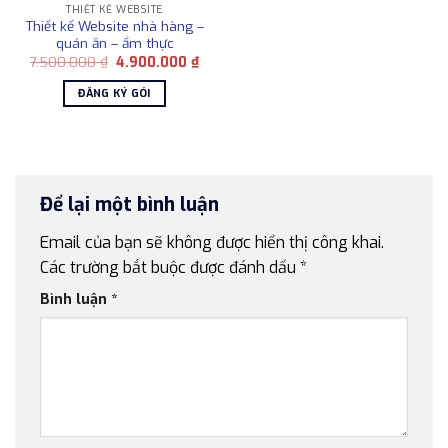
THIẾT KẾ WEBSITE
Thiết kế Website nhà hàng –
quán ăn – ẩm thực
Giá
Giá
7.500.000
₫
4.900.000
₫
gốc
hiện
là:
tại
ĐĂNG KÝ GÓI
7.500.000 ₫.
là:
4.900.000 ₫.
Để lại một bình luận
Email của bạn sẽ không được hiển thị công khai.
Các trường bắt buộc được đánh dấu
*
Bình luận
*