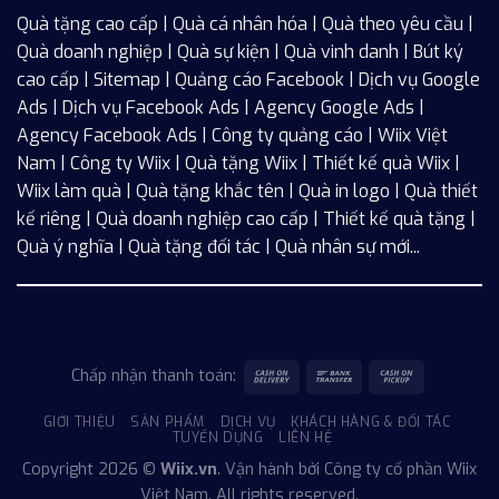
Quà tặng cao cấp | Quà cá nhân hóa | Quà theo yêu cầu |
Quà doanh nghiệp | Quà sự kiện | Quà vinh danh | Bút ký
cao cấp |
Sitemap
| Quảng cáo Facebook |
Dịch vụ Google
Ads
|
Dịch vụ Facebook Ads
| Agency Google Ads |
Agency Facebook Ads | Công ty quảng cáo |
Wiix
Việt
Nam | Công ty Wiix | Quà tặng Wiix | Thiết kế quà Wiix |
Wiix làm quà | Quà tặng khắc tên | Quà in logo | Quà thiết
kế riêng | Quà doanh nghiệp cao cấp | Thiết kế quà tặng |
Quà ý nghĩa | Quà tặng đối tác | Quà nhân sự mới...
Chấp nhận thanh toán:
GIỚI THIỆU
SẢN PHẨM
DỊCH VỤ
KHÁCH HÀNG & ĐỐI TÁC
TUYỂN DỤNG
LIÊN HỆ
Copyright 2026 ©
Wiix.vn
. Vận hành bởi Công ty cổ phần
Wiix
Việt Nam. All rights reserved.