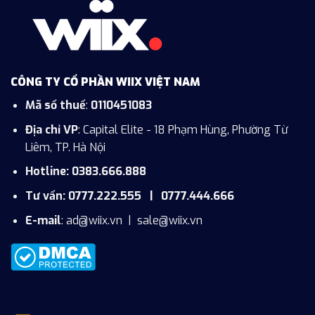
CÔNG TY CỔ PHẦN WIIX VIỆT NAM
Mã số thuế
:
0110451083
Địa chỉ VP
: Capital Elite - 18 Phạm Hùng, Phường Từ
Liêm, TP. Hà Nội
Hotline: 0383.666.888
Tư vấn: 0777.222.555 | 0777.444.666
E-mail
:
ad@wiix.vn
|
sale@wiix.vn