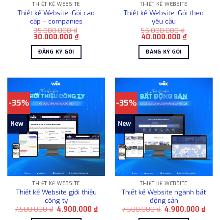
THIẾT KẾ WEBSITE
THIẾT KẾ WEBSITE
Thiết kế Website: Gói cao
Thiết kế Website: Gói theo
cấp – companies
yêu cầu
35.000.000
₫
55.000.000
₫
Giá
Giá
Giá
Giá
30.000.000
₫
40.000.000
₫
gốc
hiện
gốc
hiện
là:
tại
là:
tại
ĐĂNG KÝ GÓI
ĐĂNG KÝ GÓI
35.000.000 ₫.
là:
55.000.000 ₫.
là:
30.000.000 ₫.
40.000.00
-35%
-35%
New
New
THIẾT KẾ WEBSITE
THIẾT KẾ WEBSITE
Thiết kế Website giới thiệu
Thiết kế Website ngành bất
công ty
động sản
Giá
Giá
Giá
Giá
7.500.000
₫
4.900.000
₫
7.500.000
₫
4.900.000
₫
gốc
hiện
gốc
hiện