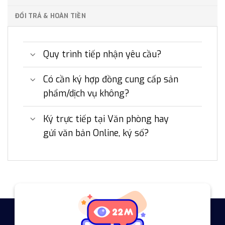
ĐỔI TRẢ & HOÀN TIỀN
Quy trình tiếp nhận yêu cầu?
Có cần ký hợp đồng cung cấp sản
phẩm/dịch vụ không?
Ký trực tiếp tại Văn phòng hay
gửi văn bản Online, ký số?