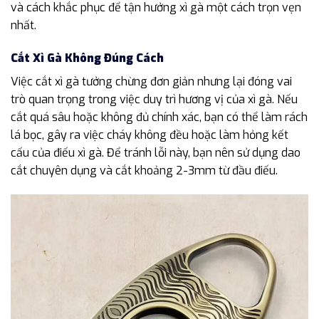
và cách khắc phục để tận hưởng xì gà một cách trọn vẹn
nhất.
Cắt Xì Gà Không Đúng Cách
Việc cắt xì gà tưởng chừng đơn giản nhưng lại đóng vai
trò quan trọng trong việc duy trì hương vị của xì gà. Nếu
cắt quá sâu hoặc không đủ chính xác, bạn có thể làm rách
lá bọc, gây ra việc cháy không đều hoặc làm hỏng kết
cấu của điếu xì gà. Để tránh lỗi này, bạn nên sử dụng dao
cắt chuyên dụng và cắt khoảng 2-3mm từ đầu điếu.