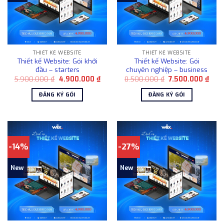
THIẾT KẾ WEBSITE
THIẾT KẾ WEBSITE
Thiết kế Website: Gói khởi
Thiết kế Website: Gói
đầu – starters
chuyên nghiệp – business
Giá
Giá
Giá
Giá
5.900.000
₫
4.900.000
₫
8.500.000
₫
7.500.000
₫
gốc
hiện
gốc
hiện
là:
tại
là:
tại
ĐĂNG KÝ GÓI
ĐĂNG KÝ GÓI
5.900.000 ₫.
là:
8.500.000 ₫.
là:
4.900.000 ₫.
7.50
-14%
-27%
New
New