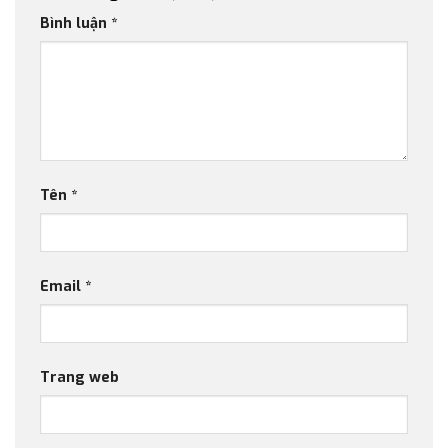
Bình luận
*
Tên
*
Email
*
Trang web