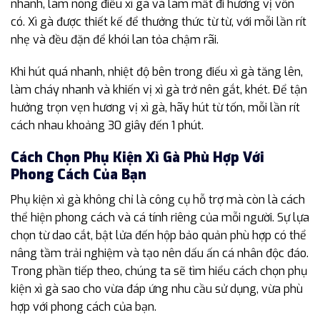
nhanh, làm nóng điếu xì gà và làm mất đi hương vị vốn
có. Xì gà được thiết kế để thưởng thức từ từ, với mỗi lần rít
nhẹ và đều đặn để khói lan tỏa chậm rãi.
Khi hút quá nhanh, nhiệt độ bên trong điếu xì gà tăng lên,
làm cháy nhanh và khiến vị xì gà trở nên gắt, khét. Để tận
hưởng trọn vẹn hương vị xì gà, hãy hút từ tốn, mỗi lần rít
cách nhau khoảng 30 giây đến 1 phút.
Cách Chọn Phụ Kiện Xì Gà Phù Hợp Với
Phong Cách Của Bạn
Phụ kiện xì gà không chỉ là công cụ hỗ trợ mà còn là cách
thể hiện phong cách và cá tính riêng của mỗi người. Sự lựa
chọn từ dao cắt, bật lửa đến hộp bảo quản phù hợp có thể
nâng tầm trải nghiệm và tạo nên dấu ấn cá nhân độc đáo.
Trong phần tiếp theo, chúng ta sẽ tìm hiểu cách chọn phụ
kiện xì gà sao cho vừa đáp ứng nhu cầu sử dụng, vừa phù
hợp với phong cách của bạn.