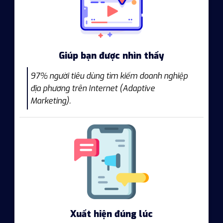
Giúp bạn được nhìn thấy
97% người tiêu dùng tìm kiếm doanh nghiệp
địa phương trên Internet (Adaptive
Marketing).
Xuất hiện đúng lúc