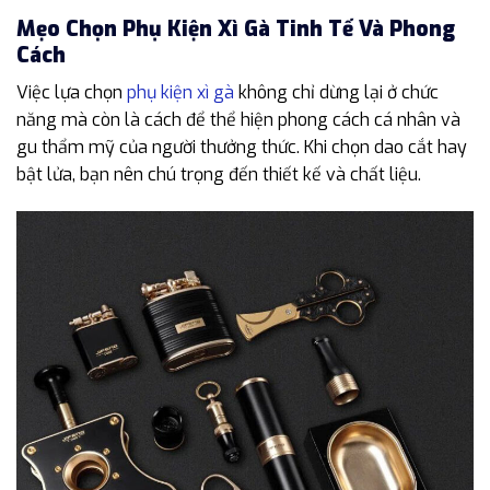
Mẹo Chọn Phụ Kiện Xì Gà Tinh Tế Và Phong
Cách
Việc lựa chọn
phụ kiện xì gà
không chỉ dừng lại ở chức
năng mà còn là cách để thể hiện phong cách cá nhân và
gu thẩm mỹ của người thưởng thức. Khi chọn dao cắt hay
bật lửa, bạn nên chú trọng đến thiết kế và chất liệu.