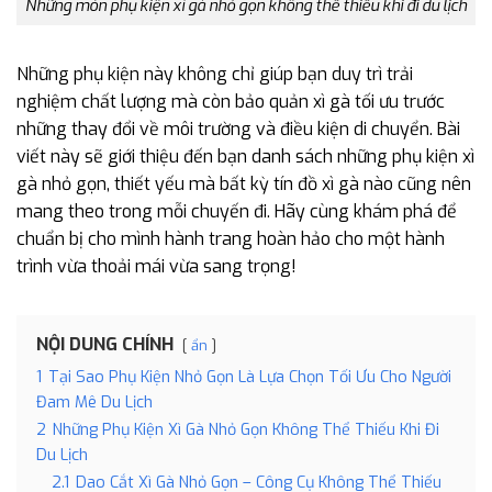
Những món phụ kiện xì gà nhỏ gọn không thể thiếu khi đi du lịch
Những phụ kiện này không chỉ giúp bạn duy trì trải
nghiệm chất lượng mà còn bảo quản xì gà tối ưu trước
những thay đổi về môi trường và điều kiện di chuyển. Bài
viết này sẽ giới thiệu đến bạn danh sách những phụ kiện xì
gà nhỏ gọn, thiết yếu mà bất kỳ tín đồ xì gà nào cũng nên
mang theo trong mỗi chuyến đi. Hãy cùng khám phá để
chuẩn bị cho mình hành trang hoàn hảo cho một hành
trình vừa thoải mái vừa sang trọng!
NỘI DUNG CHÍNH
ẩn
1
Tại Sao Phụ Kiện Nhỏ Gọn Là Lựa Chọn Tối Ưu Cho Người
Đam Mê Du Lịch
2
Những Phụ Kiện Xì Gà Nhỏ Gọn Không Thể Thiếu Khi Đi
Du Lịch
2.1
Dao Cắt Xì Gà Nhỏ Gọn – Công Cụ Không Thể Thiếu