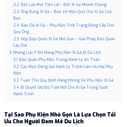
2.2
Bật Lửa Khò Tiện Lợi – Đốt Xì Gà Nhanh Chóng
2.3
Ống Đựng Xì Gà – Bảo Vệ Hiệu Quả Cho Xì Gà Của
Bạn
2.4
Bao Da Xì Gà – Phụ Kiện Thời Trang Đẳng Cấp Cho
Quý Ông
2.5
Hộp Bảo Quản Xì Gà Nhỏ Gọn – Giải Pháp Bảo Quản
Lâu Dài
3
Những Lưu Ý Khi Mang Phụ Kiện Xì Gà Đi Du Lịch
3.1
Bảo Quản Phụ Kiện Trong Hành Lý An Toàn
3.2
Các Mẹo Đóng Gói Hành Lý Tránh Làm Hư Hại Phụ
Kiện
3.3
Tuân Thủ Quy Định Hàng Không Về Phụ Kiện Xì Gà
3.4
Bí Quyết Giữ Độ Tươi Mới Cho Xì Gà Trong Suốt
Hành Trình
Tại Sao Phụ Kiện Nhỏ Gọn Là Lựa Chọn Tối
Ưu Cho Người Đam Mê Du Lịch