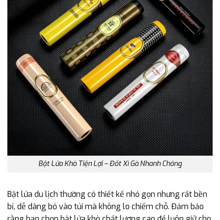
Bật Lửa Khò Tiện Lợi – Đốt Xì Gà Nhanh Chóng
Bật lửa du lịch thường có thiết kế nhỏ gọn nhưng rất bền
bỉ, dễ dàng bỏ vào túi mà không lo chiếm chỗ. Đảm bảo
rằng bạn chọn bật lửa khò chất lượng cao để luôn giữ cho