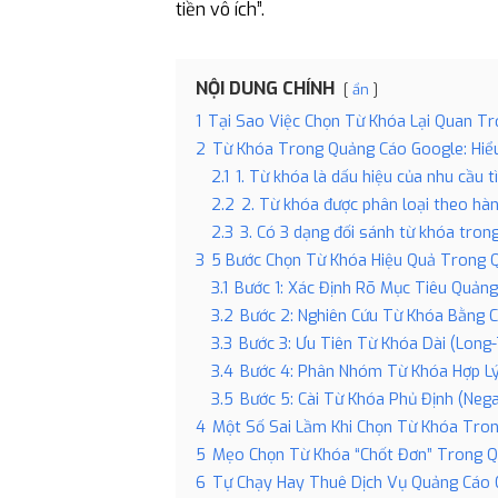
tiền vô ích”.
NỘI DUNG CHÍNH
ẩn
1
Tại Sao Việc Chọn Từ Khóa Lại Quan T
2
Từ Khóa Trong Quảng Cáo Google: Hiể
2.1
1. Từ khóa là dấu hiệu của nhu cầu 
2.2
2. Từ khóa được phân loại theo hàn
2.3
3. Có 3 dạng đối sánh từ khóa tro
3
5 Bước Chọn Từ Khóa Hiệu Quả Trong 
3.1
Bước 1: Xác Định Rõ Mục Tiêu Quản
3.2
Bước 2: Nghiên Cứu Từ Khóa Bằng 
3.3
Bước 3: Ưu Tiên Từ Khóa Dài (Long
3.4
Bước 4: Phân Nhóm Từ Khóa Hợp L
3.5
Bước 5: Cài Từ Khóa Phủ Định (Neg
4
Một Số Sai Lầm Khi Chọn Từ Khóa Tro
5
Mẹo Chọn Từ Khóa “Chốt Đơn” Trong 
6
Tự Chạy Hay Thuê Dịch Vụ Quảng Cáo 