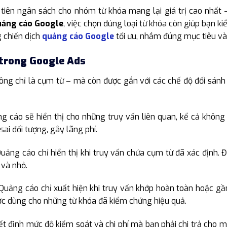
tiên ngân sách cho nhóm từ khóa mang lại giá trị cao nhất 
uảng cáo Google
, việc chọn đúng loại từ khóa còn giúp bạn kiể
 chiến dịch
quảng cáo Google
tối ưu, nhắm đúng mục tiêu và 
 trong Google Ads
ông chỉ là cụm từ – mà còn được gắn với các chế độ đối sánh
 cáo sẽ hiển thị cho những truy vấn liên quan, kể cả không
sai đối tượng, gây lãng phí.
uảng cáo chỉ hiển thị khi truy vấn chứa cụm từ đã xác định. Đ
 và nhỏ.
Quảng cáo chỉ xuất hiện khi truy vấn khớp hoàn toàn hoặc gần
ợc dùng cho những từ khóa đã kiểm chứng hiệu quả.
 định mức độ kiểm soát và chi phí mà bạn phải chi trả cho mỗ