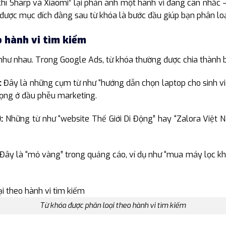
khí Sharp và Xiaomi” lại phản ánh một hành vi đang cân nhắc 
 được mục đích đằng sau từ khóa là bước đầu giúp bạn phân lo
o hành vi tìm kiếm
ị như nhau. Trong Google Ads, từ khóa thường được chia thành b
:
Đây là những cụm từ như “hướng dẫn chọn laptop cho sinh viê
rọng ở đầu phễu marketing.
:
Những từ như “website Thế Giới Di Động” hay “Zalora Việt 
Đây là “mỏ vàng” trong quảng cáo, ví dụ như “mua máy lọc khô
Từ khóa được phân loại theo hành vi tìm kiếm