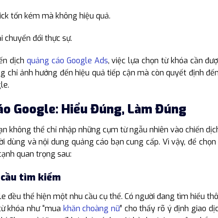
lick tốn kém mà không hiệu quả.
 chuyển đổi thực sự.
iến dịch
quảng cáo Google Ads
, việc lựa chọn từ khóa cần đ
ng chỉ ảnh hưởng đến hiệu quả tiếp cận mà còn quyết định đến
le.
áo Google: Hiểu Đúng, Làm Đúng
ạn không thể chỉ nhập những cụm từ ngẫu nhiên vào chiến dịch
ười dùng và nội dung quảng cáo bạn cung cấp. Vì vậy, để chọn
cạnh quan trọng sau:
 cầu tìm kiếm
 đều thể hiện một nhu cầu cụ thể. Có người đang tìm hiểu thôn
 từ khóa như “mua
khăn choàng nữ
” cho thấy rõ ý định giao 